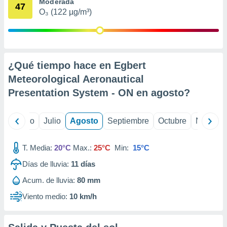
 seleccionar
Moderada
47
o.
O₃ (122 µg/m³)
calización
precisa e
ión mediante
¿Qué tiempo hace en Egbert
, publicidad
Meteorological Aeronautical
dos,
Presentation System - ON en
agosto
?
 publicidad
,
ón de
yo
Junio
Julio
Agosto
Septiembre
Octubre
Noviemb
 desarrollo
s.
T. Media:
20°C
Max.:
25°C
Min:
15°C
tros 1199
ios
Días de lluvia:
11
días
Acum. de lluvia:
80 mm
Viento medio:
10 km/h