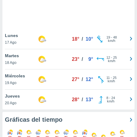
 botón
.
nto,
Lunes
cios
19
-
48
18°
/
10°
km/h
17 Ago
kies,
ores únicos
as similares
Martes
12
-
25
23°
/
9°
nar,
km/h
18 Ago
rocesar
onales como
Miércoles
 este sitio
11
-
25
27°
/
12°
km/h
19 Ago
recciones IP
ficadores de
 posible
Jueves
8
-
24
28°
/
13°
s
km/h
20 Ago
 traten tus
nales en
 interés
Gráficas del tiempo
go a lo que
nerte. Para
retirar su