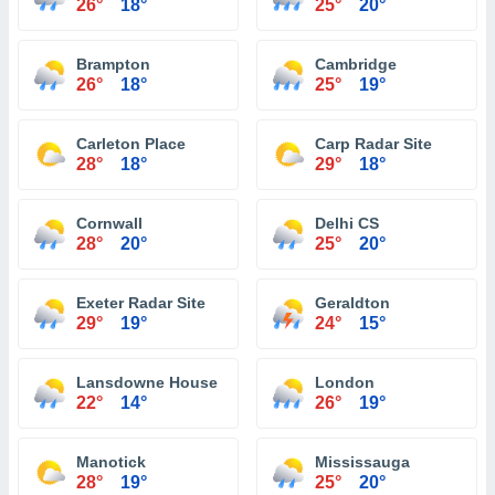
26°
18°
25°
20°
Brampton
Cambridge
26°
18°
25°
19°
Carleton Place
Carp Radar Site
28°
18°
29°
18°
Cornwall
Delhi CS
28°
20°
25°
20°
Exeter Radar Site
Geraldton
29°
19°
24°
15°
Lansdowne House
London
22°
14°
26°
19°
Manotick
Mississauga
28°
19°
25°
20°