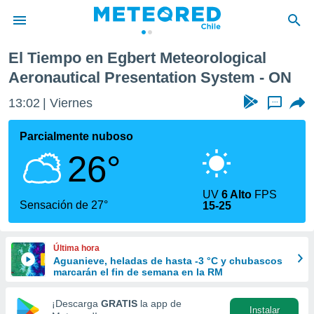
Aeronautical Presentation System
El Tiempo en Egbert Meteorological
privacidad
Aeronautical Presentation System - ON
o de
eteored.cl)
13:02
Viernes
...
borado por
es para
Parcialmente nuboso
ue la
 que se
26°
e calidad.
eder a este
ediante las
UV
6 Alto
FPS
Sensación de 27°
opciones:
15-25
ookies y
e forma
Última hora
Aguanieve, heladas de hasta -3 °C y chubascos
marcarán el fin de semana en la RM
d digital
ada, basada
¡Descarga
GRATIS
la app de
mación
Instalar