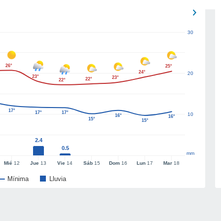
30
26°
25°
24°
20
23°
23°
22°
22°
17°
17°
17°
10
16°
16°
15°
15°
2.4
0.5
mm
Mié
12
Jue
13
Vie
14
Sáb
15
Dom
16
Lun
17
Mar
18
Mínima
Lluvia