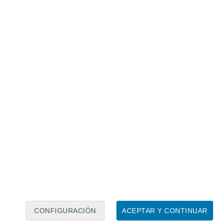
Calendario lunar
Lun
Mar
Mié
Jue
Vie
Sáb
Dom
6
7
8
9
10
11
12
13
14
15
16
17
18
19
CONFIGURACIÓN
ACEPTAR Y CONTINUAR