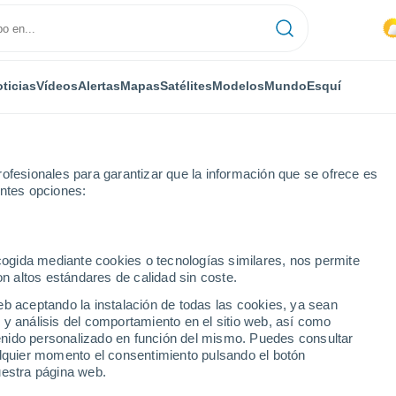
ticias
Vídeos
Alertas
Mapas
Satélites
Modelos
Mundo
Esquí
ofesionales para garantizar que la información que se ofrece es
entes opciones:
ecogida mediante cookies o tecnologías similares, nos permite
on altos estándares de calidad sin coste.
 ON
eb aceptando la instalación de todas las cookies, ya sean
 y análisis del comportamiento en el sitio web, así como
...
ntenido personalizado en función del mismo. Puedes consultar
alquier momento el consentimiento pulsando el botón
Por hora
uestra página web.
Intervalos nubosos en las
próximas horas