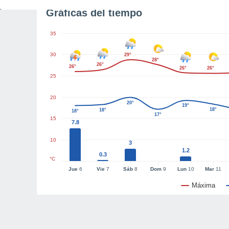
Gráficas del tiempo
35
30
29°
28°
26°
26°
26°
26°
25
20
20°
19°
18°
18°
18°
17°
15
7.8
10
3
1.2
0.3
°C
Jue
6
Vie
7
Sáb
8
Dom
9
Lun
10
Mar
11
Máxima