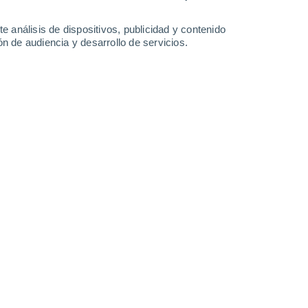
1.2 mm
28°
/
17°
26°
/
19°
26°
/
18°
26°
/
17°
e análisis de dispositivos, publicidad y contenido
n de audiencia y desarrollo de servicios.
-
28
km/h
17
-
33
km/h
16
-
31
km/h
12
-
28
km/h
de agosto
Suroeste
3 Medio
°
4
-
21 km/h
FPS:
6-10
Noroeste
1 Bajo
°
9
-
18 km/h
FPS:
no
Noroeste
0 Bajo
°
6
-
18 km/h
FPS:
no
Noroeste
0 Bajo
°
8
-
15 km/h
FPS:
no