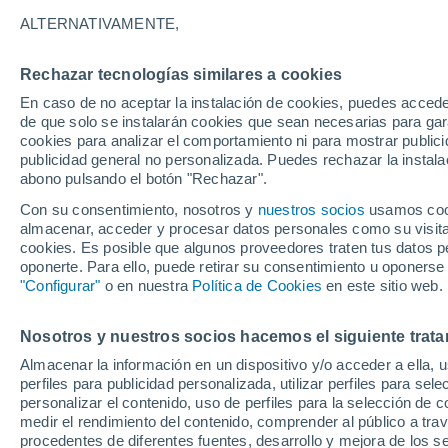
24°
ALTERNATIVAMENTE,
Rechazar tecnologías similares a cookies
Noroeste
En caso de no aceptar la instalación de cookies, puedes accede
Sensación de 25°
9
-
18 km/
de que solo se instalarán cookies que sean necesarias para garan
cookies para analizar el comportamiento ni para mostrar publici
publicidad general no personalizada. Puedes rechazar la instala
abono pulsando el botón "Rechazar".
Última hora
La nieve sorprenderá al valle de Chile centro-
Con su consentimiento, nosotros y
nuestros socios
usamos cooki
este fin de semana
almacenar, acceder y procesar datos personales como su visita e
cookies. Es posible que algunos proveedores traten tus datos pe
Tiempo 1 - 7 días
Actualidad
Mapa de nubosidad
oponerte. Para ello, puede retirar su consentimiento u oponerse
"Configurar"
o en nuestra
Política de Cookies
en este sitio web.
Nosotros y nuestros socios hacemos el siguiente trata
Mañana
Sábado
D
Hoy
Almacenar la información en un dispositivo y/o acceder a ella, 
7 Ago
8 Ago
6 Ago
perfiles para publicidad personalizada, utilizar perfiles para sele
personalizar el contenido, uso de perfiles para la selección de c
medir el rendimiento del contenido, comprender al público a tra
procedentes de diferentes fuentes, desarrollo y mejora de los se
80%
90%
90%