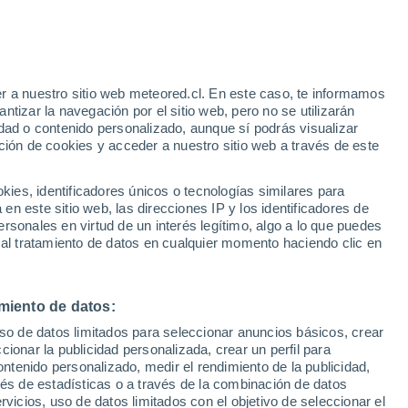
Aviso de nivel amarillo
Alerta moderada por tormenta en
Innisfil hoy
r a nuestro sitio web meteored.cl. En este caso, te informamos
h
tizar la navegación por el sitio web, pero no se utilizarán
dad o contenido personalizado, aunque sí podrás visualizar
ción de cookies y acceder a nuestro sitio web a través de este
sur
es, identificadores únicos o tecnologías similares para
n este sitio web, las direcciones IP y los identificadores de
rsonales en virtud de un interés legítimo, algo a lo que puedes
Satélites
Modelos
 al tratamiento de datos en cualquier momento haciendo clic en
miento de datos:
omingo
Lunes
Martes
Miércoles
uso de datos limitados para seleccionar anuncios básicos, crear
9 Ago
10 Ago
11 Ago
12 Ago
ccionar la publicidad personalizada, crear un perfil para
ontenido personalizado, medir el rendimiento de la publicidad,
vés de estadísticas o a través de la combinación de datos
rvicios, uso de datos limitados con el objetivo de seleccionar el
70%