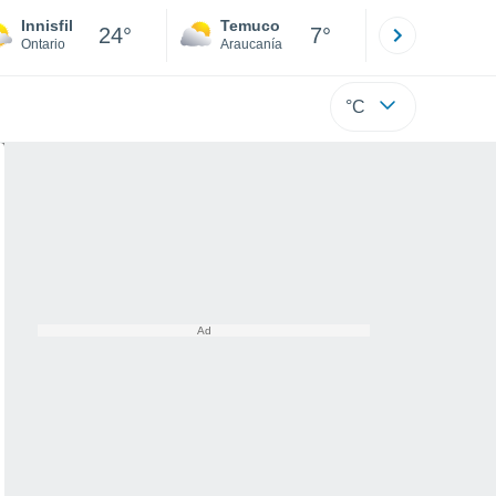
Innisfil
Temuco
Osorno
24°
7°
Ontario
Araucanía
Los Lagos
°C