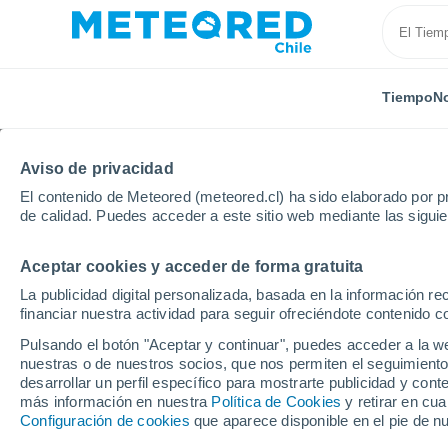
Tiempo
No
Aviso de privacidad
El contenido de Meteored (meteored.cl) ha sido elaborado por pr
de calidad. Puedes acceder a este sitio web mediante las sigui
Aceptar cookies y acceder de forma gratuita
Inicio
Canadá
Provincia de Ontario
Innisfil
La publicidad digital personalizada, basada en la información r
financiar nuestra actividad para seguir ofreciéndote contenido c
El Tiempo en Innisfil -
Pulsando el botón "Aceptar y continuar", puedes acceder a la w
nuestras o de nuestros socios, que nos permiten el seguimiento
17:36
Jueves
desarrollar un perfil específico para mostrarte publicidad y co
más información en nuestra
Política de Cookies
y retirar en cu
Configuración de cookies
que aparece disponible en el pie de n
Nubes y claros