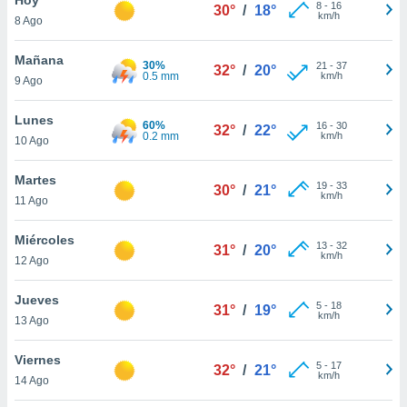
8
-
16
30°
/
18°
km/h
8 Ago
do en
 mismo.
sultar más
Mañana
30%
21
-
37
32°
/
20°
 en nuestra
0.5 mm
km/h
9 Ago
 Cookies
y
ualquier
Lunes
60%
16
-
30
32°
/
22°
0.2 mm
km/h
10 Ago
ento
 botón
ación de
Martes
19
-
33
30°
/
21°
kies
km/h
11 Ago
 disponible
e nuestra
Miércoles
13
-
32
.
31°
/
20°
km/h
12 Ago
IVAMENTE,
Jueves
5
-
18
31°
/
19°
km/h
13 Ago
as
 a cookies
Viernes
5
-
17
32°
/
21°
km/h
 no aceptar
14 Ago
ón de