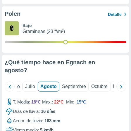
 seleccionar
o.
Polen
Detalle
calización
precisa e
Bajo
ión mediante
Gramíneas (23 #/m³)
, publicidad
dos,
 publicidad
,
¿Qué tiempo hace en Egnach en
ón de
agosto
?
 desarrollo
s.
tros 1199
yo
Junio
Julio
Agosto
Septiembre
Octubre
Noviemb
ios
T. Media:
18°C
Max.:
22°C
Min:
15°C
Días de lluvia:
16
días
Acum. de lluvia:
163 mm
Viento medio:
5 km/h