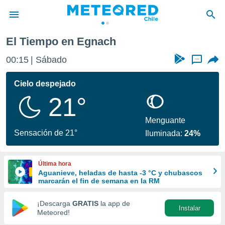
El Tiempo en Egnach
privacidad
00:15
Sábado
...
o de
eteored.cl)
borado por
Cielo despejado
es para
21°
ue la
 que se
e calidad.
Menguante
eder a este
Sensación de 21°
Iluminada:
24%
ediante las
opciones:
Última hora
ookies y
Aguanieve, heladas de hasta -3 °C y chubascos
e forma
marcarán el fin de semana en la RM
d digital
¡Descarga
GRATIS
la app de
Instalar
ada, basada
Meteored!
mación