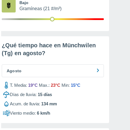
Bajo
Gramíneas (21 #/m³)
¿Qué tiempo hace en Münchwilen
(Tg) en
agosto
?
Agosto
T. Media:
19°C
Max.:
23°C
Min:
15°C
Días de lluvia:
15
días
Acum. de lluvia:
134 mm
Viento medio:
6 km/h