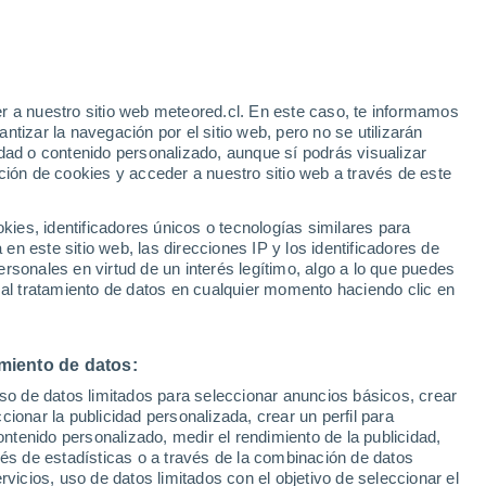
e
r a nuestro sitio web meteored.cl. En este caso, te informamos
:
35%
tizar la navegación por el sitio web, pero no se utilizarán
dad o contenido personalizado, aunque sí podrás visualizar
ción de cookies y acceder a nuestro sitio web a través de este
os
es, identificadores únicos o tecnologías similares para
n este sitio web, las direcciones IP y los identificadores de
rsonales en virtud de un interés legítimo, algo a lo que puedes
Satélites
Modelos
 al tratamiento de datos en cualquier momento haciendo clic en
miento de datos:
Lunes
Martes
Miércoles
Jueves
uso de datos limitados para seleccionar anuncios básicos, crear
10 Ago
11 Ago
12 Ago
13 Ago
ccionar la publicidad personalizada, crear un perfil para
ontenido personalizado, medir el rendimiento de la publicidad,
vés de estadísticas o a través de la combinación de datos
rvicios, uso de datos limitados con el objetivo de seleccionar el
50%