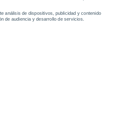
0.8 mm
33°
/
20°
31°
/
19°
31°
/
17°
32°
/
17°
e análisis de dispositivos, publicidad y contenido
n de audiencia y desarrollo de servicios.
-
36
km/h
14
-
30
km/h
15
-
36
km/h
8
-
25
km/h
, 7 de agosto
Este
3 Medio
12
-
30 km/h
FPS:
6-10
Este
1 Bajo
13
-
30 km/h
FPS:
no
Este
1 Bajo
11
-
29 km/h
FPS:
no
Este
0 Bajo
8
-
25 km/h
FPS:
no