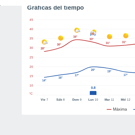
Gráficas del tiempo
45
40
34°
35
33°
31°
31°
30°
30
28°
25
20
20°
19°
17°
17°
15
16°
14°
10
0.8
°C
Vie
7
Sáb
8
Dom
9
Lun
10
Mar
11
Mié
12
Máxima