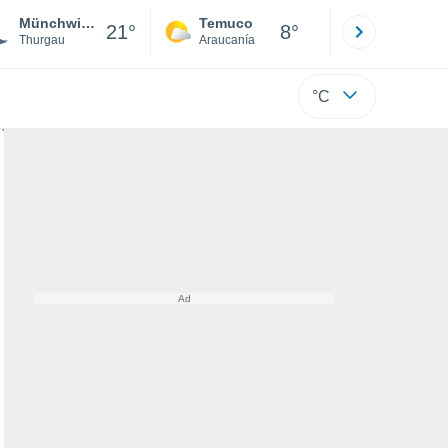
Münchwilen (Tg)
Temuco
Osorno
21°
8°
Thurgau
Araucanía
Los Lagos
°C