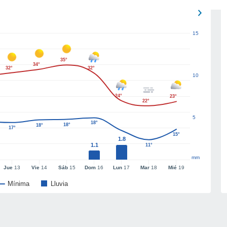
15
35°
34°
32°
32°
10
24°
23°
22°
5
18°
18°
18°
17°
15°
1.8
1.1
11°
mm
Jue
13
Vie
14
Sáb
15
Dom
16
Lun
17
Mar
18
Mié
19
Mínima
Lluvia