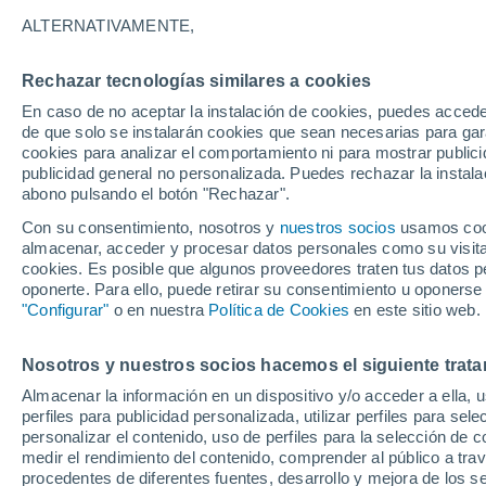
22°
ALTERNATIVAMENTE,
Rechazar tecnologías similares a cookies
Menguant
En caso de no aceptar la instalación de cookies, puedes accede
Iluminada
Sensación de 22°
de que solo se instalarán cookies que sean necesarias para garan
cookies para analizar el comportamiento ni para mostrar publici
publicidad general no personalizada. Puedes rechazar la instala
abono pulsando el botón "Rechazar".
Última hora
Aguanieve, heladas de hasta -3 °C y chubasc
Con su consentimiento, nosotros y
nuestros socios
usamos cooki
marcarán el fin de semana en la RM
almacenar, acceder y procesar datos personales como su visita e
cookies. Es posible que algunos proveedores traten tus datos pe
Tiempo 1 - 7 días
Actualidad
Mapa de temperatura
oponerte. Para ello, puede retirar su consentimiento u oponerse
"Configurar"
o en nuestra
Política de Cookies
en este sitio web.
Nosotros y nuestros socios hacemos el siguiente trata
Mañana
Domingo
Hoy
Almacenar la información en un dispositivo y/o acceder a ella, 
8 Ago
9 Ago
7 Ago
perfiles para publicidad personalizada, utilizar perfiles para sele
personalizar el contenido, uso de perfiles para la selección de c
medir el rendimiento del contenido, comprender al público a tra
procedentes de diferentes fuentes, desarrollo y mejora de los se