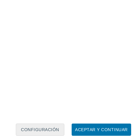
Calendario lunar
Lun
Mar
Mié
Jue
Vie
Sáb
Dom
7
8
9
10
11
12
13
14
15
16
17
18
19
20
CONFIGURACIÓN
ACEPTAR Y CONTINUAR