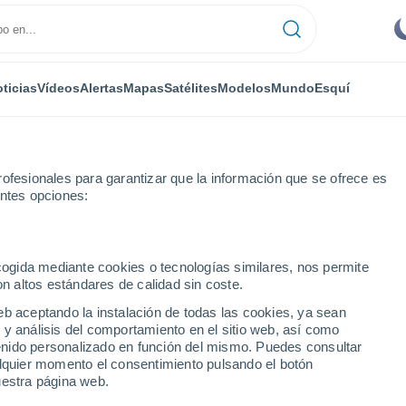
ticias
Vídeos
Alertas
Mapas
Satélites
Modelos
Mundo
Esquí
ofesionales para garantizar que la información que se ofrece es
entes opciones:
ecogida mediante cookies o tecnologías similares, nos permite
on altos estándares de calidad sin coste.
en (Tg)
eb aceptando la instalación de todas las cookies, ya sean
 y análisis del comportamiento en el sitio web, así como
...
ntenido personalizado en función del mismo. Puedes consultar
alquier momento el consentimiento pulsando el botón
Por hora
uestra página web.
Cielos despejados en las
próximas horas