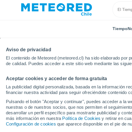
Tiempo
No
Aviso de privacidad
El contenido de Meteored (meteored.cl) ha sido elaborado por pr
de calidad. Puedes acceder a este sitio web mediante las sigui
Aceptar cookies y acceder de forma gratuita
Inicio
Suiza
Turgovia
Münchwilen (Tg)
La publicidad digital personalizada, basada en la información r
financiar nuestra actividad para seguir ofreciéndote contenido c
El Tiempo en Münchwil
Pulsando el botón "Aceptar y continuar", puedes acceder a la w
nuestras o de nuestros socios, que nos permiten el seguimiento
23:11
Viernes
desarrollar un perfil específico para mostrarte publicidad y co
más información en nuestra
Política de Cookies
y retirar en cu
Configuración de cookies
que aparece disponible en el pie de n
Cielo despejado