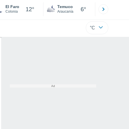
El Faro
Temuco
Osorno
12°
6°
Colonia
Araucanía
Los Lagos
°C