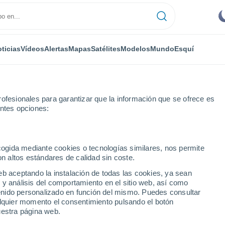
ticias
Vídeos
Alertas
Mapas
Satélites
Modelos
Mundo
Esquí
ofesionales para garantizar que la información que se ofrece es
entes opciones:
ro
ecogida mediante cookies o tecnologías similares, nos permite
on altos estándares de calidad sin coste.
eb aceptando la instalación de todas las cookies, ya sean
 y análisis del comportamiento en el sitio web, así como
...
ntenido personalizado en función del mismo. Puedes consultar
alquier momento el consentimiento pulsando el botón
Por hora
uestra página web.
Cielos cubiertos en las próximas
horas