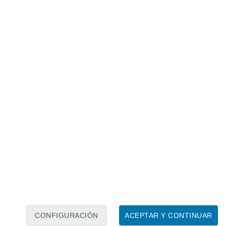
Calendario lunar
Lun
Mar
Mié
Jue
Vie
Sáb
Dom
5
6
7
8
9
10
11
12
13
14
15
16
17
18
CONFIGURACIÓN
ACEPTAR Y CONTINUAR