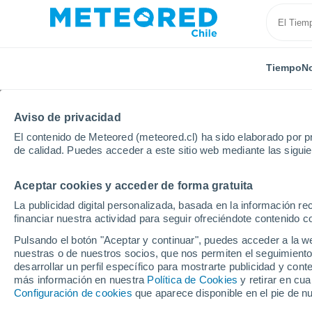
Tiempo
No
Aviso de privacidad
El contenido de Meteored (meteored.cl) ha sido elaborado por pr
de calidad. Puedes acceder a este sitio web mediante las sigui
Aceptar cookies y acceder de forma gratuita
Inicio
Uruguay
Departamento de Colonia
El Fa
La publicidad digital personalizada, basada en la información r
financiar nuestra actividad para seguir ofreciéndote contenido c
El Tiempo en El Faro
Pulsando el botón "Aceptar y continuar", puedes acceder a la w
nuestras o de nuestros socios, que nos permiten el seguimiento
23:01
Miércoles
desarrollar un perfil específico para mostrarte publicidad y co
más información en nuestra
Política de Cookies
y retirar en cu
Configuración de cookies
que aparece disponible en el pie de n
Nubes y claros