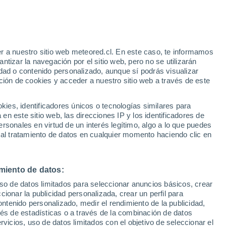
Aviso de nivel naranja
Alerta importante por tormenta en El
Faro hoy
e
r a nuestro sitio web meteored.cl. En este caso, te informamos
:
55%
Riesgo de tormentas
tizar la navegación por el sitio web, pero no se utilizarán
Mañana por la mañana
dad o contenido personalizado, aunque sí podrás visualizar
ción de cookies y acceder a nuestro sitio web a través de este
es, identificadores únicos o tecnologías similares para
na
n este sitio web, las direcciones IP y los identificadores de
rsonales en virtud de un interés legítimo, algo a lo que puedes
Satélites
Modelos
 al tratamiento de datos en cualquier momento haciendo clic en
miento de datos:
Sábado
Domingo
Lunes
Martes
uso de datos limitados para seleccionar anuncios básicos, crear
8 Ago
9 Ago
10 Ago
11 Ago
ccionar la publicidad personalizada, crear un perfil para
ontenido personalizado, medir el rendimiento de la publicidad,
vés de estadísticas o a través de la combinación de datos
rvicios, uso de datos limitados con el objetivo de seleccionar el
30%