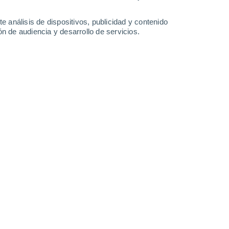
0.2 mm
12°
/
6°
14°
/
5°
11°
/
4°
12°
/
4°
e análisis de dispositivos, publicidad y contenido
n de audiencia y desarrollo de servicios.
-
31
km/h
14
-
30
km/h
18
-
37
km/h
16
-
35
km/h
osto
nuboso
Sureste
0 Bajo
°
12
-
24 km/h
FPS:
no
nuboso
Sureste
0 Bajo
°
9
-
22 km/h
FPS:
no
nuboso
Sureste
0 Bajo
°
8
-
16 km/h
FPS:
no
nuboso
Sureste
0 Bajo
°
10
-
15 km/h
FPS:
no