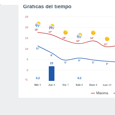
Gráficas del tiempo
25
20
18°
17°
15
14°
14°
12°
11°
11°
10
8°
5
6°
5°
5°
23
4°
0
0.2
0.2
°C
Mié
5
Jue
6
Vie
7
Sáb
8
Dom
9
Lun
10
Máxima