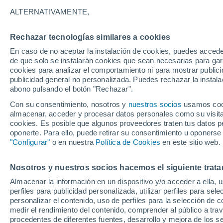
12°
ALTERNATIVAMENTE,
Rechazar tecnologías similares a cookies
Menguant
En caso de no aceptar la instalación de cookies, puedes accede
Iluminada
Sensación de 12°
de que solo se instalarán cookies que sean necesarias para garan
cookies para analizar el comportamiento ni para mostrar publici
publicidad general no personalizada. Puedes rechazar la instala
abono pulsando el botón "Rechazar".
Predicción
ECMWF actualiza su pronóstico para Chile:
Con su consentimiento, nosotros y
nuestros socios
usamos cooki
agosto, septiembre y octubre mantendrían u
almacenar, acceder y procesar datos personales como su visita e
señal favorable para las lluvias
cookies. Es posible que algunos proveedores traten tus datos pe
Tiempo 1 - 7 días
Actualidad
Mapa de nubosidad
oponerte. Para ello, puede retirar su consentimiento u oponerse
"Configurar"
o en nuestra
Política de Cookies
en este sitio web.
Nosotros y nuestros socios hacemos el siguiente trata
Mañana
Viernes
Hoy
Almacenar la información en un dispositivo y/o acceder a ella, 
6 Ago
7 Ago
5 Ago
perfiles para publicidad personalizada, utilizar perfiles para sele
personalizar el contenido, uso de perfiles para la selección de c
medir el rendimiento del contenido, comprender al público a tra
procedentes de diferentes fuentes, desarrollo y mejora de los se
90%
50%