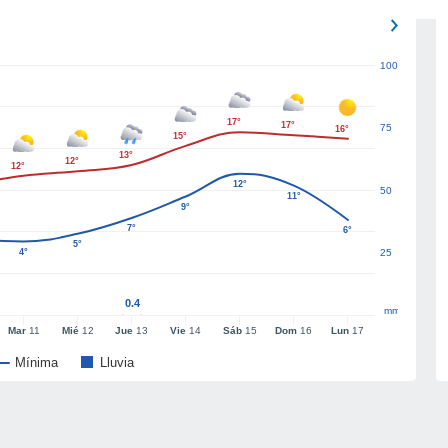
100
17°
17°
75
16°
15°
13°
12°
12°
12°
50
11°
9°
7°
6°
5°
4°
25
0.4
mm
Mar
11
Mié
12
Jue
13
Vie
14
Sáb
15
Dom
16
Lun
17
Mínima
Lluvia