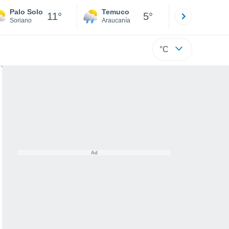
Palo Solo
Temuco
Osorno
11°
5°
Soriano
Araucanía
Los Lagos
°C