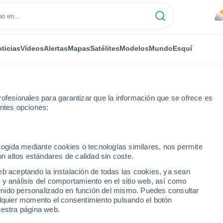
ticias
Vídeos
Alertas
Mapas
Satélites
Modelos
Mundo
Esquí
ofesionales para garantizar que la información que se ofrece es
entes opciones:
ecogida mediante cookies o tecnologías similares, nos permite
on altos estándares de calidad sin coste.
eb aceptando la instalación de todas las cookies, ya sean
 y análisis del comportamiento en el sitio web, así como
...
ntenido personalizado en función del mismo. Puedes consultar
alquier momento el consentimiento pulsando el botón
Por hora
uestra página web.
Cielos nubosos en las próximas
horas