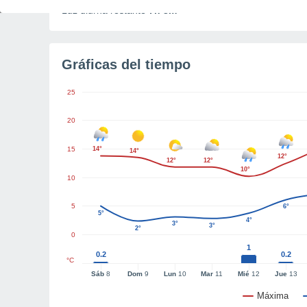
Luz diurna restante
7h 3m
Gráficas del tiempo
25
20
15
14°
14°
12°
12°
12°
10°
10
5
6°
5°
4°
3°
3°
2°
0
1
0.2
0.2
°C
Sáb
8
Dom
9
Lun
10
Mar
11
Mié
12
Jue
13
Máxima