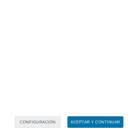
Calendario lunar
Lun
Mar
Mié
Jue
Vie
Sáb
Dom
8
9
10
11
12
13
14
15
16
17
18
19
20
21
CONFIGURACIÓN
ACEPTAR Y CONTINUAR