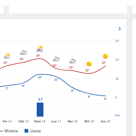
20
18°
16°
15
15°
15°
14°
13°
12°
12°
10
11°
8°
7°
6°
4°
5
3.7
3°
mm
Vie
14
Sáb
15
Dom
16
Lun
17
Mar
18
Mié
19
Jue
20
Mínima
Lluvia