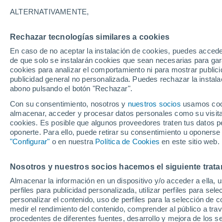
11°
ALTERNATIVAMENTE,
Rechazar tecnologías similares a cookies
Suroeste
En caso de no aceptar la instalación de cookies, puedes accede
Sensación de 11°
17
-
30 km
de que solo se instalarán cookies que sean necesarias para garan
cookies para analizar el comportamiento ni para mostrar publici
publicidad general no personalizada. Puedes rechazar la instala
abono pulsando el botón "Rechazar".
Última hora
Un sistema de altura traerá intensas lluvias al
Con su consentimiento, nosotros y
nuestros socios
usamos cooki
Norte de Chile: alerta por isoterma cero alta
almacenar, acceder y procesar datos personales como su visita e
cookies. Es posible que algunos proveedores traten tus datos pe
Tiempo 1 - 7 días
Actualidad
Mapa de nubosidad
oponerte. Para ello, puede retirar su consentimiento u oponerse
"Configurar"
o en nuestra
Política de Cookies
en este sitio web.
Nosotros y nuestros socios hacemos el siguiente trata
Mañana
Lunes
Hoy
Almacenar la información en un dispositivo y/o acceder a ella, 
9 Ago
10 Ago
8 Ago
perfiles para publicidad personalizada, utilizar perfiles para sele
personalizar el contenido, uso de perfiles para la selección de c
medir el rendimiento del contenido, comprender al público a tra
procedentes de diferentes fuentes, desarrollo y mejora de los se
30%