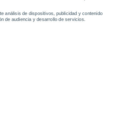
1 mm
0.2 mm
12°
/
3°
10°
/
4°
12°
/
6°
15°
/
7°
e análisis de dispositivos, publicidad y contenido
n de audiencia y desarrollo de servicios.
-
35
km/h
22
-
38
km/h
23
-
39
km/h
18
-
32
km/h
agosto
uboso
Suroeste
3 Medio
17
-
30 km/h
FPS:
6-10
uboso
Suroeste
3 Medio
17
-
32 km/h
FPS:
6-10
Suroeste
3 Medio
20
-
36 km/h
FPS:
6-10
Suroeste
2 Bajo
21
-
39 km/h
FPS:
no