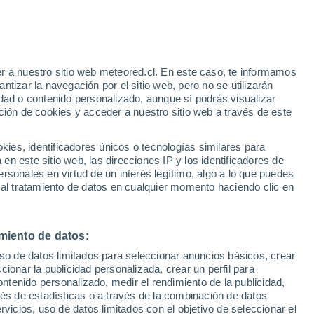
r a nuestro sitio web meteored.cl. En este caso, te informamos
/h
tizar la navegación por el sitio web, pero no se utilizarán
dad o contenido personalizado, aunque sí podrás visualizar
ción de cookies y acceder a nuestro sitio web a través de este
es, identificadores únicos o tecnologías similares para
n este sitio web, las direcciones IP y los identificadores de
rsonales en virtud de un interés legítimo, algo a lo que puedes
Satélites
Modelos
 al tratamiento de datos en cualquier momento haciendo clic en
miento de datos:
Martes
Miércoles
Jueves
Viernes
uso de datos limitados para seleccionar anuncios básicos, crear
11 Ago
12 Ago
13 Ago
14 Ago
ccionar la publicidad personalizada, crear un perfil para
ontenido personalizado, medir el rendimiento de la publicidad,
vés de estadísticas o a través de la combinación de datos
rvicios, uso de datos limitados con el objetivo de seleccionar el
80%
80%