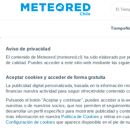
Tiempo
No
Aviso de privacidad
El contenido de Meteored (meteored.cl) ha sido elaborado por pr
de calidad. Puedes acceder a este sitio web mediante las sigui
Aceptar cookies y acceder de forma gratuita
Inicio
Uruguay
Soriano
Palo Solo
La publicidad digital personalizada, basada en la información r
financiar nuestra actividad para seguir ofreciéndote contenido c
El Tiempo en Palo Solo
Pulsando el botón "Aceptar y continuar", puedes acceder a la w
nuestras o de nuestros socios, que nos permiten el seguimiento
11:40
Sábado
desarrollar un perfil específico para mostrarte publicidad y co
más información en nuestra
Política de Cookies
y retirar en cu
Configuración de cookies
que aparece disponible en el pie de n
Parcialmente nuboso