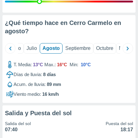
 seleccionar
o.
calización
precisa e
¿Qué tiempo hace en Cerro Carmelo en
ión mediante
agosto
?
, publicidad
yo
Junio
Julio
Agosto
Septiembre
Octubre
Noviemb
dos,
 publicidad
,
T. Media:
13°C
Max.:
16°C
Min:
10°C
ón de
Días de lluvia:
8
días
 desarrollo
s.
Acum. de lluvia:
89 mm
tros 1199
Viento medio:
16 km/h
ios
Salida y Puesta del sol
Salida del sol
Puesta del sol
07:40
18:17