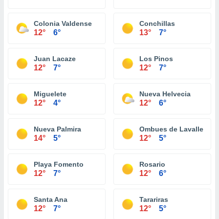
Colonia Valdense
Conchillas
12°
6°
13°
7°
Juan Lacaze
Los Pinos
12°
7°
12°
7°
Miguelete
Nueva Helvecia
12°
4°
12°
6°
Nueva Palmira
Ombues de Lavalle
14°
5°
12°
5°
Playa Fomento
Rosario
12°
7°
12°
6°
Santa Ana
Tarariras
12°
7°
12°
5°