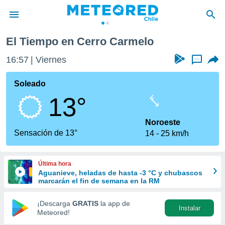
El Tiempo en Cerro Carmelo
privacidad
16:57
Viernes
...
o de
eteored.cl)
borado por
Soleado
es para
13°
ue la
 que se
e calidad.
Noroeste
eder a este
Sensación de 13°
14
25 km/h
ediante las
opciones:
Última hora
ookies y
Aguanieve, heladas de hasta -3 °C y chubascos
e forma
marcarán el fin de semana en la RM
d digital
¡Descarga
GRATIS
la app de
Instalar
ada, basada
Meteored!
mación