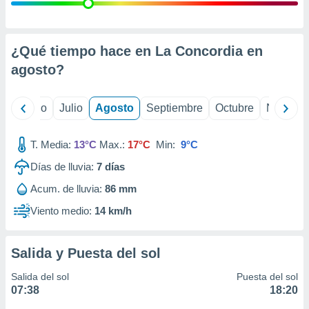
 seleccionar
o.
calización
precisa e
¿Qué tiempo hace en La Concordia en
ión mediante
agosto
?
, publicidad
yo
Junio
Julio
Agosto
Septiembre
Octubre
Noviemb
dos,
 publicidad
,
T. Media:
13°C
Max.:
17°C
Min:
9°C
ón de
Días de lluvia:
7
días
 desarrollo
s.
Acum. de lluvia:
86 mm
tros 1199
Viento medio:
14 km/h
ios
Salida y Puesta del sol
Salida del sol
Puesta del sol
07:38
18:20