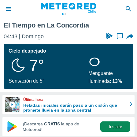
El Tiempo en La Concordia
privacidad
04:43
Domingo
...
o de
eteored.cl)
borado por
Cielo despejado
es para
7°
ue la
 que se
e calidad.
Menguante
eder a este
Sensación de 5°
Iluminada:
13%
ediante las
opciones:
Última hora
ookies y
Heladas iniciales darán paso a un ciclón que
e forma
promete lluvia en la zona central
d digital
¡Descarga
GRATIS
la app de
Instalar
ada, basada
Meteored!
mación