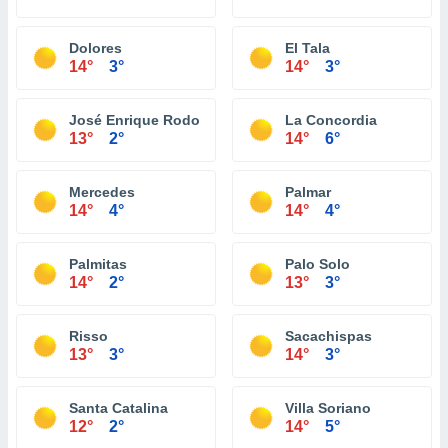
Dolores
El Tala
14°
3°
14°
3°
José Enrique Rodo
La Concordia
13°
2°
14°
6°
Mercedes
Palmar
14°
4°
14°
4°
Palmitas
Palo Solo
14°
2°
13°
3°
Risso
Sacachispas
13°
3°
14°
3°
Santa Catalina
Villa Soriano
12°
2°
14°
5°