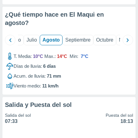
 seleccionar
o.
¿Qué tiempo hace en El Maqui en
calización
precisa e
agosto
?
ión mediante
, publicidad
yo
Junio
Julio
Agosto
Septiembre
Octubre
Noviemb
dos,
T. Media:
10°C
Max.:
14°C
Min:
7°C
 publicidad
,
Días de lluvia:
6
días
ón de
 desarrollo
Acum. de lluvia:
71 mm
s.
Viento medio:
11 km/h
tros 1199
ios
Salida y Puesta del sol
Salida del sol
Puesta del sol
07:33
18:13