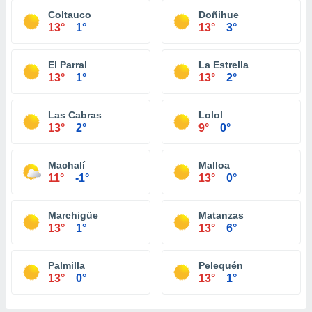
Coltauco
Doñihue
13°
1°
13°
3°
El Parral
La Estrella
13°
1°
13°
2°
Las Cabras
Lolol
13°
2°
9°
0°
Machalí
Malloa
11°
-1°
13°
0°
Marchigüe
Matanzas
13°
1°
13°
6°
Palmilla
Pelequén
13°
0°
13°
1°