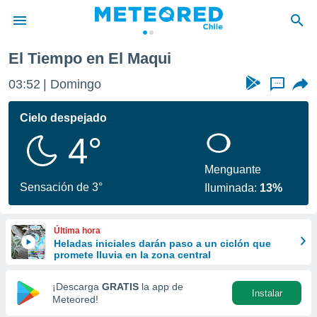
El Tiempo en El Maqui
privacidad
03:52
Domingo
...
o de
eteored.cl)
borado por
Cielo despejado
es para
4°
ue la
 que se
e calidad.
Menguante
eder a este
Sensación de 3°
Iluminada:
13%
ediante las
opciones:
Última hora
ookies y
Heladas iniciales darán paso a un ciclón que
e forma
promete lluvia en la zona central
d digital
¡Descarga
GRATIS
la app de
Instalar
ada, basada
Meteored!
mación