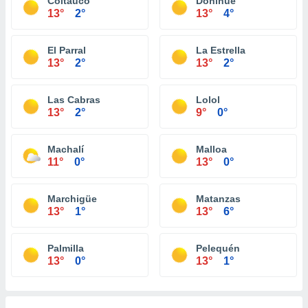
Coltauco
Doñihue
13°
2°
13°
4°
El Parral
La Estrella
13°
2°
13°
2°
Las Cabras
Lolol
13°
2°
9°
0°
Machalí
Malloa
11°
0°
13°
0°
Marchigüe
Matanzas
13°
1°
13°
6°
Palmilla
Pelequén
13°
0°
13°
1°