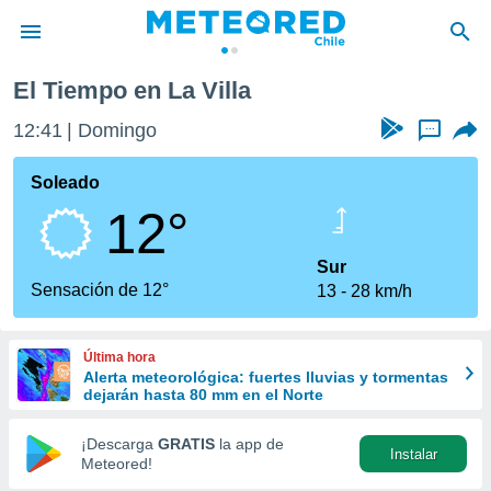
El Tiempo en La Villa
privacidad
12:41
Domingo
...
o de
eteored.cl)
borado por
Soleado
es para
12°
ue la
 que se
e calidad.
Sur
eder a este
Sensación de 12°
13
28 km/h
ediante las
opciones:
Última hora
ookies y
Alerta meteorológica: fuertes lluvias y tormentas
e forma
dejarán hasta 80 mm en el Norte
d digital
¡Descarga
GRATIS
la app de
Instalar
ada, basada
Meteored!
mación