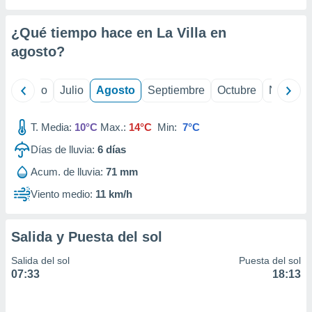
 seleccionar
o.
¿Qué tiempo hace en La Villa en
calización
precisa e
agosto
?
ión mediante
, publicidad
yo
Junio
Julio
Agosto
Septiembre
Octubre
Noviemb
dos,
T. Media:
10°C
Max.:
14°C
Min:
7°C
 publicidad
,
Días de lluvia:
6
días
ón de
 desarrollo
Acum. de lluvia:
71 mm
s.
Viento medio:
11 km/h
tros 1199
ios
Salida y Puesta del sol
Salida del sol
Puesta del sol
07:33
18:13