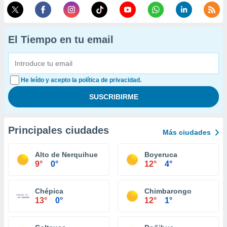
El Tiempo en tu email
He leído y acepto la política de privacidad.
Principales ciudades
Más ciudades
Alto de Nerquihue
Boyeruca
9°
0°
12°
4°
Chépica
Chimbarongo
13°
0°
12°
1°