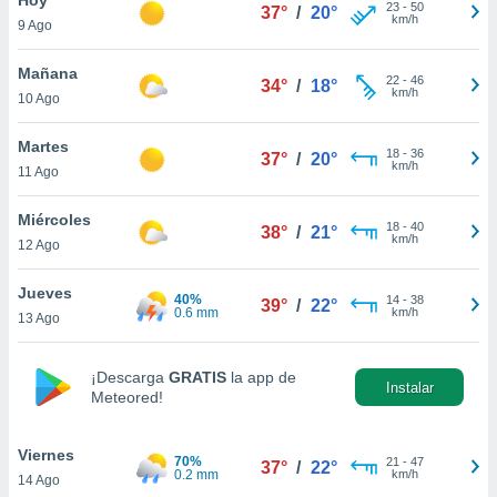
23
-
50
37°
/
20°
km/h
9 Ago
do en
 mismo.
sultar más
Mañana
22
-
46
34°
/
18°
 en nuestra
km/h
10 Ago
 Cookies
y
ualquier
Martes
18
-
36
37°
/
20°
km/h
11 Ago
ento
 botón
ación de
Miércoles
18
-
40
38°
/
21°
kies
km/h
12 Ago
 disponible
e nuestra
Jueves
40%
14
-
38
.
39°
/
22°
0.6 mm
km/h
13 Ago
IVAMENTE,
¡Descarga
GRATIS
la app de
Instalar
Meteored!
as
 a cookies
Viernes
 no aceptar
70%
21
-
47
37°
/
22°
0.2 mm
km/h
14 Ago
ón de