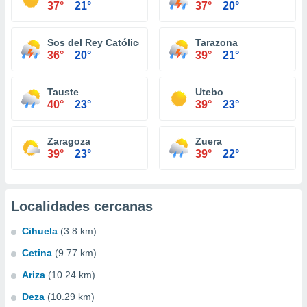
37°
21°
37°
20°
Sos del Rey Católico
Tarazona
36°
20°
39°
21°
Tauste
Utebo
40°
23°
39°
23°
Zaragoza
Zuera
39°
23°
39°
22°
Localidades cercanas
Cihuela
(3.8 km)
Cetina
(9.77 km)
Ariza
(10.24 km)
Deza
(10.29 km)