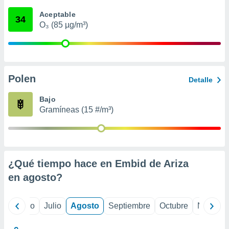
 seleccionar
o.
Aceptable
34
O₃ (85 µg/m³)
calización
precisa e
ión mediante
, publicidad
Polen
Detalle
dos,
 publicidad
Bajo
,
Gramíneas (15 #/m³)
ón de
 desarrollo
s.
tros 1199
ios
¿Qué tiempo hace en Embid de Ariza
en
agosto
?
yo
Junio
Julio
Agosto
Septiembre
Octubre
Noviemb