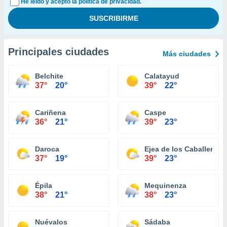
He leído y acepto la política de privacidad.
Principales ciudades
Más ciudades
Belchite
Calatayud
37°
20°
39°
22°
Cariñena
Caspe
36°
21°
39°
23°
Daroca
Ejea de los Caballeros
37°
19°
39°
23°
Épila
Mequinenza
38°
21°
38°
23°
Nuévalos
Sádaba