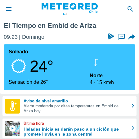
Ariza
El Tiempo en Embid de Ariza
privacidad
09:23
Domingo
...
o de
eteored.cl)
borado por
Soleado
es para
24°
ue la
 que se
e calidad.
Norte
eder a este
Sensación de 26°
4
15 km/h
ediante las
opciones:
Aviso de nivel amarillo
ookies y
Alerta moderada por altas temperaturas en Embid de
e forma
Ariza hoy
d digital
Última hora
ada, basada
Heladas iniciales darán paso a un ciclón que
promete lluvia en la zona central
mación