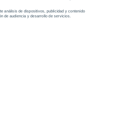
35°
/
26°
35°
/
26°
33°
/
26°
32°
/
24°
e análisis de dispositivos, publicidad y contenido
n de audiencia y desarrollo de servicios.
-
45
km/h
28
-
48
km/h
28
-
49
km/h
28
-
50
km/h
gosto
Norte
3 Medio
12
-
30 km/h
FPS:
6-10
Noreste
2 Bajo
3
-
27 km/h
FPS:
no
Sureste
1 Bajo
3
-
20 km/h
FPS:
no
Suroeste
0 Bajo
2
-
17 km/h
FPS:
no