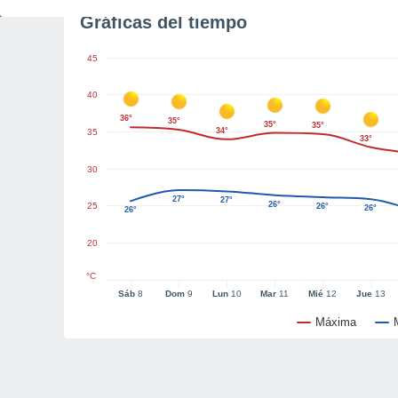
Gráficas del tiempo
45
40
36°
35°
35°
35°
34°
35
33°
30
27°
27°
26°
25
26°
26°
26°
20
°C
Sáb
8
Dom
9
Lun
10
Mar
11
Mié
12
Jue
13
Máxima