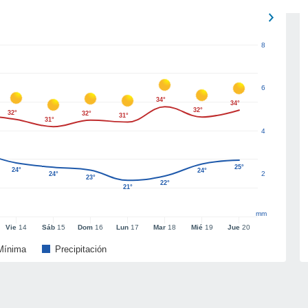
8
6
34°
34°
32°
32°
32°
31°
31°
4
25°
24°
24°
2
24°
23°
22°
21°
mm
Vie
14
Sáb
15
Dom
16
Lun
17
Mar
18
Mié
19
Jue
20
Mínima
Precipitación