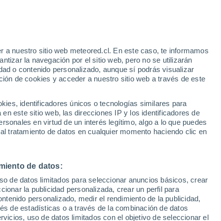
r a nuestro sitio web meteored.cl. En este caso, te informamos
h
tizar la navegación por el sitio web, pero no se utilizarán
dad o contenido personalizado, aunque sí podrás visualizar
ción de cookies y acceder a nuestro sitio web a través de este
es, identificadores únicos o tecnologías similares para
n este sitio web, las direcciones IP y los identificadores de
rsonales en virtud de un interés legítimo, algo a lo que puedes
Satélites
Modelos
 al tratamiento de datos en cualquier momento haciendo clic en
miento de datos:
Martes
Miércoles
Jueves
Viernes
uso de datos limitados para seleccionar anuncios básicos, crear
11 Ago
12 Ago
13 Ago
14 Ago
ccionar la publicidad personalizada, crear un perfil para
ontenido personalizado, medir el rendimiento de la publicidad,
vés de estadísticas o a través de la combinación de datos
rvicios, uso de datos limitados con el objetivo de seleccionar el