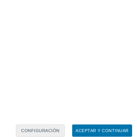
Calendario lunar
Lun
Mar
Mié
Jue
Vie
Sáb
Dom
8
9
10
11
12
13
14
15
16
17
18
19
20
21
CONFIGURACIÓN
ACEPTAR Y CONTINUAR