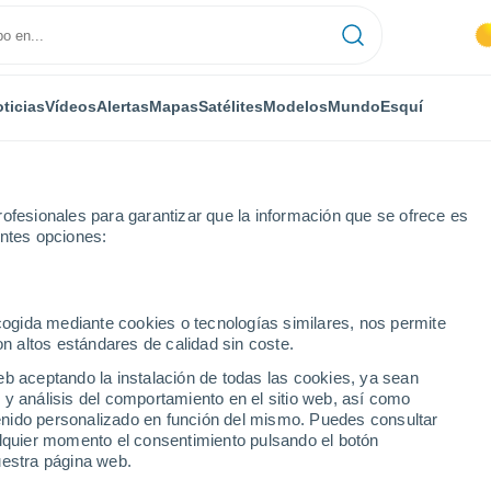
ticias
Vídeos
Alertas
Mapas
Satélites
Modelos
Mundo
Esquí
ofesionales para garantizar que la información que se ofrece es
entes opciones:
ecogida mediante cookies o tecnologías similares, nos permite
on altos estándares de calidad sin coste.
eb aceptando la instalación de todas las cookies, ya sean
 y análisis del comportamiento en el sitio web, así como
...
ntenido personalizado en función del mismo. Puedes consultar
alquier momento el consentimiento pulsando el botón
Por hora
uestra página web.
Cielos despejados en las
próximas horas