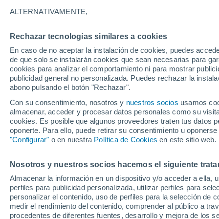
31°
ALTERNATIVAMENTE,
Rechazar tecnologías similares a cookies
Suroeste
En caso de no aceptar la instalación de cookies, puedes accede
Sensación de 32°
2
-
17 km/
de que solo se instalarán cookies que sean necesarias para garan
cookies para analizar el comportamiento ni para mostrar publici
publicidad general no personalizada. Puedes rechazar la instala
abono pulsando el botón "Rechazar".
Última hora
Un sistema de altura traerá intensas lluvias al
Con su consentimiento, nosotros y
nuestros socios
usamos cooki
Norte de Chile: alerta por isoterma cero alta
almacenar, acceder y procesar datos personales como su visita e
cookies. Es posible que algunos proveedores traten tus datos pe
Tiempo 1 - 7 días
Actualidad
Mapa de temperatura
oponerte. Para ello, puede retirar su consentimiento u oponerse
"Configurar"
o en nuestra
Política de Cookies
en este sitio web.
Nosotros y nuestros socios hacemos el siguiente trata
Mañana
Lunes
Hoy
Almacenar la información en un dispositivo y/o acceder a ella, 
9 Ago
10 Ago
8 Ago
perfiles para publicidad personalizada, utilizar perfiles para sele
personalizar el contenido, uso de perfiles para la selección de c
medir el rendimiento del contenido, comprender al público a tra
procedentes de diferentes fuentes, desarrollo y mejora de los se