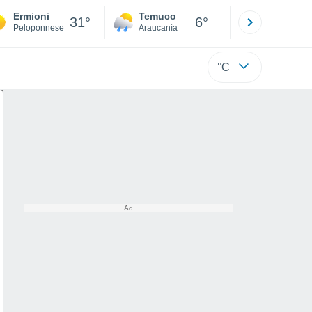
Ermioni
Temuco
Osorno
31°
6°
Peloponnese
Araucanía
Los Lagos
°C