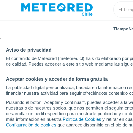
Tiempo
No
Aviso de privacidad
El contenido de Meteored (meteored.cl) ha sido elaborado por pr
de calidad. Puedes acceder a este sitio web mediante las sigui
Aceptar cookies y acceder de forma gratuita
Inicio
Grecia
Peloponeso
Ermioni
La publicidad digital personalizada, basada en la información r
financiar nuestra actividad para seguir ofreciéndote contenido c
El Tiempo en Ermioni
Pulsando el botón "Aceptar y continuar", puedes acceder a la w
nuestras o de nuestros socios, que nos permiten el seguimiento
19:56
Sábado
desarrollar un perfil específico para mostrarte publicidad y co
más información en nuestra
Política de Cookies
y retirar en cu
Configuración de cookies
que aparece disponible en el pie de n
Soleado