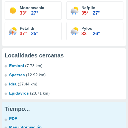
Monemvasia
Nafplio
33°
27°
35°
27°
Petalidi
Pylos
37°
25°
33°
26°
Localidades cercanas
Ermioni
(7.73 km)
Spetses
(12.92 km)
Idra
(27.44 km)
Epidavros
(28.71 km)
Tiempo...
PDF
Más información