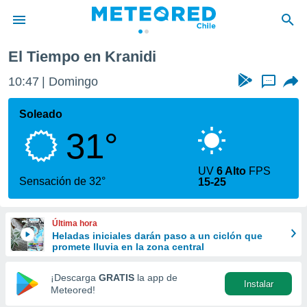
El Tiempo en Kranidi
privacidad
10:47
Domingo
...
o de
eteored.cl)
borado por
Soleado
es para
31°
ue la
 que se
e calidad.
UV
6 Alto
FPS
eder a este
Sensación de 32°
15-25
ediante las
opciones:
Última hora
ookies y
Heladas iniciales darán paso a un ciclón que
e forma
promete lluvia en la zona central
d digital
¡Descarga
GRATIS
la app de
Instalar
ada, basada
Meteored!
mación