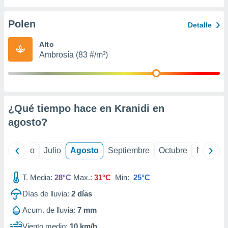
 seleccionar
o.
Polen
Detalle
calización
precisa e
Alto
ión mediante
Ambrosía (83 #/m³)
, publicidad
dos,
 publicidad
,
¿Qué tiempo hace en Kranidi en
ón de
agosto
?
 desarrollo
s.
tros 1199
yo
Junio
Julio
Agosto
Septiembre
Octubre
Noviemb
ios
T. Media:
28°C
Max.:
31°C
Min:
25°C
Días de lluvia:
2
días
Acum. de lluvia:
7 mm
Viento medio:
10 km/h