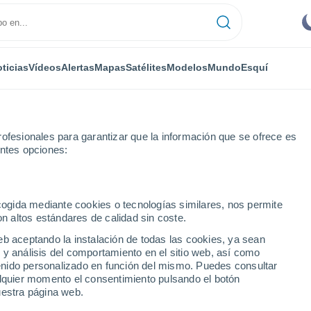
ticias
Vídeos
Alertas
Mapas
Satélites
Modelos
Mundo
Esquí
ofesionales para garantizar que la información que se ofrece es
entes opciones:
y Loira
Etang-sur-Arroux
ecogida mediante cookies o tecnologías similares, nos permite
on altos estándares de calidad sin coste.
r-Arroux
eb aceptando la instalación de todas las cookies, ya sean
 y análisis del comportamiento en el sitio web, así como
...
ntenido personalizado en función del mismo. Puedes consultar
alquier momento el consentimiento pulsando el botón
Por hora
uestra página web.
Intervalos nubosos en las
próximas horas