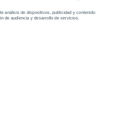
34°
/
19°
36°
/
19°
37°
/
20°
37°
/
21°
e análisis de dispositivos, publicidad y contenido
n de audiencia y desarrollo de servicios.
-
29
km/h
14
-
27
km/h
11
-
27
km/h
11
-
25
km/h
y
, 8 de agosto
Noreste
0 Bajo
14
-
27 km/h
FPS:
no
Noreste
0 Bajo
14
-
27 km/h
FPS:
no
Noreste
0 Bajo
13
-
26 km/h
FPS:
no
Norte
0 Bajo
11
-
23 km/h
FPS:
no