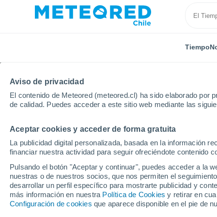
Tiempo
No
Aviso de privacidad
El contenido de Meteored (meteored.cl) ha sido elaborado por pr
de calidad. Puedes acceder a este sitio web mediante las sigui
Aceptar cookies y acceder de forma gratuita
Inicio
Francia
Borgoña-Franco Condado
Saona 
La publicidad digital personalizada, basada en la información r
financiar nuestra actividad para seguir ofreciéndote contenido c
El Tiempo en Etang-su
Pulsando el botón "Aceptar y continuar", puedes acceder a la w
nuestras o de nuestros socios, que nos permiten el seguimiento
00:23
Sábado
desarrollar un perfil específico para mostrarte publicidad y co
más información en nuestra
Política de Cookies
y retirar en cu
Configuración de cookies
que aparece disponible en el pie de n
Cielo despejado