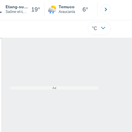
Etang-sur-Arroux
Temuco
Osorno
19°
6°
Saône-et-Loire
Araucanía
Los Lagos
°C