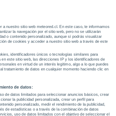
e
r a nuestro sitio web meteored.cl. En este caso, te informamos
:
24%
tizar la navegación por el sitio web, pero no se utilizarán
dad o contenido personalizado, aunque sí podrás visualizar
ción de cookies y acceder a nuestro sitio web a través de este
os
es, identificadores únicos o tecnologías similares para
n este sitio web, las direcciones IP y los identificadores de
rsonales en virtud de un interés legítimo, algo a lo que puedes
Satélites
Modelos
 al tratamiento de datos en cualquier momento haciendo clic en
miento de datos:
Martes
Miércoles
Jueves
Viernes
uso de datos limitados para seleccionar anuncios básicos, crear
11 Ago
12 Ago
13 Ago
14 Ago
ccionar la publicidad personalizada, crear un perfil para
ontenido personalizado, medir el rendimiento de la publicidad,
vés de estadísticas o a través de la combinación de datos
rvicios, uso de datos limitados con el objetivo de seleccionar el