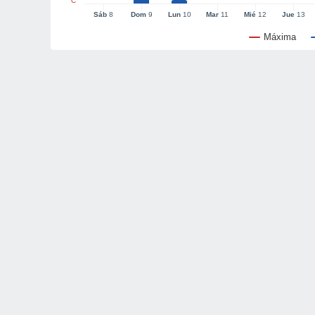
°C
Sáb
8
Dom
9
Lun
10
Mar
11
Mié
12
Jue
13
Máxima