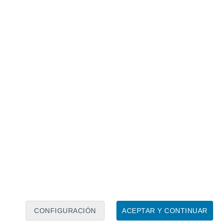
Calendario lunar
Lun
Mar
Mié
Jue
Vie
Sáb
Dom
8
9
10
11
12
13
14
15
16
CONFIGURACIÓN
ACEPTAR Y CONTINUAR