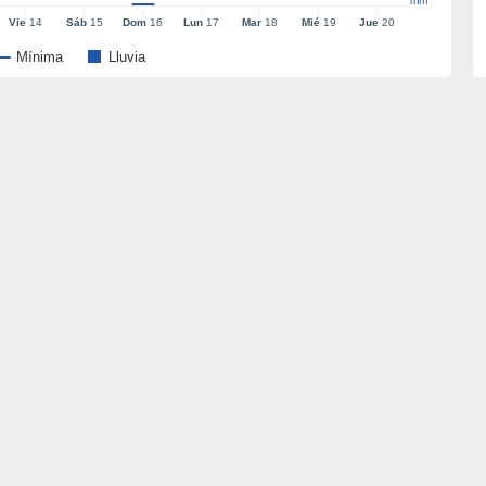
mm
Vie
14
Sáb
15
Dom
16
Lun
17
Mar
18
Mié
19
Jue
20
Mínima
Lluvia