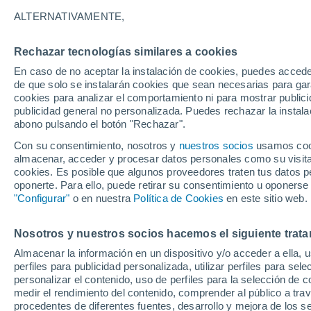
19°
ALTERNATIVAMENTE,
Rechazar tecnologías similares a cookies
Menguant
En caso de no aceptar la instalación de cookies, puedes accede
Iluminada
Sensación de 19°
de que solo se instalarán cookies que sean necesarias para garan
cookies para analizar el comportamiento ni para mostrar publici
publicidad general no personalizada. Puedes rechazar la instala
abono pulsando el botón "Rechazar".
Última hora
Aguanieve, heladas de hasta -3 °C y chubasc
Con su consentimiento, nosotros y
nuestros socios
usamos cooki
marcarán el fin de semana en la RM
almacenar, acceder y procesar datos personales como su visita e
cookies. Es posible que algunos proveedores traten tus datos pe
Tiempo 1 - 7 días
Actualidad
Mapa de temperatura
oponerte. Para ello, puede retirar su consentimiento u oponerse
"Configurar"
o en nuestra
Política de Cookies
en este sitio web.
Nosotros y nuestros socios hacemos el siguiente trata
Mañana
Lunes
Hoy
Almacenar la información en un dispositivo y/o acceder a ella, 
9 Ago
10 Ago
8 Ago
perfiles para publicidad personalizada, utilizar perfiles para sele
personalizar el contenido, uso de perfiles para la selección de c
medir el rendimiento del contenido, comprender al público a tra
procedentes de diferentes fuentes, desarrollo y mejora de los se
80%
40%