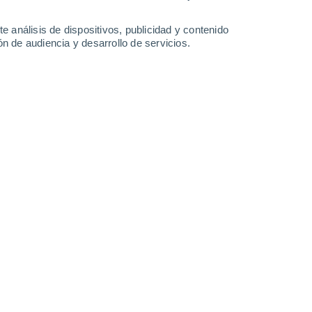
2.2 mm
0.2 mm
32°
/
20°
32°
/
19°
33°
/
18°
35°
/
19°
e análisis de dispositivos, publicidad y contenido
n de audiencia y desarrollo de servicios.
-
58
km/h
9
-
27
km/h
11
-
29
km/h
7
-
21
km/h
e agosto
Suroeste
4 Medio
1
-
13 km/h
FPS:
6-10
Oeste
6 Alto
7
-
20 km/h
FPS:
15-25
Oeste
7 Alto
9
-
25 km/h
FPS:
15-25
Oeste
7 Alto
9
-
26 km/h
FPS:
15-25