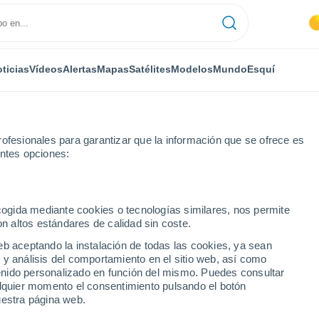
ticias
Vídeos
Alertas
Mapas
Satélites
Modelos
Mundo
Esquí
ofesionales para garantizar que la información que se ofrece es
entes opciones:
y Loira
Le Creusot
ecogida mediante cookies o tecnologías similares, nos permite
on altos estándares de calidad sin coste.
ot
eb aceptando la instalación de todas las cookies, ya sean
 y análisis del comportamiento en el sitio web, así como
...
ntenido personalizado en función del mismo. Puedes consultar
alquier momento el consentimiento pulsando el botón
Por hora
uestra página web.
Intervalos nubosos en las
próximas horas