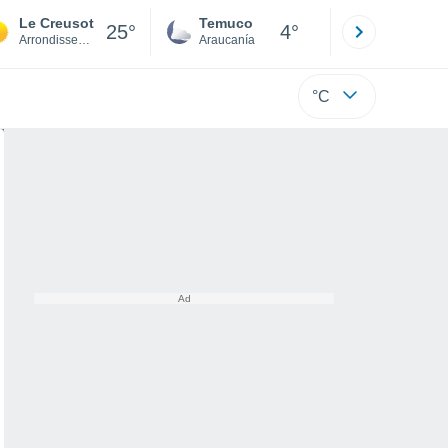
Le Creusot
Temuco
Osorno
25°
4°
Arrondissement of Autun
Araucanía
Los Lagos
°C