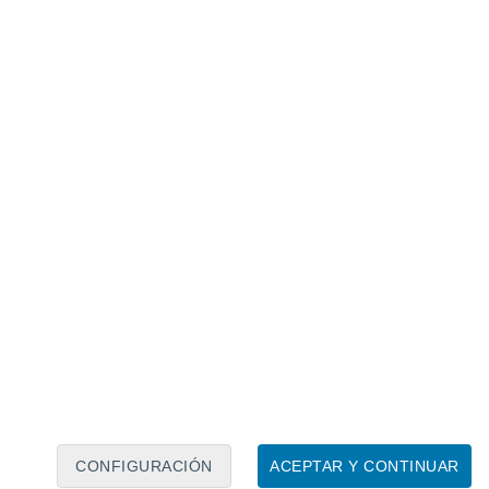
Calendario lunar
Lun
Mar
Mié
Jue
Vie
Sáb
Dom
6
7
8
9
10
11
12
13
14
15
16
17
18
19
CONFIGURACIÓN
ACEPTAR Y CONTINUAR