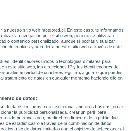
o
r a nuestro sitio web meteored.cl. En este caso, te informamos
tizar la navegación por el sitio web, pero no se utilizarán
dad o contenido personalizado, aunque sí podrás visualizar
ción de cookies y acceder a nuestro sitio web a través de este
es, identificadores únicos o tecnologías similares para
na
n este sitio web, las direcciones IP y los identificadores de
rsonales en virtud de un interés legítimo, algo a lo que puedes
Satélites
Modelos
 al tratamiento de datos en cualquier momento haciendo clic en
miento de datos:
omingo
Lunes
Martes
Miércoles
uso de datos limitados para seleccionar anuncios básicos, crear
9 Ago
10 Ago
11 Ago
12 Ago
ccionar la publicidad personalizada, crear un perfil para
ontenido personalizado, medir el rendimiento de la publicidad,
vés de estadísticas o a través de la combinación de datos
rvicios, uso de datos limitados con el objetivo de seleccionar el
80%
40%