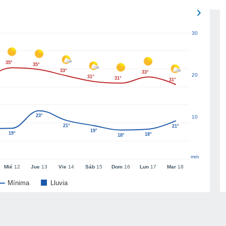
30
35°
35°
33°
33°
20
31°
31°
31°
23°
10
21°
21°
19°
19°
18°
18°
mm
Mié
12
Jue
13
Vie
14
Sáb
15
Dom
16
Lun
17
Mar
18
Mínima
Lluvia