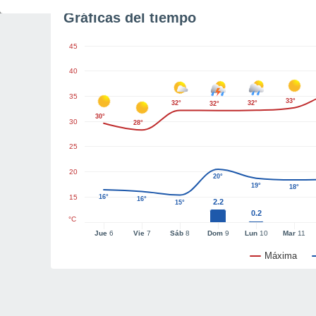
Gráficas del tiempo
45
40
35
33°
32°
32°
32°
30°
30
28°
25
20
20°
19°
18°
15
16°
16°
2.2
15°
0.2
°C
Jue
6
Vie
7
Sáb
8
Dom
9
Lun
10
Mar
11
Máxima