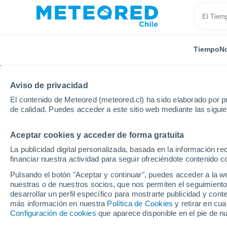
Tiempo
No
Aviso de privacidad
El contenido de Meteored (meteored.cl) ha sido elaborado por pr
de calidad. Puedes acceder a este sitio web mediante las sigui
Aceptar cookies y acceder de forma gratuita
Inicio
Francia
Borgoña-Franco Condado
Saona 
La publicidad digital personalizada, basada en la información r
financiar nuestra actividad para seguir ofreciéndote contenido c
El Tiempo en Le Creus
Pulsando el botón "Aceptar y continuar", puedes acceder a la w
nuestras o de nuestros socios, que nos permiten el seguimiento
10:48
Jueves
desarrollar un perfil específico para mostrarte publicidad y co
más información en nuestra
Política de Cookies
y retirar en cu
Configuración de cookies
que aparece disponible en el pie de n
Soleado