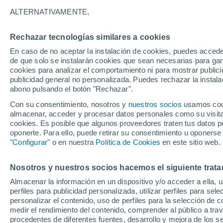
25°
ALTERNATIVAMENTE,
Rechazar tecnologías similares a cookies
UV
4 Medi
En caso de no aceptar la instalación de cookies, puedes accede
Sensación de 26°
FPS
6-10
de que solo se instalarán cookies que sean necesarias para garan
cookies para analizar el comportamiento ni para mostrar publici
publicidad general no personalizada. Puedes rechazar la instala
abono pulsando el botón "Rechazar".
Predicción
ECMWF actualiza su pronóstico para Chile:
Con su consentimiento, nosotros y
nuestros socios
usamos cooki
agosto, septiembre y octubre mantendrían u
almacenar, acceder y procesar datos personales como su visita e
señal favorable para las lluvias
cookies. Es posible que algunos proveedores traten tus datos pe
Tiempo 1 - 7 días
Actualidad
Mapa de nubosidad
oponerte. Para ello, puede retirar su consentimiento u oponerse
"Configurar"
o en nuestra
Política de Cookies
en este sitio web.
Nosotros y nuestros socios hacemos el siguiente trata
Mañana
Sábado
D
Hoy
Almacenar la información en un dispositivo y/o acceder a ella, 
7 Ago
8 Ago
6 Ago
perfiles para publicidad personalizada, utilizar perfiles para sele
personalizar el contenido, uso de perfiles para la selección de c
medir el rendimiento del contenido, comprender al público a tra
procedentes de diferentes fuentes, desarrollo y mejora de los se