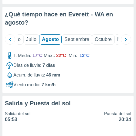
 seleccionar
o.
¿Qué tiempo hace en Everett - WA en
calización
precisa e
agosto
?
ión mediante
, publicidad
yo
Junio
Julio
Agosto
Septiembre
Octubre
Noviemb
dos,
T. Media:
17°C
Max.:
22°C
Min:
13°C
 publicidad
,
Días de lluvia:
7
días
ón de
 desarrollo
Acum. de lluvia:
46 mm
s.
Viento medio:
7 km/h
tros 1199
ios
Salida y Puesta del sol
Salida del sol
Puesta del sol
05:53
20:34