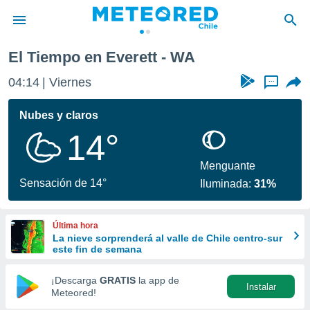
El Tiempo en Everett - WA
privacidad
04:14
Viernes
...
o de
eteored.cl)
borado por
Nubes y claros
es para
14°
ue la
 que se
e calidad.
Menguante
eder a este
Sensación de 14°
Iluminada:
31%
ediante las
opciones:
Última hora
ookies y
La nieve sorprenderá al valle de Chile centro-sur
e forma
este fin de semana
d digital
¡Descarga
GRATIS
la app de
Instalar
ada, basada
Meteored!
mación