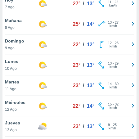
11
-
22
27°
/
13°
km/h
7 Ago
do en
 mismo.
sultar más
Mañana
13
-
27
25°
/
14°
 en nuestra
km/h
8 Ago
 Cookies
y
ualquier
Domingo
12
-
26
22°
/
12°
km/h
9 Ago
ento
 botón
ación de
Lunes
13
-
29
23°
/
13°
kies
km/h
10 Ago
 disponible
e nuestra
Martes
14
-
30
.
23°
/
13°
km/h
11 Ago
IVAMENTE,
Miércoles
15
-
32
22°
/
14°
km/h
12 Ago
as
 a cookies
Jueves
9
-
25
23°
/
13°
km/h
 no aceptar
13 Ago
ón de