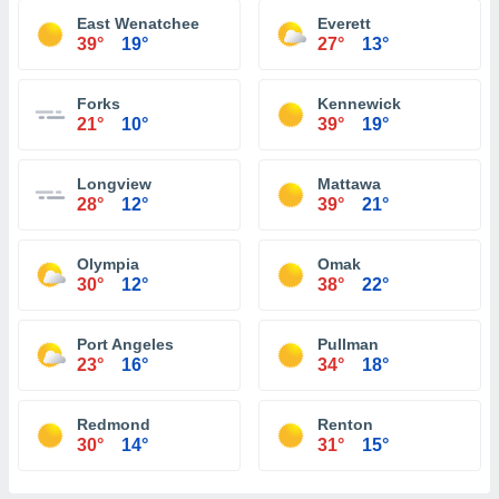
East Wenatchee
Everett
39°
19°
27°
13°
Forks
Kennewick
21°
10°
39°
19°
Longview
Mattawa
28°
12°
39°
21°
Olympia
Omak
30°
12°
38°
22°
Port Angeles
Pullman
23°
16°
34°
18°
Redmond
Renton
30°
14°
31°
15°