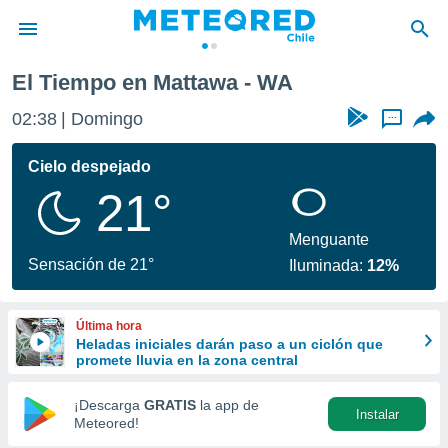
El Tiempo en Mattawa - WA
privacidad
02:38
Domingo
...
o de
eteored.cl)
borado por
Cielo despejado
es para
21°
ue la
 que se
e calidad.
Menguante
eder a este
Sensación de 21°
Iluminada:
12%
ediante las
opciones:
Última hora
ookies y
Heladas iniciales darán paso a un ciclón que
e forma
promete lluvia en la zona central
d digital
¡Descarga
GRATIS
la app de
Instalar
ada, basada
Meteored!
mación