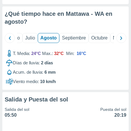
 seleccionar
o.
¿Qué tiempo hace en Mattawa - WA en
calización
precisa e
agosto
?
ión mediante
, publicidad
yo
Junio
Julio
Agosto
Septiembre
Octubre
Noviemb
dos,
T. Media:
24°C
Max.:
32°C
Min:
16°C
 publicidad
,
Días de lluvia:
2
días
ón de
 desarrollo
Acum. de lluvia:
6 mm
s.
Viento medio:
10 km/h
tros 1199
ios
Salida y Puesta del sol
Salida del sol
Puesta del sol
05:50
20:19