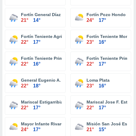
Fortín General Díaz
Fortín Pozo Hondo
21°
14°
24°
17°
Fortín Teniente Agripino Enciso
Fortín Teniente Montan
22°
17°
23°
16°
Fortín Teniente Primero Buenaventura
Fortín Teniente Primero
22°
16°
22°
17°
General Eugenio A. Garay
Loma Plata
22°
18°
23°
16°
Mariscal Estigarribia
Mariscal Jose F. Estigar
22°
17°
22°
17°
Mayor Infante Rivarola
Misión San José Estero
24°
17°
21°
15°