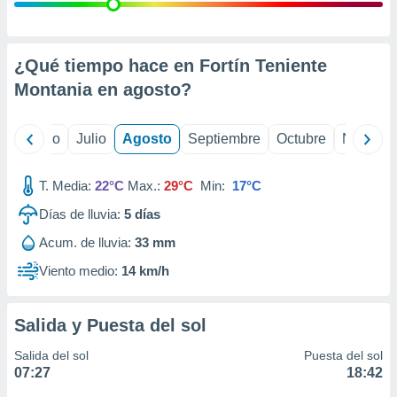
 seleccionar
o.
calización
precisa e
¿Qué tiempo hace en Fortín Teniente
ión mediante
Montania en
agosto
?
, publicidad
yo
Junio
Julio
Agosto
Septiembre
Octubre
Noviemb
dos,
 publicidad
,
T. Media:
22°C
Max.:
29°C
Min:
17°C
ón de
Días de lluvia:
5
días
 desarrollo
s.
Acum. de lluvia:
33 mm
tros 1199
Viento medio:
14 km/h
ios
Salida y Puesta del sol
Salida del sol
Puesta del sol
07:27
18:42