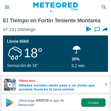
te Montania
El Tiempo en Fortín Teniente Montania
privacidad
07:13
Domingo
...
o de
eteored.cl)
borado por
Lluvia débil
es para
18°
ue la
 que se
e calidad.
30%
eder a este
Sensación de 18°
0.2 mm
ediante las
opciones:
Última hora
ookies y
Heladas iniciales darán paso a un ciclón que
e forma
promete lluvia en la zona central
d digital
¡Descarga
GRATIS
la app de
Instalar
ada, basada
Meteored!
mación