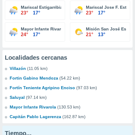
Mariscal Estigarribia
Mariscal Jose F. Estigar
23°
17°
23°
17°
Mayor Infante Rivarola
Misión San José Estero
24°
17°
21°
13°
Localidades cercanas
Villazón
(11.05 km)
Fortin Gabino Mendoza
(54.22 km)
Fortín Teniente Agripino Enciso
(97.03 km)
Saluyal
(97.14 km)
Mayor Infante Rivarola
(130.53 km)
Capitán Pablo Lagerenza
(162.87 km)
Tiempo...