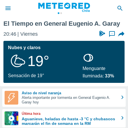
io A. Garay
El Tiempo en General Eugenio A. Garay
privacidad
20:46
Viernes
...
o de
eteored.cl)
borado por
Nubes y claros
es para
19°
ue la
 que se
e calidad.
Menguante
eder a este
Sensación de 19°
Iluminada:
33%
ediante las
opciones:
Aviso de nivel naranja
ookies y
Alerta importante por tormenta en General Eugenio A.
e forma
Garay hoy
d digital
Última hora
ada, basada
Aguanieve, heladas de hasta -3 °C y chubascos
marcarán el fin de semana en la RM
mación