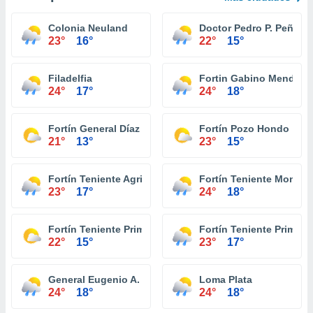
Colonia Neuland
Doctor Pedro P. Peña
23°
16°
22°
15°
Filadelfia
Fortin Gabino Mendoza
24°
17°
24°
18°
Fortín General Díaz
Fortín Pozo Hondo
21°
13°
23°
15°
Fortín Teniente Agripino Enciso
Fortín Teniente Montan
23°
17°
24°
18°
Fortín Teniente Primero Buenaventura
Fortín Teniente Primero
22°
15°
23°
17°
General Eugenio A. Garay
Loma Plata
24°
18°
24°
18°