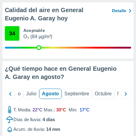
 seleccionar
o.
Calidad del aire en General
Detalle
calización
Eugenio A. Garay hoy
precisa e
ión mediante
Aceptable
34
O₃ (84 µg/m³)
, publicidad
dos,
 publicidad
,
ón de
¿Qué tiempo hace en General Eugenio
 desarrollo
A. Garay en
agosto
?
s.
tros 1199
yo
Junio
Julio
Agosto
Septiembre
Octubre
Noviemb
ios
T. Media:
22°C
Max.:
30°C
Min:
17°C
Días de lluvia:
4
días
Acum. de lluvia:
14 mm