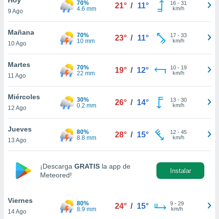
70%
16
-
31
21°
/
11°
4.6 mm
km/h
9 Ago
do en
 mismo.
sultar más
Mañana
70%
17
-
33
23°
/
11°
 en nuestra
10 mm
km/h
10 Ago
 Cookies
y
ualquier
Martes
70%
10
-
19
19°
/
12°
22 mm
km/h
11 Ago
ento
 botón
ación de
Miércoles
30%
13
-
30
26°
/
14°
kies
0.2 mm
km/h
12 Ago
 disponible
e nuestra
Jueves
80%
12
-
45
.
28°
/
15°
8.8 mm
km/h
13 Ago
IVAMENTE,
¡Descarga
GRATIS
la app de
Instalar
Meteored!
as
 a cookies
Viernes
 no aceptar
80%
9
-
29
24°
/
15°
8.9 mm
km/h
14 Ago
ón de