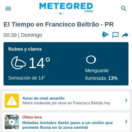
El Tiempo en Francisco Beltrão - PR
privacidad
00:39
Domingo
...
o de
eteored.cl)
borado por
Nubes y claros
es para
14°
ue la
 que se
e calidad.
Menguante
eder a este
Sensación de 14°
Iluminada:
13%
ediante las
opciones:
ookies y
Aviso de nivel amarillo
Alerta moderada por otros en Francisco Beltrão hoy
e forma
d digital
Última hora
ada, basada
Heladas iniciales darán paso a un ciclón que
promete lluvia en la zona central
mación