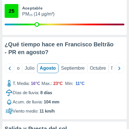
 seleccionar
o.
Aceptable
25
PM₂₅ (14 µg/m³)
calización
precisa e
ión mediante
, publicidad
¿Qué tiempo hace en Francisco Beltrão
dos,
- PR en
agosto
?
 publicidad
,
ón de
yo
Junio
Julio
Agosto
Septiembre
Octubre
Noviemb
 desarrollo
s.
T. Media:
16°C
Max.:
23°C
Min:
11°C
tros 1199
ios
Días de lluvia:
8
días
Acum. de lluvia:
104 mm
Viento medio:
11 km/h
Salida y Puesta del sol