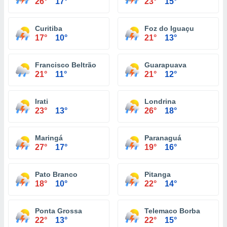
26°
17°
23°
15°
Curitiba
Foz do Iguaçu
17°
10°
21°
13°
Francisco Beltrão
Guarapuava
21°
11°
21°
12°
Irati
Londrina
23°
13°
26°
18°
Maringá
Paranaguá
27°
17°
19°
16°
Pato Branco
Pitanga
18°
10°
22°
14°
Ponta Grossa
Telemaco Borba
22°
13°
22°
15°