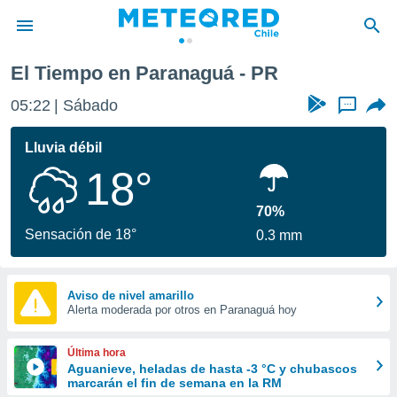
El Tiempo en Paranaguá - PR
privacidad
05:22
Sábado
...
o de
eteored.cl)
borado por
Lluvia débil
es para
18°
ue la
 que se
e calidad.
70%
eder a este
Sensación de 18°
0.3 mm
ediante las
opciones:
ookies y
Aviso de nivel amarillo
Alerta moderada por otros en Paranaguá hoy
e forma
d digital
Última hora
ada, basada
Aguanieve, heladas de hasta -3 °C y chubascos
marcarán el fin de semana en la RM
mación