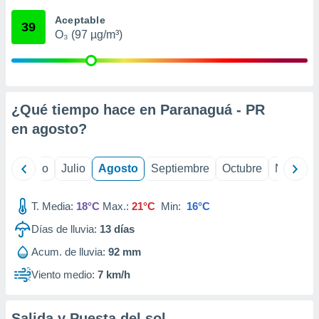
 seleccionar
o.
Aceptable
39
O₃ (97 µg/m³)
calización
precisa e
ión mediante
, publicidad
¿Qué tiempo hace en Paranaguá - PR
dos,
en
agosto
?
 publicidad
,
ón de
yo
Junio
Julio
Agosto
Septiembre
Octubre
Noviemb
 desarrollo
s.
T. Media:
18°C
Max.:
21°C
Min:
16°C
tros 1199
ios
Días de lluvia:
13
días
Acum. de lluvia:
92 mm
Viento medio:
7 km/h
Salida y Puesta del sol