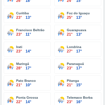
26°
18°
24°
15°
Curitiba
Foz do Iguaçu
23°
13°
25°
13°
Francisco Beltrão
Guarapuava
23°
11°
21°
13°
Irati
Londrina
23°
14°
27°
17°
Maringá
Paranaguá
28°
17°
23°
17°
Pato Branco
Pitanga
21°
10°
21°
15°
Ponta Grossa
Telemaco Borba
22°
14°
23°
16°