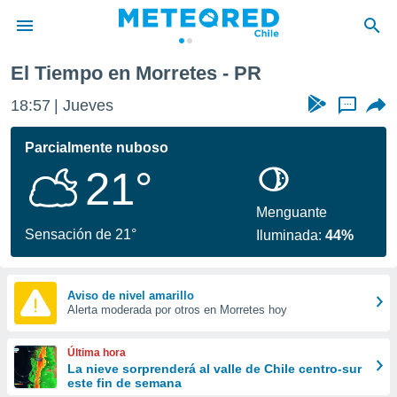
El Tiempo en Morretes - PR
privacidad
18:57
Jueves
...
o de
eteored.cl)
borado por
Parcialmente nuboso
es para
21°
ue la
 que se
e calidad.
Menguante
eder a este
Sensación de 21°
Iluminada:
44%
ediante las
opciones:
ookies y
Aviso de nivel amarillo
Alerta moderada por otros en Morretes hoy
e forma
d digital
Última hora
ada, basada
La nieve sorprenderá al valle de Chile centro-sur
este fin de semana
mación