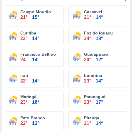
Campo Mourão
Cascavel
21°
15°
21°
14°
Curitiba
Foz do Iguaçu
22°
14°
24°
18°
Francisco Beltrão
Guarapuava
24°
14°
20°
12°
Irati
Londrina
22°
14°
23°
14°
Maringá
Paranaguá
23°
16°
23°
17°
Pato Branco
Pitanga
22°
13°
21°
14°