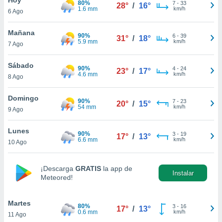
80%
7
-
33
28°
/
16°
1.6 mm
km/h
6 Ago
do en
 mismo.
sultar más
Mañana
90%
6
-
39
31°
/
18°
 en nuestra
5.9 mm
km/h
7 Ago
 Cookies
y
ualquier
Sábado
90%
4
-
24
23°
/
17°
4.6 mm
km/h
8 Ago
ento
 botón
ación de
Domingo
90%
7
-
23
20°
/
15°
kies
54 mm
km/h
9 Ago
 disponible
e nuestra
Lunes
90%
3
-
19
.
17°
/
13°
6.6 mm
km/h
10 Ago
IVAMENTE,
¡Descarga
GRATIS
la app de
Instalar
Meteored!
as
 a cookies
Martes
 no aceptar
80%
3
-
16
17°
/
13°
0.6 mm
km/h
11 Ago
ón de