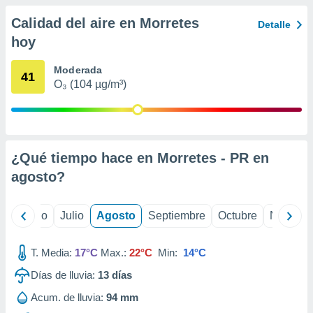
 seleccionar
o.
Calidad del aire en Morretes
Detalle
calización
hoy
precisa e
ión mediante
Moderada
41
O₃ (104 µg/m³)
, publicidad
dos,
 publicidad
,
ón de
¿Qué tiempo hace en Morretes - PR en
 desarrollo
agosto
?
s.
tros 1199
yo
Junio
Julio
Agosto
Septiembre
Octubre
Noviemb
ios
T. Media:
17°C
Max.:
22°C
Min:
14°C
Días de lluvia:
13
días
Acum. de lluvia:
94 mm