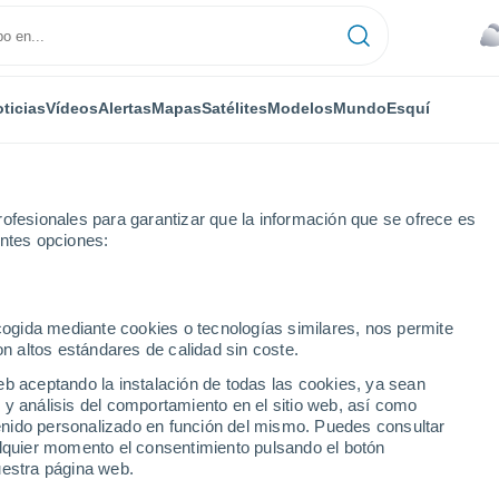
ticias
Vídeos
Alertas
Mapas
Satélites
Modelos
Mundo
Esquí
ofesionales para garantizar que la información que se ofrece es
entes opciones:
n
ecogida mediante cookies o tecnologías similares, nos permite
on altos estándares de calidad sin coste.
agen
eb aceptando la instalación de todas las cookies, ya sean
 y análisis del comportamiento en el sitio web, así como
...
ntenido personalizado en función del mismo. Puedes consultar
alquier momento el consentimiento pulsando el botón
Por hora
uestra página web.
Cielos cubiertos en las próximas
horas