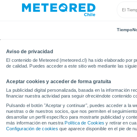
Tiempo
No
Aviso de privacidad
El contenido de Meteored (meteored.cl) ha sido elaborado por pr
de calidad. Puedes acceder a este sitio web mediante las sigui
Aceptar cookies y acceder de forma gratuita
Inicio
Alemania
Schleswig-Holstein
Fuhlenhage
La publicidad digital personalizada, basada en la información r
financiar nuestra actividad para seguir ofreciéndote contenido c
El Tiempo en Fuhlenh
Pulsando el botón "Aceptar y continuar", puedes acceder a la w
nuestras o de nuestros socios, que nos permiten el seguimiento
09:34
Viernes
desarrollar un perfil específico para mostrarte publicidad y co
más información en nuestra
Política de Cookies
y retirar en cu
Configuración de cookies
que aparece disponible en el pie de n
Cubierto