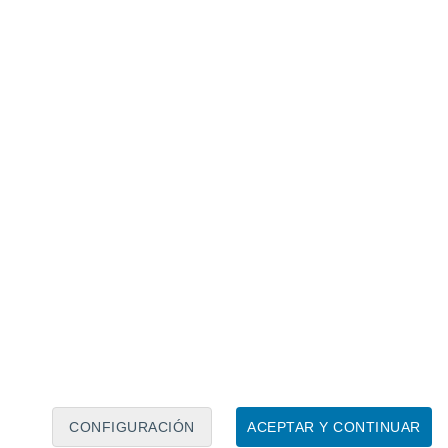
Calendario lunar
Lun
Mar
Mié
Jue
Vie
Sáb
Dom
7
8
9
10
11
12
13
14
15
16
17
18
19
20
CONFIGURACIÓN
ACEPTAR Y CONTINUAR