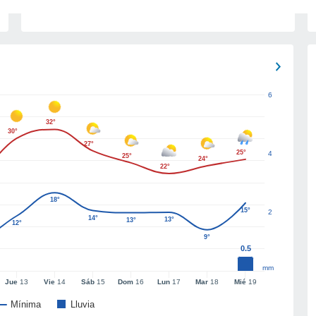
6
32°
30°
27°
25°
4
25°
24°
22°
18°
15°
2
14°
13°
13°
12°
9°
0.5
mm
Jue
13
Vie
14
Sáb
15
Dom
16
Lun
17
Mar
18
Mié
19
Mínima
Lluvia