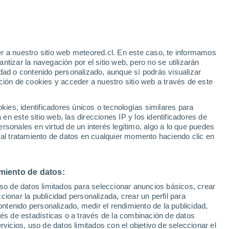
r a nuestro sitio web meteored.cl. En este caso, te informamos
/h
tizar la navegación por el sitio web, pero no se utilizarán
dad o contenido personalizado, aunque sí podrás visualizar
ción de cookies y acceder a nuestro sitio web a través de este
sur
es, identificadores únicos o tecnologías similares para
n este sitio web, las direcciones IP y los identificadores de
rsonales en virtud de un interés legítimo, algo a lo que puedes
ites
Modelos
 al tratamiento de datos en cualquier momento haciendo clic en
miento de datos:
Lunes
Martes
Miércoles
Jueves
uso de datos limitados para seleccionar anuncios básicos, crear
10 Ago
11 Ago
12 Ago
13 Ago
ccionar la publicidad personalizada, crear un perfil para
ontenido personalizado, medir el rendimiento de la publicidad,
vés de estadísticas o a través de la combinación de datos
rvicios, uso de datos limitados con el objetivo de seleccionar el
60%