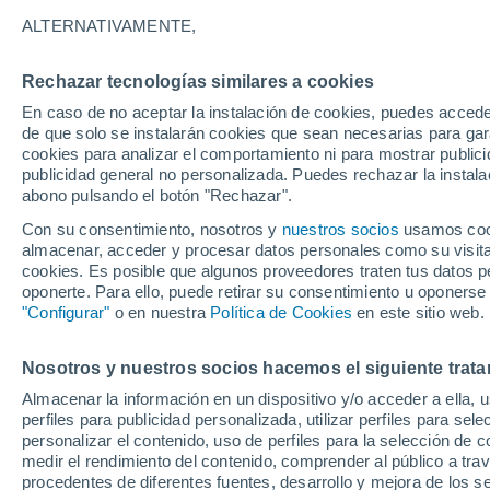
17°
ALTERNATIVAMENTE,
Rechazar tecnologías similares a cookies
Noroeste
En caso de no aceptar la instalación de cookies, puedes accede
Sensación de 17°
15
-
32 km
de que solo se instalarán cookies que sean necesarias para garan
cookies para analizar el comportamiento ni para mostrar publici
publicidad general no personalizada. Puedes rechazar la instala
abono pulsando el botón "Rechazar".
Última hora
La nieve sorprenderá al valle de Chile centro-
Con su consentimiento, nosotros y
nuestros socios
usamos cooki
este fin de semana
almacenar, acceder y procesar datos personales como su visita e
cookies. Es posible que algunos proveedores traten tus datos pe
Tiempo 1 - 7 días
Actualidad
Mapa de lluvia
Satél
oponerte. Para ello, puede retirar su consentimiento u oponerse
"Configurar"
o en nuestra
Política de Cookies
en este sitio web.
Nosotros y nuestros socios hacemos el siguiente trata
Mañana
Domingo
Hoy
Almacenar la información en un dispositivo y/o acceder a ella, 
8 Ago
9 Ago
7 Ago
perfiles para publicidad personalizada, utilizar perfiles para sele
personalizar el contenido, uso de perfiles para la selección de c
medir el rendimiento del contenido, comprender al público a tra
procedentes de diferentes fuentes, desarrollo y mejora de los se