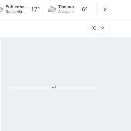
Fuhlenhagen
Temuco
Osorno
17°
6°
Schleswig-Holstein
Araucanía
Los Lagos
°C