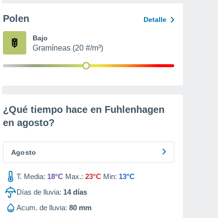
Polen
Detalle
Bajo
Gramíneas (20 #/m³)
¿Qué tiempo hace en Fuhlenhagen
en
agosto
?
Agosto
T. Media:
18°C
Max.:
23°C
Min:
13°C
Días de lluvia:
14
días
Acum. de lluvia:
80 mm