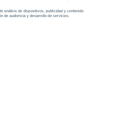
0.9 mm
25°
/
15°
20°
/
11°
22°
/
8°
30°
/
12°
e análisis de dispositivos, publicidad y contenido
n de audiencia y desarrollo de servicios.
-
44
km/h
17
-
39
km/h
11
-
23
km/h
14
-
35
km/h
 de agosto
Noroeste
1 Bajo
15
-
32 km/h
FPS:
no
Oeste
2 Bajo
15
-
32 km/h
FPS:
no
Oeste
3 Medio
15
-
32 km/h
FPS:
6-10
Oeste
3 Medio
17
-
36 km/h
FPS:
6-10