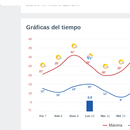
Luz diurna restante
12h 10m
Gráficas del tiempo
40
35
31°
30
25°
25°
25
22°
21°
20°
20
15
15°
14°
13°
10
11°
10°
0.9
8°
5
°C
Vie
7
Sáb
8
Dom
9
Lun
10
Mar
11
Mié
12
Máxima