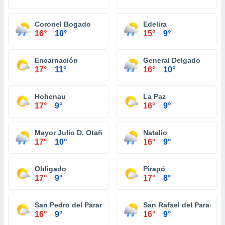
Coronel Bogado
Edelira
16°
10°
15°
9°
Encarnación
General Delgado
17°
11°
16°
10°
Hohenau
La Paz
17°
9°
16°
9°
Mayor Julio D. Otaño
Natalio
17°
10°
16°
9°
Obligado
Pirapó
17°
9°
17°
8°
San Pedro del Paraná
San Rafael del Paraná
16°
9°
16°
9°