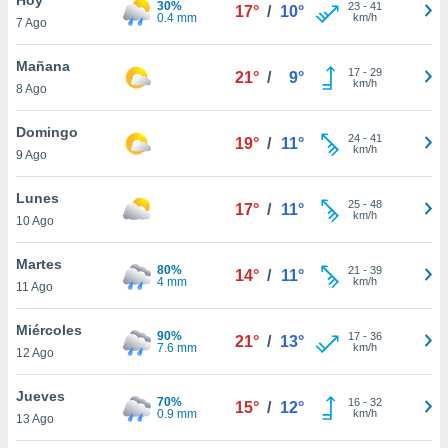
30%
23
-
41
17°
/
10°
0.4 mm
km/h
7 Ago
do en
 mismo.
sultar más
Mañana
17
-
29
21°
/
9°
 en nuestra
km/h
8 Ago
 Cookies
y
ualquier
Domingo
24
-
41
19°
/
11°
km/h
9 Ago
ento
 botón
ación de
Lunes
25
-
48
17°
/
11°
kies
km/h
10 Ago
 disponible
e nuestra
Martes
80%
21
-
39
.
14°
/
11°
4 mm
km/h
11 Ago
IVAMENTE,
Miércoles
90%
17
-
36
21°
/
13°
7.6 mm
km/h
12 Ago
as
 a cookies
Jueves
70%
16
-
32
15°
/
12°
0.9 mm
km/h
 no aceptar
13 Ago
ón de