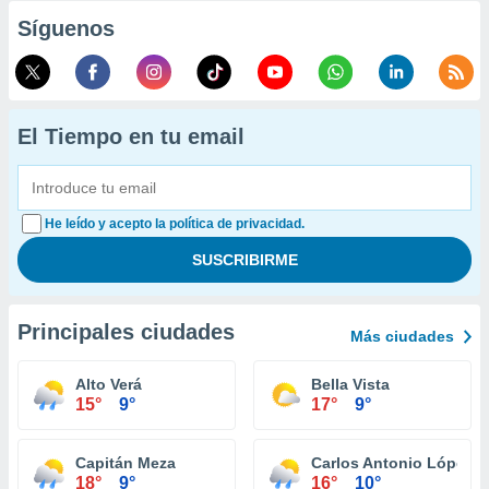
Síguenos
El Tiempo en tu email
He leído y acepto la política de privacidad.
Principales ciudades
Más ciudades
Alto Verá
Bella Vista
15°
9°
17°
9°
Capitán Meza
Carlos Antonio López
18°
9°
16°
10°