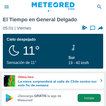
El Tiempo en General Delgado
privacidad
05:01
Viernes
...
o de
eteored.cl)
borado por
Cielo despejado
es para
11°
ue la
 que se
e calidad.
Sur
eder a este
Sensación de 11°
19
40 km/h
ediante las
opciones:
Última hora
ookies y
La nieve sorprenderá al valle de Chile centro-sur
e forma
este fin de semana
d digital
¡Descarga
GRATIS
la app de
Instalar
ada, basada
Meteored!
mación