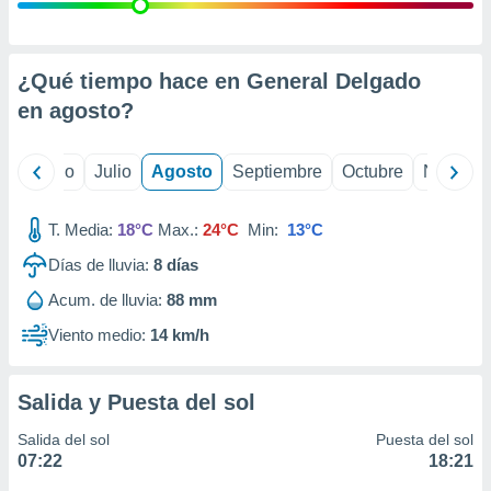
 seleccionar
o.
calización
precisa e
¿Qué tiempo hace en General Delgado
ión mediante
en
agosto
?
, publicidad
yo
Junio
Julio
Agosto
Septiembre
Octubre
Noviemb
dos,
 publicidad
,
T. Media:
18°C
Max.:
24°C
Min:
13°C
ón de
Días de lluvia:
8
días
 desarrollo
s.
Acum. de lluvia:
88 mm
tros 1199
Viento medio:
14 km/h
ios
Salida y Puesta del sol
Salida del sol
Puesta del sol
07:22
18:21