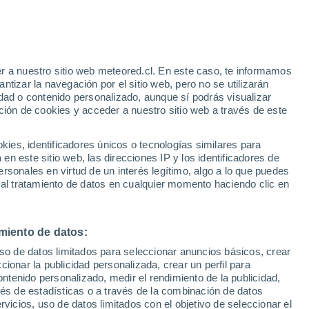
e
r a nuestro sitio web meteored.cl. En este caso, te informamos
:
22%
tizar la navegación por el sitio web, pero no se utilizarán
dad o contenido personalizado, aunque sí podrás visualizar
ción de cookies y acceder a nuestro sitio web a través de este
os
es, identificadores únicos o tecnologías similares para
n este sitio web, las direcciones IP y los identificadores de
rsonales en virtud de un interés legítimo, algo a lo que puedes
Satélites
Modelos
 al tratamiento de datos en cualquier momento haciendo clic en
miento de datos:
Martes
Miércoles
Jueves
Viernes
uso de datos limitados para seleccionar anuncios básicos, crear
11 Ago
12 Ago
13 Ago
14 Ago
ccionar la publicidad personalizada, crear un perfil para
ontenido personalizado, medir el rendimiento de la publicidad,
vés de estadísticas o a través de la combinación de datos
rvicios, uso de datos limitados con el objetivo de seleccionar el
90%
70%
90%