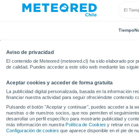
Tiempo
No
Aviso de privacidad
El contenido de Meteored (meteored.cl) ha sido elaborado por pr
de calidad. Puedes acceder a este sitio web mediante las sigui
Aceptar cookies y acceder de forma gratuita
Inicio
Paraguay
Itapúa
Obligado
La publicidad digital personalizada, basada en la información r
financiar nuestra actividad para seguir ofreciéndote contenido c
El Tiempo en Obligado
Pulsando el botón "Aceptar y continuar", puedes acceder a la w
nuestras o de nuestros socios, que nos permiten el seguimiento
02:52
Sábado
desarrollar un perfil específico para mostrarte publicidad y co
más información en nuestra
Política de Cookies
y retirar en cu
Configuración de cookies
que aparece disponible en el pie de n
Cielo despejado