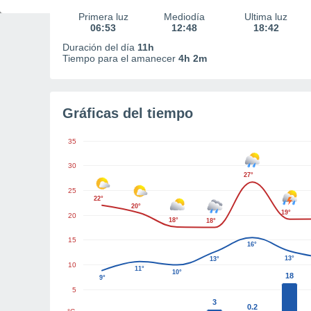
Primera luz
Mediodía
Última luz
06:53
12:48
18:42
Duración del día
11h
Tiempo para el amanecer
4h 2m
Gráficas del tiempo
35
30
27°
25
22°
20°
19°
20
18°
18°
15
16°
13°
13°
10
11°
10°
18
9°
5
3
0.2