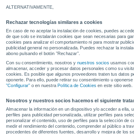
9°
ALTERNATIVAMENTE,
Rechazar tecnologías similares a cookies
Menguant
En caso de no aceptar la instalación de cookies, puedes accede
Iluminada
Sensación de 9°
de que solo se instalarán cookies que sean necesarias para garan
cookies para analizar el comportamiento ni para mostrar publici
publicidad general no personalizada. Puedes rechazar la instala
abono pulsando el botón "Rechazar".
Última hora
Aguanieve, heladas de hasta -3 °C y chubasc
Con su consentimiento, nosotros y
nuestros socios
usamos cooki
marcarán el fin de semana en la RM
almacenar, acceder y procesar datos personales como su visita e
cookies. Es posible que algunos proveedores traten tus datos pe
Tiempo 1 - 7 días
Actualidad
Mapa de nubosidad
oponerte. Para ello, puede retirar su consentimiento u oponerse
"Configurar"
o en nuestra
Política de Cookies
en este sitio web.
Nosotros y nuestros socios hacemos el siguiente trata
Mañana
Lunes
Hoy
Almacenar la información en un dispositivo y/o acceder a ella, 
9 Ago
10 Ago
8 Ago
perfiles para publicidad personalizada, utilizar perfiles para sele
personalizar el contenido, uso de perfiles para la selección de c
medir el rendimiento del contenido, comprender al público a tra
procedentes de diferentes fuentes, desarrollo y mejora de los se