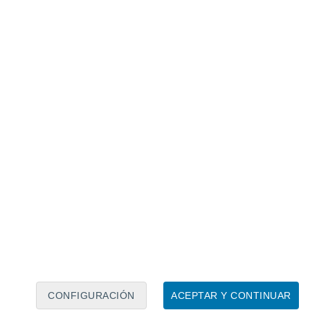
Calendario lunar
Lun
Mar
Mié
Jue
Vie
Sáb
Dom
8
9
10
11
12
13
14
15
16
CONFIGURACIÓN
ACEPTAR Y CONTINUAR