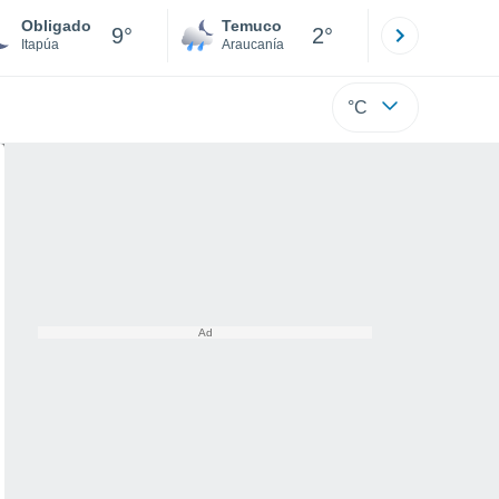
Obligado
Temuco
Osorno
9°
2°
Itapúa
Araucanía
Los Lagos
°C