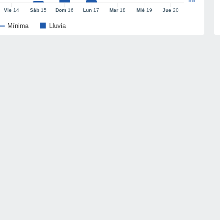
mm
Vie
14
Sáb
15
Dom
16
Lun
17
Mar
18
Mié
19
Jue
20
Mínima
Lluvia