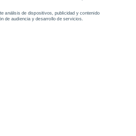
3 mm
0.2 mm
18 mm
18°
/
13°
27°
/
16°
19°
/
13°
19°
/
11°
e análisis de dispositivos, publicidad y contenido
n de audiencia y desarrollo de servicios.
-
26
km/h
11
-
26
km/h
12
-
33
km/h
10
-
23
km/h
agosto
o
Norte
0 Bajo
7
-
13 km/h
FPS:
no
o
Norte
0 Bajo
9
-
16 km/h
FPS:
no
o
Norte
0 Bajo
8
-
16 km/h
FPS:
no
o
Noreste
0 Bajo
7
-
14 km/h
FPS:
no