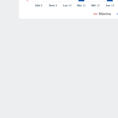
°C
Sáb
8
Dom
9
Lun
10
Mar
11
Mié
12
Jue
13
Máxima