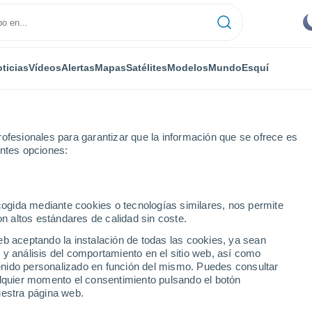
ticias
Vídeos
Alertas
Mapas
Satélites
Modelos
Mundo
Esquí
ofesionales para garantizar que la información que se ofrece es
entes opciones:
ecogida mediante cookies o tecnologías similares, nos permite
on altos estándares de calidad sin coste.
eb aceptando la instalación de todas las cookies, ya sean
 y análisis del comportamiento en el sitio web, así como
...
ntenido personalizado en función del mismo. Puedes consultar
alquier momento el consentimiento pulsando el botón
Por hora
uestra página web.
Intervalos nubosos en las
próximas horas