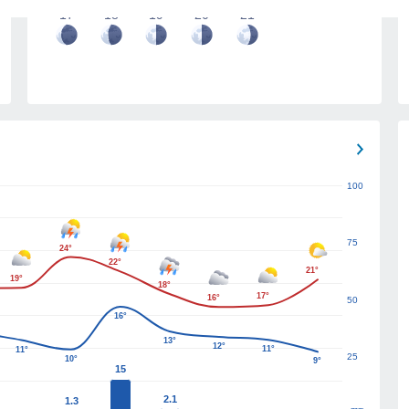
17
18
19
20
21
100
75
24°
22°
21°
19°
18°
17°
16°
50
16°
13°
12°
11°
11°
25
10°
9°
15
2.1
1.3