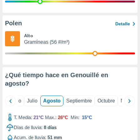
 seleccionar
o.
calización
precisa e
Polen
Detalle
ión mediante
Alto
, publicidad
Gramíneas (56 #/m³)
dos,
 publicidad
,
ón de
¿Qué tiempo hace en Genouillé en
 desarrollo
s.
agosto
?
tros 1199
ios
yo
Junio
Julio
Agosto
Septiembre
Octubre
Noviemb
T. Media:
21°C
Max.:
26°C
Min:
15°C
Días de lluvia:
8
días
Acum. de lluvia:
51 mm