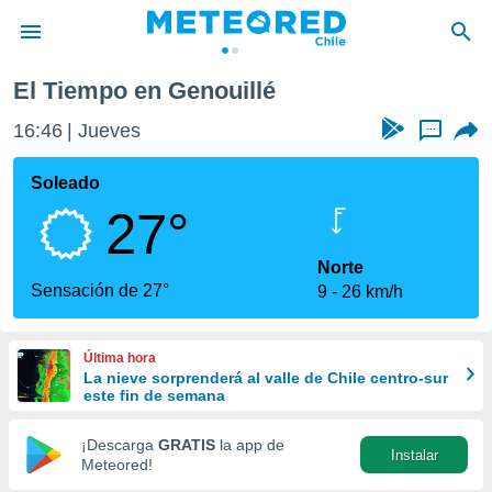
uillé
El Tiempo en Genouillé
privacidad
16:46
Jueves
...
o de
eteored.cl)
borado por
Soleado
es para
27°
ue la
 que se
e calidad.
Norte
eder a este
Sensación de 27°
9
26 km/h
ediante las
opciones:
Última hora
ookies y
La nieve sorprenderá al valle de Chile centro-sur
e forma
este fin de semana
d digital
¡Descarga
GRATIS
la app de
Instalar
ada, basada
Meteored!
mación