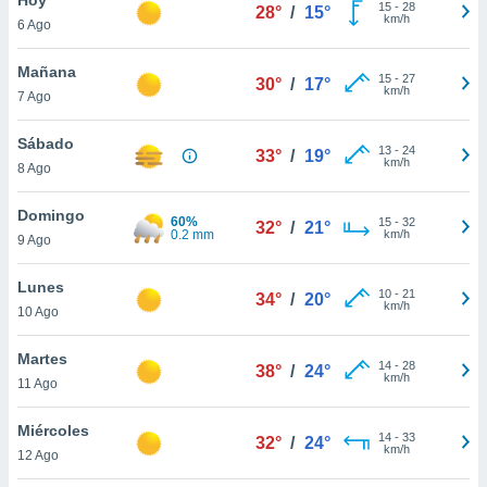
15
-
28
28°
/
15°
km/h
6 Ago
do en
 mismo.
sultar más
Mañana
15
-
27
30°
/
17°
 en nuestra
km/h
7 Ago
 Cookies
y
ualquier
Sábado
13
-
24
33°
/
19°
km/h
8 Ago
ento
 botón
ación de
Domingo
60%
15
-
32
32°
/
21°
kies
0.2 mm
km/h
9 Ago
 disponible
e nuestra
Lunes
10
-
21
.
34°
/
20°
km/h
10 Ago
IVAMENTE,
Martes
14
-
28
38°
/
24°
km/h
11 Ago
as
 a cookies
Miércoles
14
-
33
32°
/
24°
km/h
 no aceptar
12 Ago
ón de