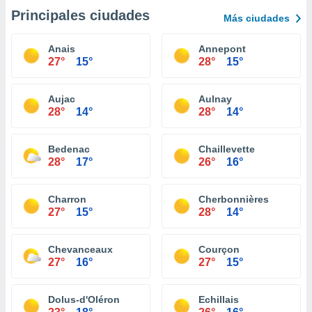
Principales ciudades
Más ciudades
Anais
Annepont
27°
15°
28°
15°
Aujac
Aulnay
28°
14°
28°
14°
Bedenac
Chaillevette
28°
17°
26°
16°
Charron
Cherbonnières
27°
15°
28°
14°
Chevanceaux
Courçon
27°
16°
27°
15°
Dolus-d'Oléron
Echillais