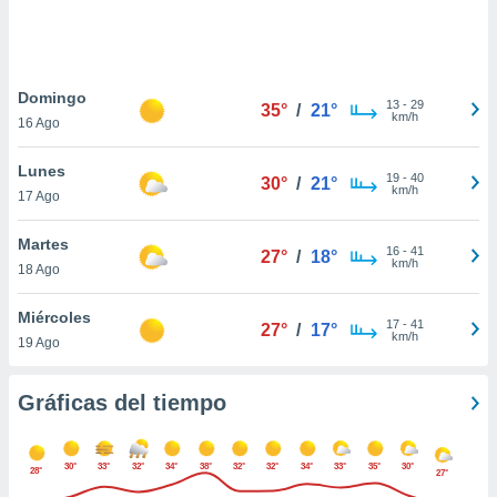
 botón
.
nto,
Domingo
13
-
29
35°
/
21°
km/h
16 Ago
cios
kies,
Lunes
ores únicos
19
-
40
30°
/
21°
km/h
17 Ago
as similares
nar,
rocesar
Martes
16
-
41
27°
/
18°
onales como
km/h
18 Ago
 este sitio
recciones IP
Miércoles
ficadores de
17
-
41
27°
/
17°
km/h
19 Ago
 posible
s
 traten tus
Gráficas del tiempo
nales en
 interés
go a lo que
30°
33°
32°
34°
38°
32°
32°
34°
33°
35°
30°
nerte. Para
28°
27°
retirar su