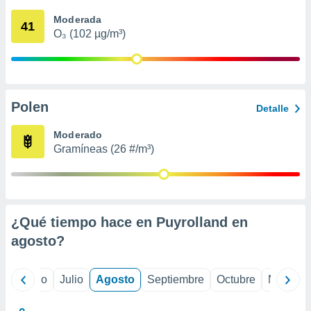
 seleccionar
o.
Moderada
41
O₃ (102 µg/m³)
calización
precisa e
ión mediante
, publicidad
Polen
Detalle
dos,
 publicidad
Moderado
,
Gramíneas (26 #/m³)
ón de
 desarrollo
s.
tros 1199
ios
¿Qué tiempo hace en Puyrolland en
agosto
?
yo
Junio
Julio
Agosto
Septiembre
Octubre
Noviemb