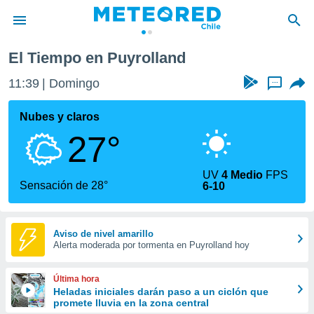
olland
El Tiempo en Puyrolland
privacidad
11:39
Domingo
...
o de
eteored.cl)
borado por
Nubes y claros
es para
27°
ue la
 que se
e calidad.
UV
4 Medio
FPS
eder a este
Sensación de 28°
6-10
ediante las
opciones:
ookies y
Aviso de nivel amarillo
Alerta moderada por tormenta en Puyrolland hoy
e forma
d digital
Última hora
ada, basada
Heladas iniciales darán paso a un ciclón que
promete lluvia en la zona central
mación