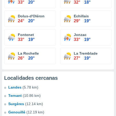
33°
20°
32°
18°
Dolus-d'Oléron
Echillais
24°
20°
29°
19°
Fontenet
Jonzac
33°
19°
33°
19°
La Rochelle
La Tremblade
26°
20°
27°
19°
Localidades cercanas
Landes
(5.78 km)
Ternant
(10.86 km)
Surgères
(12.14 km)
Genouillé
(12.19 km)