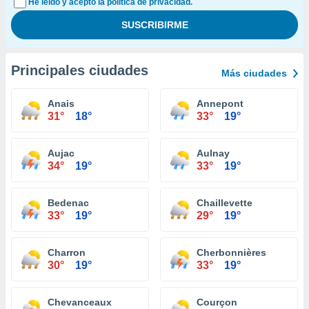
He leído y acepto la política de privacidad.
Principales ciudades
Más ciudades
Anais
Annepont
31°
18°
33°
19°
Aujac
Aulnay
34°
19°
33°
19°
Bedenac
Chaillevette
33°
19°
29°
19°
Charron
Cherbonnières
30°
19°
33°
19°
Chevanceaux
Courçon