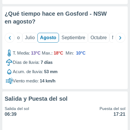
 seleccionar
o.
¿Qué tiempo hace en Gosford - NSW
calización
precisa e
en
agosto
?
ión mediante
, publicidad
yo
Junio
Julio
Agosto
Septiembre
Octubre
Noviemb
dos,
T. Media:
13°C
Max.:
18°C
Min:
10°C
 publicidad
,
Días de lluvia:
7
días
ón de
 desarrollo
Acum. de lluvia:
53 mm
s.
Viento medio:
14 km/h
tros 1199
ios
Salida y Puesta del sol
Salida del sol
Puesta del sol
06:39
17:21