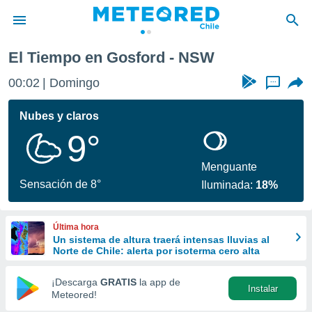
El Tiempo en Gosford - NSW
privacidad
00:02
Domingo
...
o de
eteored.cl)
borado por
Nubes y claros
es para
9°
ue la
 que se
e calidad.
Menguante
eder a este
Sensación de 8°
Iluminada:
18%
ediante las
opciones:
Última hora
ookies y
Un sistema de altura traerá intensas lluvias al
e forma
Norte de Chile: alerta por isoterma cero alta
d digital
¡Descarga
GRATIS
la app de
Instalar
ada, basada
Meteored!
mación