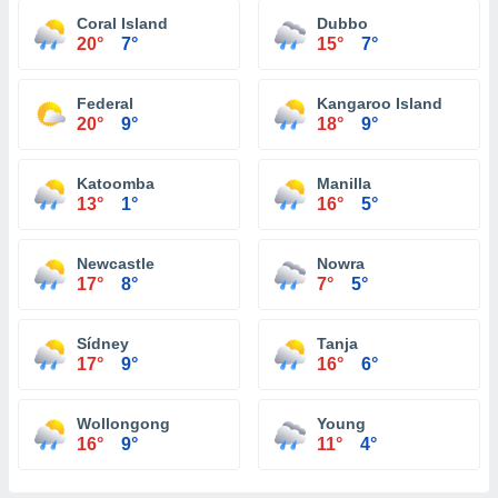
Coral Island
Dubbo
20°
7°
15°
7°
Federal
Kangaroo Island
20°
9°
18°
9°
Katoomba
Manilla
13°
1°
16°
5°
Newcastle
Nowra
17°
8°
7°
5°
Sídney
Tanja
17°
9°
16°
6°
Wollongong
Young
16°
9°
11°
4°