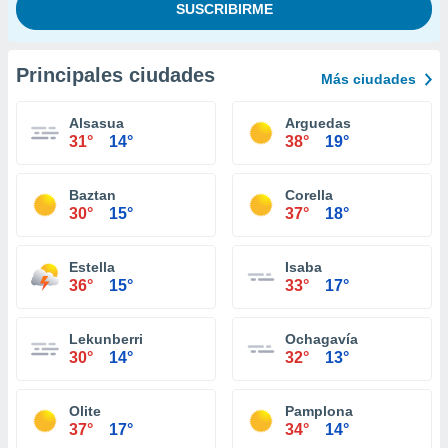
Principales ciudades
Más ciudades
Alsasua
Arguedas
31°
14°
38°
19°
Baztan
Corella
30°
15°
37°
18°
Estella
Isaba
36°
15°
33°
17°
Lekunberri
Ochagavía
30°
14°
32°
13°
Olite
Pamplona
37°
17°
34°
14°