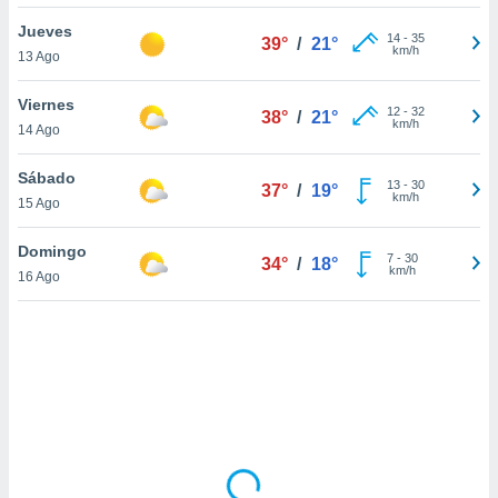
uedes
uestro sitio
Jueves
14
-
35
39°
/
21°
ed.cl. En
km/h
13 Ago
te
 de que
Viernes
talarán
12
-
32
38°
/
21°
km/h
14 Ago
e sean
para
a
Sábado
13
-
30
37°
/
19°
por el sitio
km/h
15 Ago
o se
cookies para
Domingo
7
-
30
34°
/
18°
km/h
16 Ago
nto ni para
licidad o
ado, aunque
sualizar
general no
ada. Puedes
 instalación
y acceder a
io web a
ste abono