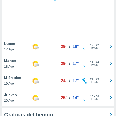
 botón
.
nto,
cios
kies,
ores únicos
Lunes
17
-
42
as similares
29°
/
18°
km/h
17 Ago
nar,
rocesar
Martes
onales como
14
-
44
29°
/
17°
km/h
 este sitio
18 Ago
recciones IP
ficadores de
Miércoles
21
-
49
24°
/
17°
 posible
km/h
19 Ago
s
 traten tus
Jueves
nales en
16
-
38
25°
/
14°
km/h
 interés
20 Ago
go a lo que
nerte. Para
Gráficas del tiempo
retirar su