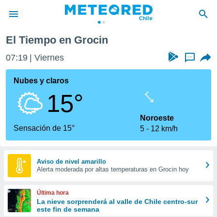
El Tiempo en Grocin
privacidad
07:19
Viernes
...
o de
eteored.cl)
borado por
Nubes y claros
es para
15°
ue la
 que se
e calidad.
Noroeste
eder a este
Sensación de 15°
5
12 km/h
ediante las
opciones:
ookies y
Aviso de nivel amarillo
Alerta moderada por altas temperaturas en Grocin hoy
e forma
d digital
Última hora
ada, basada
La nieve sorprenderá al valle de Chile centro-sur
este fin de semana
mación