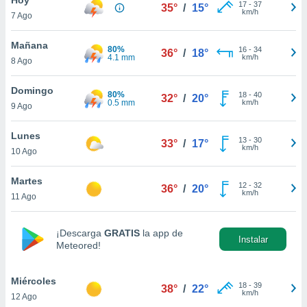
17
-
37
35°
/
15°
km/h
7 Ago
do en
 mismo.
sultar más
Mañana
80%
16
-
34
36°
/
18°
 en nuestra
4.1 mm
km/h
8 Ago
 Cookies
y
ualquier
Domingo
80%
18
-
40
32°
/
20°
0.5 mm
km/h
9 Ago
ento
 botón
ación de
Lunes
13
-
30
33°
/
17°
kies
km/h
10 Ago
 disponible
e nuestra
Martes
12
-
32
.
36°
/
20°
km/h
11 Ago
IVAMENTE,
¡Descarga
GRATIS
la app de
Instalar
Meteored!
as
 a cookies
Miércoles
 no aceptar
18
-
39
38°
/
22°
km/h
12 Ago
ón de