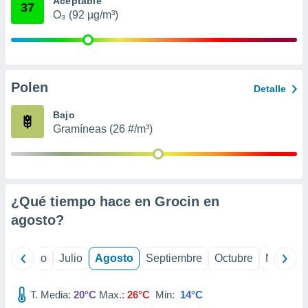
Aceptable
 seleccionar
37
o.
O₃ (92 µg/m³)
calización
precisa e
ión mediante
Polen
, publicidad
Detalle
dos,
Bajo
 publicidad
Gramíneas (26 #/m³)
,
ón de
 desarrollo
s.
¿Qué tiempo hace en Grocin en
tros 1199
ios
agosto
?
yo
Junio
Julio
Agosto
Septiembre
Octubre
Noviemb
T. Media:
20°C
Max.:
26°C
Min:
14°C