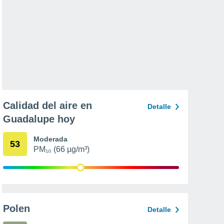
Calidad del aire en
Detalle
Guadalupe hoy
Moderada
53
PM₁₀ (66 µg/m³)
Polen
Detalle