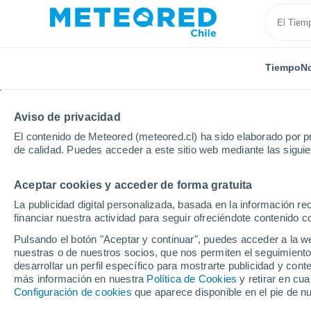
Tiempo
No
Aviso de privacidad
El contenido de Meteored (meteored.cl) ha sido elaborado por pr
de calidad. Puedes acceder a este sitio web mediante las sigui
Aceptar cookies y acceder de forma gratuita
Inicio
España
Extremadura
Provincia de Cácer
La publicidad digital personalizada, basada en la información r
financiar nuestra actividad para seguir ofreciéndote contenido c
El Tiempo en Guadalu
Pulsando el botón "Aceptar y continuar", puedes acceder a la w
nuestras o de nuestros socios, que nos permiten el seguimiento
20:10
Sábado
desarrollar un perfil específico para mostrarte publicidad y co
más información en nuestra
Política de Cookies
y retirar en cu
Configuración de cookies
que aparece disponible en el pie de n
Calima