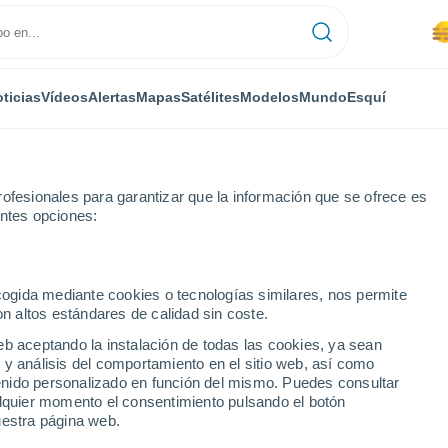
ticias
Vídeos
Alertas
Mapas
Satélites
Modelos
Mundo
Esquí
ofesionales para garantizar que la información que se ofrece es
entes opciones:
es
Guadalupe
ecogida mediante cookies o tecnologías similares, nos permite
on altos estándares de calidad sin coste.
pe
eb aceptando la instalación de todas las cookies, ya sean
 y análisis del comportamiento en el sitio web, así como
...
ntenido personalizado en función del mismo. Puedes consultar
alquier momento el consentimiento pulsando el botón
Por hora
uestra página web.
Se espera calima en las
próximas horas