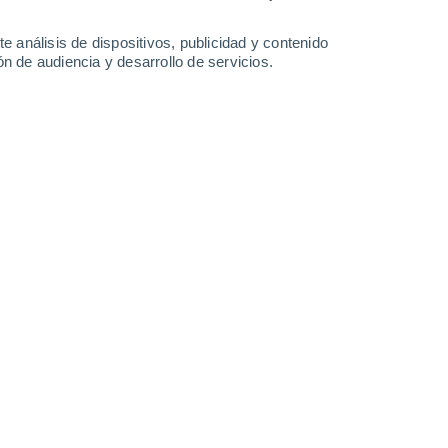
36°
/
23°
37°
/
23°
39°
/
25°
38°
/
26°
e análisis de dispositivos, publicidad y contenido
n de audiencia y desarrollo de servicios.
-
33
km/h
11
-
31
km/h
13
-
36
km/h
13
-
52
km/h
e agosto
Suroeste
5 Medio
17
-
43 km/h
FPS:
6-10
Suroeste
3 Medio
17
-
42 km/h
FPS:
6-10
Suroeste
1 Bajo
17
-
42 km/h
FPS:
no
Suroeste
0 Bajo
15
-
41 km/h
FPS:
no