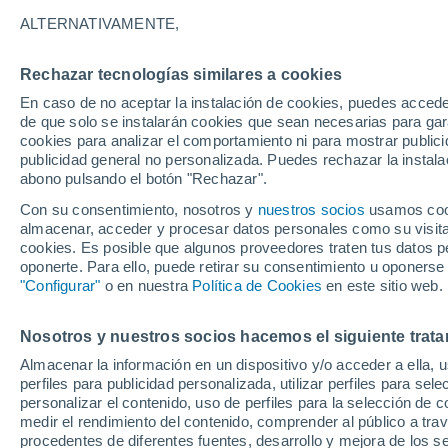
33°
ALTERNATIVAMENTE,
Rechazar tecnologías similares a cookies
Suroeste
En caso de no aceptar la instalación de cookies, puedes accede
Sensación de 31°
15
-
41 km
de que solo se instalarán cookies que sean necesarias para garan
cookies para analizar el comportamiento ni para mostrar publici
publicidad general no personalizada. Puedes rechazar la instala
abono pulsando el botón "Rechazar".
Última hora
Se avecina una baja segregada en Chile centr
Con su consentimiento, nosotros y
nuestros socios
usamos cooki
sur: fuertes vientos y heladas en camino
almacenar, acceder y procesar datos personales como su visita e
cookies. Es posible que algunos proveedores traten tus datos pe
Tiempo 1 - 7 días
Actualidad
Mapa de lluvia
Satél
oponerte. Para ello, puede retirar su consentimiento u oponerse
"Configurar"
o en nuestra
Política de Cookies
en este sitio web.
Nosotros y nuestros socios hacemos el siguiente trata
Mañana
Lunes
Hoy
Almacenar la información en un dispositivo y/o acceder a ella, 
9 Ago
10 Ago
8 Ago
perfiles para publicidad personalizada, utilizar perfiles para sele
personalizar el contenido, uso de perfiles para la selección de c
medir el rendimiento del contenido, comprender al público a tra
procedentes de diferentes fuentes, desarrollo y mejora de los se