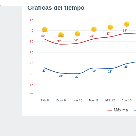
Gráficas del tiempo
45
40
39°
37°
36°
36°
34°
35
34°
30
25
25°
23°
23°
23°
20
20°
20°
15
°C
Sáb
8
Dom
9
Lun
10
Mar
11
Mié
12
Jue
13
Máxima