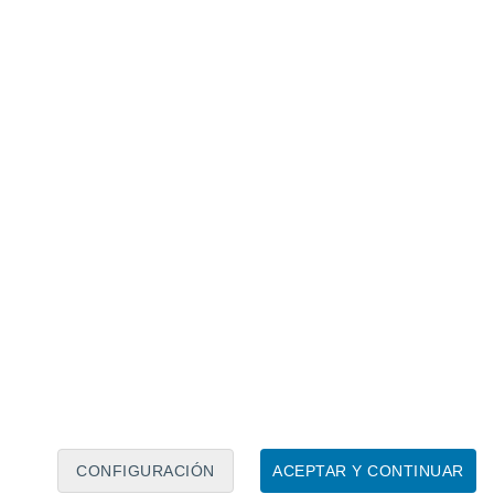
Calendario lunar
Lun
Mar
Mié
Jue
Vie
Sáb
Dom
8
9
10
11
12
13
14
15
16
17
18
19
20
21
CONFIGURACIÓN
ACEPTAR Y CONTINUAR