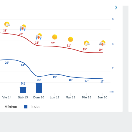
6
38°
37°
32°
32°
4
31°
29°
29°
26°
24°
2
19°
0.8
18°
17°
17°
0.5
mm
Vie
14
Sáb
15
Dom
16
Lun
17
Mar
18
Mié
19
Jue
20
Mínima
Lluvia