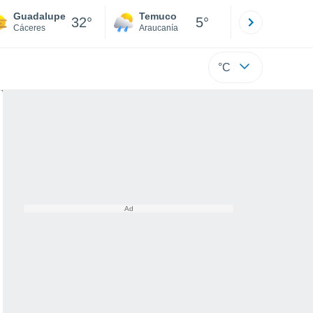
Guadalupe
Temuco
Osorno
32°
5°
Cáceres
Araucanía
Los Lagos
°C