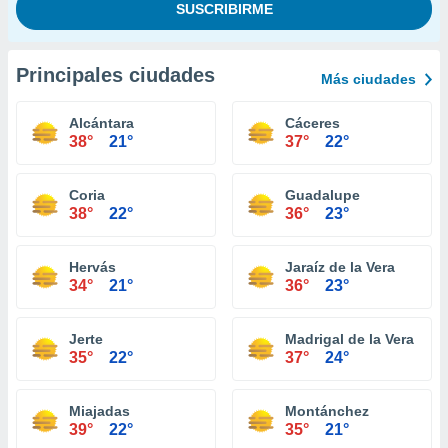
Principales ciudades
Más ciudades
Alcántara
Cáceres
38°
21°
37°
22°
Coria
Guadalupe
38°
22°
36°
23°
Hervás
Jaraíz de la Vera
34°
21°
36°
23°
Jerte
Madrigal de la Vera
35°
22°
37°
24°
Miajadas
Montánchez
39°
22°
35°
21°