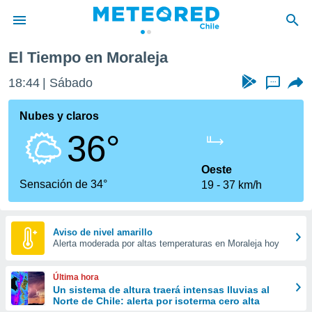
leja
El Tiempo en Moraleja
privacidad
18:44
Sábado
...
o de
eteored.cl)
borado por
Nubes y claros
es para
36°
ue la
 que se
e calidad.
Oeste
eder a este
Sensación de 34°
19
37 km/h
ediante las
opciones:
ookies y
Aviso de nivel amarillo
Alerta moderada por altas temperaturas en Moraleja hoy
e forma
d digital
Última hora
ada, basada
Un sistema de altura traerá intensas lluvias al
Norte de Chile: alerta por isoterma cero alta
mación