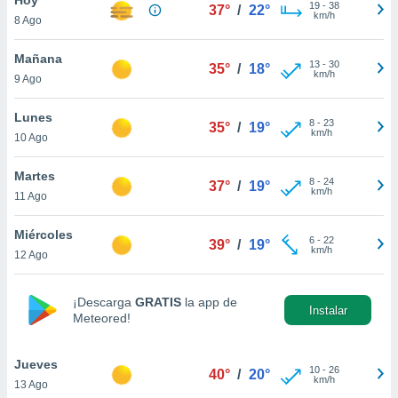
19
-
38
37°
/
22°
km/h
8 Ago
do en
 mismo.
sultar más
Mañana
13
-
30
35°
/
18°
 en nuestra
km/h
9 Ago
 Cookies
y
ualquier
Lunes
8
-
23
35°
/
19°
km/h
10 Ago
ento
 botón
ación de
Martes
8
-
24
37°
/
19°
kies
km/h
11 Ago
 disponible
e nuestra
Miércoles
6
-
22
.
39°
/
19°
km/h
12 Ago
IVAMENTE,
¡Descarga
GRATIS
la app de
Instalar
Meteored!
as
 a cookies
Jueves
 no aceptar
10
-
26
40°
/
20°
km/h
13 Ago
ón de