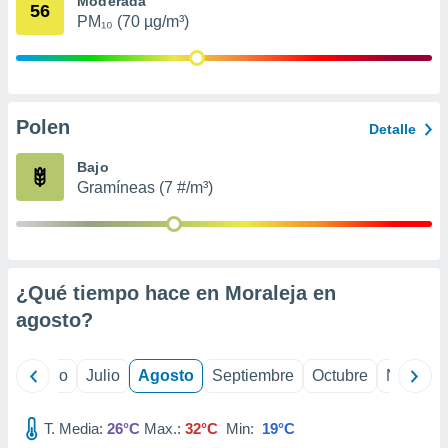
Moderada
 seleccionar
56
o.
PM₁₀ (70 µg/m³)
calización
precisa e
ión mediante
Polen
, publicidad
Detalle
dos,
Bajo
 publicidad
Gramíneas (7 #/m³)
,
ón de
 desarrollo
s.
¿Qué tiempo hace en Moraleja en
tros 1199
ios
agosto
?
yo
Junio
Julio
Agosto
Septiembre
Octubre
Noviemb
T. Media:
26°C
Max.:
32°C
Min:
19°C