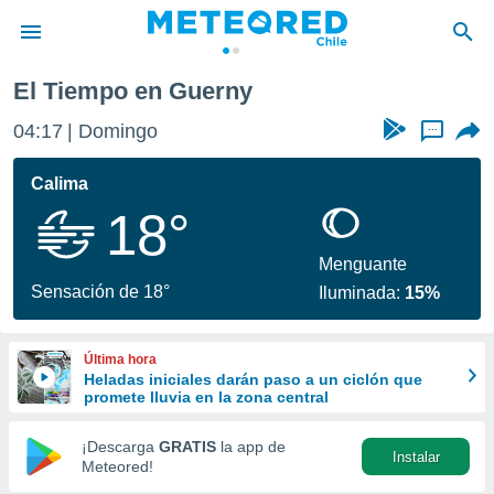
El Tiempo en Guerny
privacidad
04:17
Domingo
...
o de
eteored.cl)
borado por
Calima
es para
18°
ue la
 que se
e calidad.
Menguante
eder a este
Sensación de 18°
Iluminada:
15%
ediante las
opciones:
Última hora
ookies y
Heladas iniciales darán paso a un ciclón que
e forma
promete lluvia en la zona central
d digital
¡Descarga
GRATIS
la app de
Instalar
ada, basada
Meteored!
mación