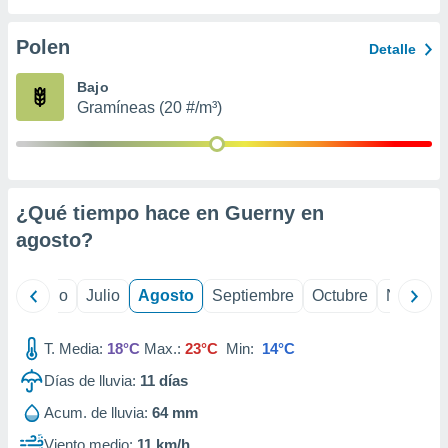
 seleccionar
o.
Polen
Detalle
calización
precisa e
Bajo
ión mediante
Gramíneas (20 #/m³)
, publicidad
dos,
 publicidad
,
¿Qué tiempo hace en Guerny en
ón de
agosto
?
 desarrollo
s.
tros 1199
yo
Junio
Julio
Agosto
Septiembre
Octubre
Noviemb
ios
T. Media:
18°C
Max.:
23°C
Min:
14°C
Días de lluvia:
11
días
Acum. de lluvia:
64 mm
Viento medio:
11 km/h