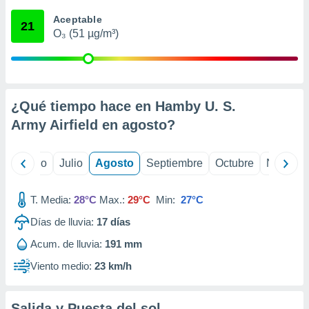
 seleccionar
o.
Aceptable
21
O₃ (51 µg/m³)
calización
precisa e
ión mediante
, publicidad
¿Qué tiempo hace en Hamby U. S.
dos,
Army Airfield en
agosto
?
 publicidad
,
ón de
yo
Junio
Julio
Agosto
Septiembre
Octubre
Noviemb
 desarrollo
s.
T. Media:
28°C
Max.:
29°C
Min:
27°C
tros 1199
ios
Días de lluvia:
17
días
Acum. de lluvia:
191 mm
Viento medio:
23 km/h
Salida y Puesta del sol