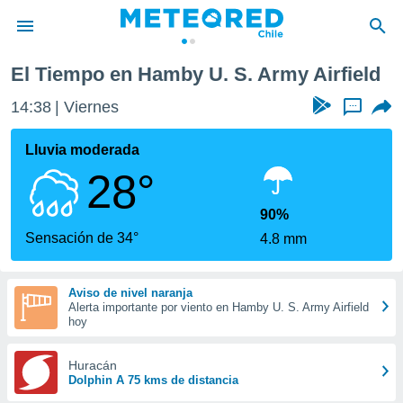
El Tiempo en Hamby U. S. Army Airfield
privacidad
14:38
Viernes
...
o de
eteored.cl)
borado por
Lluvia moderada
es para
28°
ue la
 que se
e calidad.
90%
eder a este
Sensación de 34°
4.8 mm
ediante las
opciones:
Aviso de nivel naranja
ookies y
Alerta importante por viento en Hamby U. S. Army Airfield
e forma
hoy
d digital
Huracán
ada, basada
Dolphin A 75 kms de distancia
mación