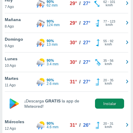
90%
62
-
101
29°
/
27°
62 mm
km/h
7 Ago
do en
 mismo.
sultar más
Mañana
90%
77
-
123
29°
/
27°
 en nuestra
124 mm
km/h
8 Ago
 Cookies
y
ualquier
Domingo
90%
55
-
92
30°
/
27°
13 mm
km/h
9 Ago
ento
 botón
ación de
Lunes
90%
35
-
56
30°
/
27°
kies
3.4 mm
km/h
10 Ago
 disponible
e nuestra
Martes
90%
20
-
35
.
31°
/
27°
2.6 mm
km/h
11 Ago
IVAMENTE,
¡Descarga
GRATIS
la app de
Instalar
Meteored!
as
 a cookies
Miércoles
 no aceptar
90%
20
-
31
31°
/
26°
4.6 mm
km/h
12 Ago
ón de