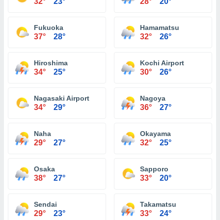
32°
23°
28°
20°
Fukuoka
Hamamatsu
37°
28°
32°
26°
Hiroshima
Kochi Airport
34°
25°
30°
26°
Nagasaki Airport
Nagoya
34°
29°
36°
27°
Naha
Okayama
29°
27°
32°
25°
Osaka
Sapporo
38°
27°
33°
20°
Sendai
Takamatsu
29°
23°
33°
24°