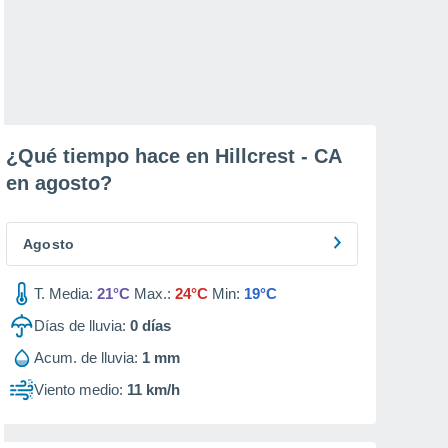
¿Qué tiempo hace en Hillcrest - CA
en
agosto
?
Agosto
T. Media:
21°C
Max.:
24°C
Min:
19°C
Días de lluvia:
0
días
Acum. de lluvia:
1 mm
Viento medio:
11 km/h