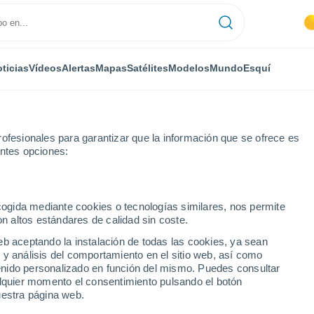
ticias
Vídeos
Alertas
Mapas
Satélites
Modelos
Mundo
Esquí
ofesionales para garantizar que la información que se ofrece es
entes opciones:
rest
Próxima semana
ecogida mediante cookies o tecnologías similares, nos permite
on altos estándares de calidad sin coste.
 próxima semana
eb aceptando la instalación de todas las cookies, ya sean
 y análisis del comportamiento en el sitio web, así como
...
ntenido personalizado en función del mismo. Puedes consultar
alquier momento el consentimiento pulsando el botón
Por hora
uestra página web.
Cielos despejados en las
próximas horas