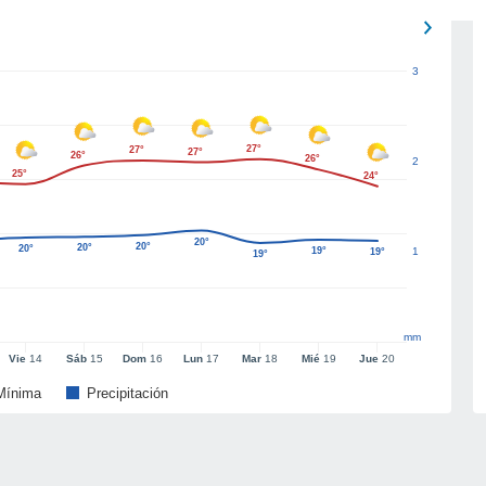
3
27°
27°
27°
26°
26°
2
25°
24°
20°
20°
20°
20°
19°
1
19°
19°
mm
Vie
14
Sáb
15
Dom
16
Lun
17
Mar
18
Mié
19
Jue
20
Mínima
Precipitación