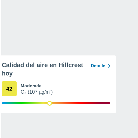
Calidad del aire en Hillcrest
Detalle
hoy
Moderada
42
O₃ (107 µg/m³)