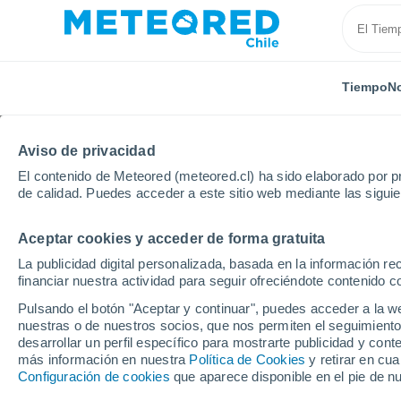
Tiempo
No
Aviso de privacidad
El contenido de Meteored (meteored.cl) ha sido elaborado por pr
de calidad. Puedes acceder a este sitio web mediante las sigui
Aceptar cookies y acceder de forma gratuita
Inicio
Estados Unidos
Estado de California
Hillc
La publicidad digital personalizada, basada en la información r
financiar nuestra actividad para seguir ofreciéndote contenido c
El Tiempo en Hillcrest
Pulsando el botón "Aceptar y continuar", puedes acceder a la w
nuestras o de nuestros socios, que nos permiten el seguimiento
10:46
Sábado
desarrollar un perfil específico para mostrarte publicidad y co
más información en nuestra
Política de Cookies
y retirar en cu
Configuración de cookies
que aparece disponible en el pie de n
Soleado