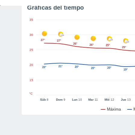
Gráficas del tiempo
35
30
27°
27°
26°
26°
25°
25°
25
20
21°
20°
20°
20°
20°
19°
15
°C
Sáb
8
Dom
9
Lun
10
Mar
11
Mié
12
Jue
13
Máxima