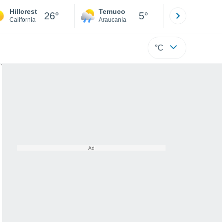
Hillcrest
Temuco
Osorno
26°
5°
California
Araucanía
Los Lagos
°C