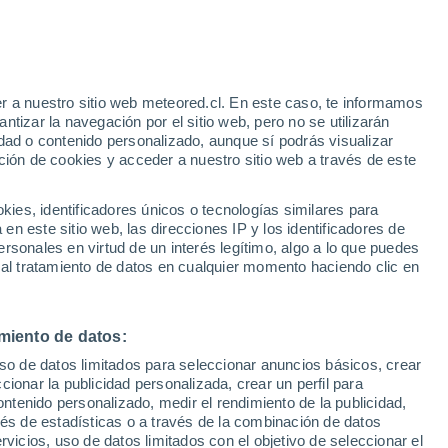
r a nuestro sitio web meteored.cl. En este caso, te informamos
tizar la navegación por el sitio web, pero no se utilizarán
dad o contenido personalizado, aunque sí podrás visualizar
ción de cookies y acceder a nuestro sitio web a través de este
o-
es, identificadores únicos o tecnologías similares para
n este sitio web, las direcciones IP y los identificadores de
rsonales en virtud de un interés legítimo, algo a lo que puedes
Satélites
Modelos
 al tratamiento de datos en cualquier momento haciendo clic en
miento de datos:
Martes
Miércoles
Jueves
Viernes
uso de datos limitados para seleccionar anuncios básicos, crear
18 Ago
19 Ago
20 Ago
21 Ago
ccionar la publicidad personalizada, crear un perfil para
ontenido personalizado, medir el rendimiento de la publicidad,
vés de estadísticas o a través de la combinación de datos
rvicios, uso de datos limitados con el objetivo de seleccionar el