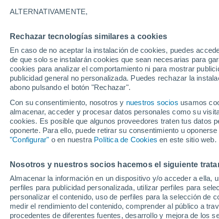
26°
ALTERNATIVAMENTE,
Rechazar tecnologías similares a cookies
UV
7 Alto
En caso de no aceptar la instalación de cookies, puedes accede
Sensación de 27°
FPS
15-25
de que solo se instalarán cookies que sean necesarias para garan
cookies para analizar el comportamiento ni para mostrar publici
publicidad general no personalizada. Puedes rechazar la instala
abono pulsando el botón "Rechazar".
Última hora
Se avecina una baja segregada en Chile centr
Con su consentimiento, nosotros y
nuestros socios
usamos cooki
sur: fuertes vientos y heladas en camino
almacenar, acceder y procesar datos personales como su visita e
cookies. Es posible que algunos proveedores traten tus datos pe
Tiempo 1 - 7 días
Actualidad
Mapa de temperatura
oponerte. Para ello, puede retirar su consentimiento u oponerse
"Configurar"
o en nuestra
Política de Cookies
en este sitio web.
Nosotros y nuestros socios hacemos el siguiente trata
Domingo
Lunes
Sábado
Almacenar la información en un dispositivo y/o acceder a ella, 
16 Ago
17 Ago
15 Ago
perfiles para publicidad personalizada, utilizar perfiles para sele
personalizar el contenido, uso de perfiles para la selección de c
medir el rendimiento del contenido, comprender al público a tra
procedentes de diferentes fuentes, desarrollo y mejora de los se