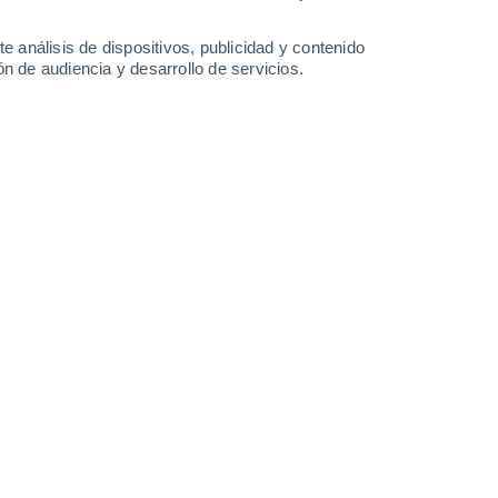
27°
/
19°
26°
/
19°
24°
/
19°
24°
/
19°
e análisis de dispositivos, publicidad y contenido
n de audiencia y desarrollo de servicios.
-
36
km/h
12
-
29
km/h
13
-
33
km/h
13
-
35
km/h
Norte
0 Bajo
4
-
16 km/h
FPS:
no
uboso
Norte
0 Bajo
6
-
11 km/h
FPS:
no
Noroeste
4 Medio
9
-
20 km/h
FPS:
6-10
Noroeste
7 Alto
13
-
31 km/h
FPS:
15-25