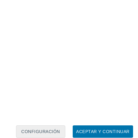
Calendario lunar
Lun
Mar
Mié
Jue
Vie
Sáb
Dom
8
9
10
11
12
13
14
15
16
17
18
19
20
21
CONFIGURACIÓN
ACEPTAR Y CONTINUAR