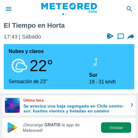
El Tiempo en Horta
privacidad
17:43
Sábado
...
o de
eteored.cl)
borado por
Nubes y claros
es para
22°
ue la
 que se
e calidad.
Sur
eder a este
Sensación de 23°
19
31 km/h
ediante las
opciones:
Última hora
ookies y
Se avecina una baja segregada en Chile centro-
e forma
sur: fuertes vientos y heladas en camino
d digital
¡Descarga
GRATIS
la app de
Instalar
ada, basada
Meteored!
mación