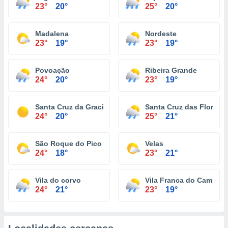
23°
20°
25°
20°
Madalena
Nordeste
23°
19°
23°
19°
Povoação
Ribeira Grande
24°
20°
23°
19°
Santa Cruz da Graciosa
Santa Cruz das Flores
24°
20°
25°
21°
São Roque do Pico
Velas
24°
18°
23°
21°
Vila do corvo
Vila Franca do Campo
24°
21°
23°
19°