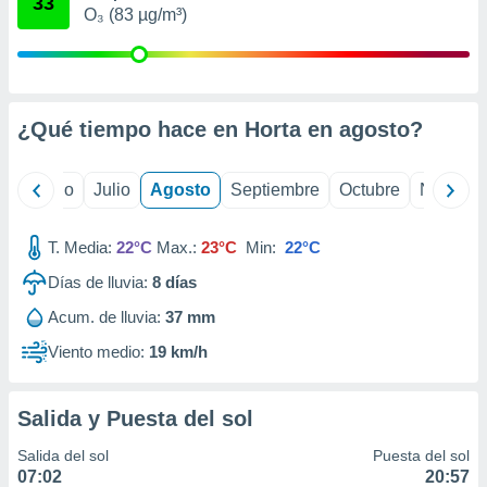
33
 seleccionar
O₃ (83 µg/m³)
o.
calización
precisa e
ión mediante
¿Qué tiempo hace en Horta en
agosto
?
, publicidad
dos,
yo
Junio
Julio
Agosto
Septiembre
Octubre
Noviemb
 publicidad
,
ón de
T. Media:
22°C
Max.:
23°C
Min:
22°C
 desarrollo
Días de lluvia:
8
días
s.
Acum. de lluvia:
37 mm
tros 1199
ios
Viento medio:
19 km/h
Salida y Puesta del sol
Salida del sol
Puesta del sol
07:02
20:57