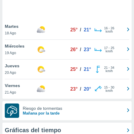
 botón
.
nto,
Martes
16
-
26
25°
/
21°
km/h
18 Ago
cios
kies,
Miércoles
ores únicos
17
-
25
26°
/
23°
km/h
19 Ago
as similares
nar,
rocesar
Jueves
21
-
34
25°
/
21°
onales como
km/h
20 Ago
 este sitio
recciones IP
Viernes
ficadores de
15
-
30
23°
/
20°
km/h
21 Ago
 posible
s
 traten tus
Riesgo de tormentas
nales en
Mañana por la tarde
 interés
go a lo que
nerte. Para
Gráficas del tiempo
retirar su