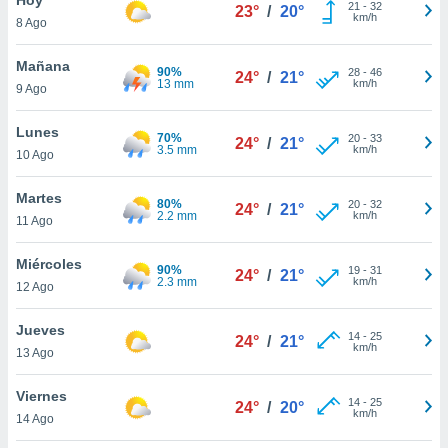
21
-
32
23°
/
20°
km/h
8 Ago
do en
 mismo.
sultar más
Mañana
90%
28
-
46
24°
/
21°
 en nuestra
13 mm
km/h
9 Ago
 Cookies
y
ualquier
Lunes
70%
20
-
33
24°
/
21°
3.5 mm
km/h
10 Ago
ento
 botón
ación de
Martes
80%
20
-
32
24°
/
21°
kies
2.2 mm
km/h
11 Ago
 disponible
e nuestra
Miércoles
90%
19
-
31
.
24°
/
21°
2.3 mm
km/h
12 Ago
IVAMENTE,
Jueves
14
-
25
24°
/
21°
km/h
13 Ago
as
 a cookies
Viernes
14
-
25
24°
/
20°
km/h
 no aceptar
14 Ago
ón de