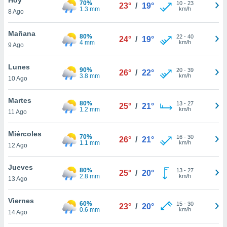
70%
10
-
23
23°
/
19°
1.3 mm
km/h
8 Ago
do en
 mismo.
sultar más
Mañana
80%
22
-
40
24°
/
19°
 en nuestra
4 mm
km/h
9 Ago
 Cookies
y
ualquier
Lunes
90%
20
-
39
26°
/
22°
3.8 mm
km/h
10 Ago
ento
 botón
ación de
Martes
80%
13
-
27
25°
/
21°
kies
1.2 mm
km/h
11 Ago
 disponible
e nuestra
Miércoles
70%
16
-
30
.
26°
/
21°
1.1 mm
km/h
12 Ago
IVAMENTE,
Jueves
80%
13
-
27
25°
/
20°
2.8 mm
km/h
13 Ago
as
 a cookies
Viernes
60%
15
-
30
23°
/
20°
0.6 mm
km/h
 no aceptar
14 Ago
ón de