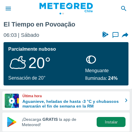
El Tiempo en Povoação
privacidad
06:03
Sábado
...
o de
eteored.cl)
borado por
Parcialmente nuboso
es para
20°
ue la
 que se
e calidad.
Menguante
eder a este
Sensación de 20°
Iluminada:
24%
ediante las
opciones:
Última hora
ookies y
Aguanieve, heladas de hasta -3 °C y chubascos
e forma
marcarán el fin de semana en la RM
d digital
¡Descarga
GRATIS
la app de
Instalar
ada, basada
Meteored!
mación