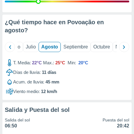
 seleccionar
o.
calización
precisa e
¿Qué tiempo hace en Povoação en
ión mediante
agosto
?
, publicidad
yo
Junio
Julio
Agosto
Septiembre
Octubre
Noviemb
dos,
 publicidad
,
T. Media:
22°C
Max.:
25°C
Min:
20°C
ón de
Días de lluvia:
11
días
 desarrollo
s.
Acum. de lluvia:
45 mm
tros 1199
Viento medio:
12 km/h
ios
Salida y Puesta del sol
Salida del sol
Puesta del sol
06:50
20:42