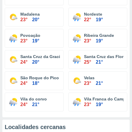
Madalena
Nordeste
23°
20°
22°
19°
Povoação
Ribeira Grande
23°
19°
23°
19°
Santa Cruz da Graciosa
Santa Cruz das Flores
24°
20°
25°
21°
São Roque do Pico
Velas
24°
18°
23°
21°
Vila do corvo
Vila Franca do Campo
24°
21°
23°
19°
Localidades cercanas