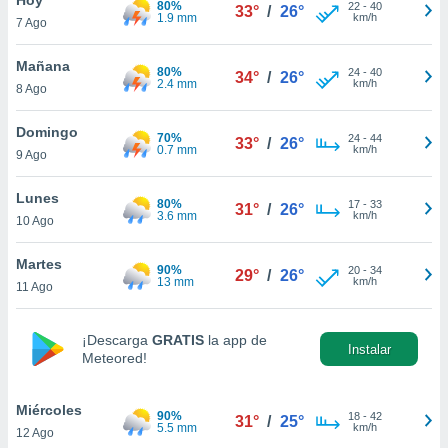
80%
22
-
40
33°
/
26°
1.9 mm
km/h
7 Ago
do en
 mismo.
sultar más
Mañana
80%
24
-
40
34°
/
26°
 en nuestra
2.4 mm
km/h
8 Ago
 Cookies
y
ualquier
Domingo
70%
24
-
44
33°
/
26°
0.7 mm
km/h
9 Ago
ento
 botón
ación de
Lunes
80%
17
-
33
31°
/
26°
kies
3.6 mm
km/h
10 Ago
 disponible
e nuestra
Martes
90%
20
-
34
.
29°
/
26°
13 mm
km/h
11 Ago
IVAMENTE,
¡Descarga
GRATIS
la app de
Instalar
Meteored!
as
 a cookies
Miércoles
 no aceptar
90%
18
-
42
31°
/
25°
5.5 mm
km/h
12 Ago
ón de