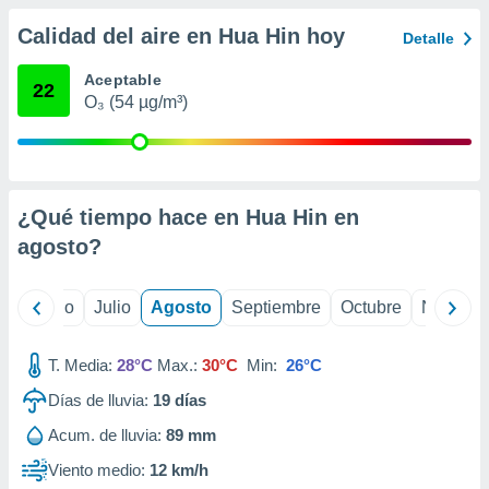
 seleccionar
o.
Calidad del aire en Hua Hin hoy
Detalle
calización
precisa e
Aceptable
22
ión mediante
O₃ (54 µg/m³)
, publicidad
dos,
 publicidad
¿Qué tiempo hace en Hua Hin en
,
ón de
agosto
?
 desarrollo
s.
yo
Junio
Julio
Agosto
Septiembre
Octubre
Noviemb
tros 1199
ios
T. Media:
28°C
Max.:
30°C
Min:
26°C
Días de lluvia:
19
días
Acum. de lluvia:
89 mm
Viento medio:
12 km/h