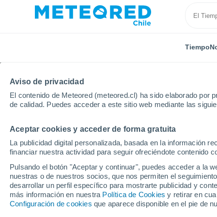
Tiempo
No
Aviso de privacidad
El contenido de Meteored (meteored.cl) ha sido elaborado por pr
de calidad. Puedes acceder a este sitio web mediante las sigui
Aceptar cookies y acceder de forma gratuita
Inicio
Tailandia
Rayong
La publicidad digital personalizada, basada en la información r
financiar nuestra actividad para seguir ofreciéndote contenido c
El Tiempo en Rayong
Pulsando el botón "Aceptar y continuar", puedes acceder a la w
nuestras o de nuestros socios, que nos permiten el seguimiento
00:57
Viernes
desarrollar un perfil específico para mostrarte publicidad y co
más información en nuestra
Política de Cookies
y retirar en cu
Configuración de cookies
que aparece disponible en el pie de n
Lluvia débil