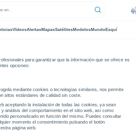
ticias
Vídeos
Alertas
Mapas
Satélites
Modelos
Mundo
Esquí
ofesionales para garantizar que la información que se ofrece es
entes opciones:
ecogida mediante cookies o tecnologías similares, nos permite
on altos estándares de calidad sin coste.
eb aceptando la instalación de todas las cookies, ya sean
 y análisis del comportamiento en el sitio web, así como
...
ntenido personalizado en función del mismo. Puedes consultar
alquier momento el consentimiento pulsando el botón
Por hora
uestra página web.
Lluvias débiles en las próximas
horas