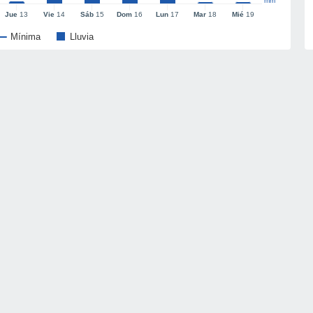
mm
Jue
13
Vie
14
Sáb
15
Dom
16
Lun
17
Mar
18
Mié
19
Mínima
Lluvia