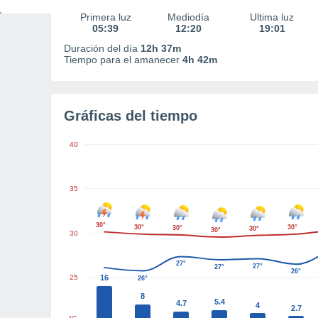
Primera luz
Mediodía
Última luz
05:39
12:20
19:01
Duración del día
12h 37m
Tiempo para el amanecer
4h 42m
Gráficas del tiempo
40
35
30°
30°
30°
30°
30°
30°
30
27°
27°
27°
26°
25
16
26°
8
5.4
4.7
4
2.7