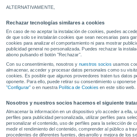
27°
ALTERNATIVAMENTE,
Rechazar tecnologías similares a cookies
70%
En caso de no aceptar la instalación de cookies, puedes accede
Sensación de 32°
0.3 mm
de que solo se instalarán cookies que sean necesarias para garan
cookies para analizar el comportamiento ni para mostrar publici
publicidad general no personalizada. Puedes rechazar la instala
abono pulsando el botón "Rechazar".
Última hora
La nieve sorprenderá al valle de Chile centro-
Con su consentimiento, nosotros y
nuestros socios
usamos cooki
este fin de semana
almacenar, acceder y procesar datos personales como su visita e
cookies. Es posible que algunos proveedores traten tus datos pe
Tiempo 1 - 7 días
Actualidad
Mapa de lluvia
Satél
oponerte. Para ello, puede retirar su consentimiento u oponerse
"Configurar"
o en nuestra
Política de Cookies
en este sitio web.
Nosotros y nuestros socios hacemos el siguiente trata
Mañana
Domingo
Hoy
Almacenar la información en un dispositivo y/o acceder a ella, 
8 Ago
9 Ago
7 Ago
perfiles para publicidad personalizada, utilizar perfiles para sele
personalizar el contenido, uso de perfiles para la selección de c
medir el rendimiento del contenido, comprender al público a tra
procedentes de diferentes fuentes, desarrollo y mejora de los se
80%
90%
90%