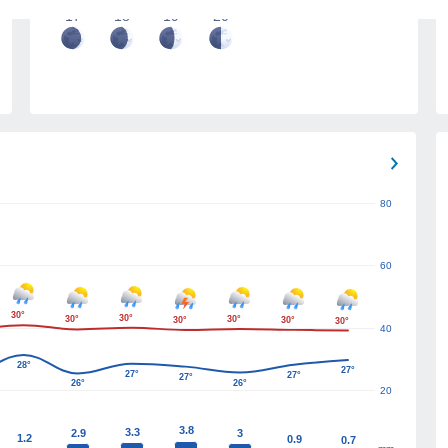
17
18
19
20
80
60
30°
30°
30°
30°
30°
30°
30°
40
28°
27°
27°
27°
27°
26°
26°
20
3.8
3.3
2.9
3
1.2
0.9
0.7