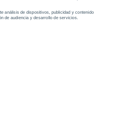
5.4 mm
4 mm
2.7 mm
1.2 mm
30°
/
27°
30°
/
27°
30°
/
26°
30°
/
28°
e análisis de dispositivos, publicidad y contenido
n de audiencia y desarrollo de servicios.
-
46
km/h
29
-
53
km/h
25
-
52
km/h
23
-
49
km/h
osto
Suroeste
0 Bajo
17
-
26 km/h
FPS:
no
Suroeste
0 Bajo
20
-
33 km/h
FPS:
no
Suroeste
0 Bajo
23
-
39 km/h
FPS:
no
Suroeste
0 Bajo
20
-
38 km/h
FPS:
no