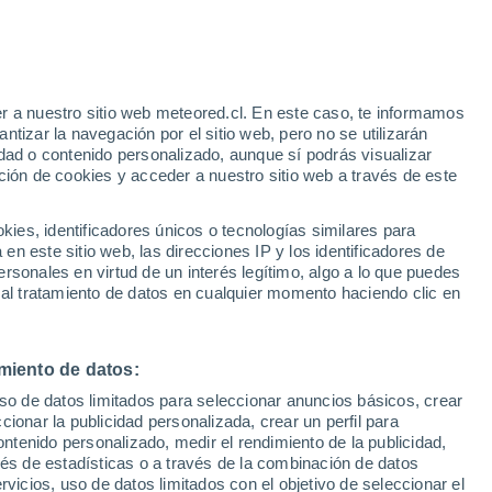
r a nuestro sitio web meteored.cl. En este caso, te informamos
tizar la navegación por el sitio web, pero no se utilizarán
dad o contenido personalizado, aunque sí podrás visualizar
ción de cookies y acceder a nuestro sitio web a través de este
sur
es, identificadores únicos o tecnologías similares para
n este sitio web, las direcciones IP y los identificadores de
rsonales en virtud de un interés legítimo, algo a lo que puedes
ites
Modelos
 al tratamiento de datos en cualquier momento haciendo clic en
miento de datos:
Lunes
Martes
Miércoles
Jueves
uso de datos limitados para seleccionar anuncios básicos, crear
10 Ago
11 Ago
12 Ago
13 Ago
ccionar la publicidad personalizada, crear un perfil para
ontenido personalizado, medir el rendimiento de la publicidad,
vés de estadísticas o a través de la combinación de datos
rvicios, uso de datos limitados con el objetivo de seleccionar el
90%
90%
80%
70%