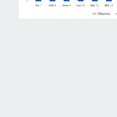
°C
Vie
7
Sáb
8
Dom
9
Lun
10
Mar
11
Mié
12
Máxima