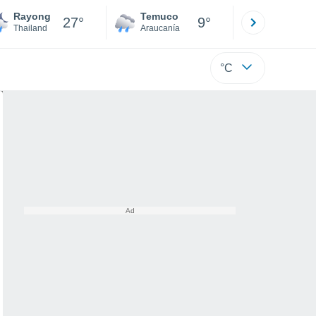
Rayong
Temuco
Osorno
27°
9°
Thailand
Araucanía
Los Lagos
°C