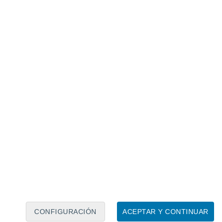
Calendario lunar
Lun
Mar
Mié
Jue
Vie
Sáb
Dom
7
8
9
10
11
12
13
14
15
16
CONFIGURACIÓN
ACEPTAR Y CONTINUAR