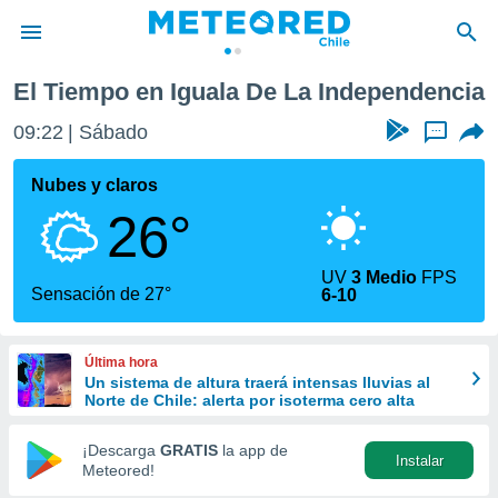
ncia
El Tiempo en Iguala De La Independencia
privacidad
09:22
Sábado
...
o de
eteored.cl)
borado por
Nubes y claros
es para
26°
ue la
 que se
e calidad.
UV
3 Medio
FPS
eder a este
Sensación de 27°
6-10
ediante las
opciones:
Última hora
ookies y
Un sistema de altura traerá intensas lluvias al
e forma
Norte de Chile: alerta por isoterma cero alta
d digital
¡Descarga
GRATIS
la app de
Instalar
ada, basada
Meteored!
mación