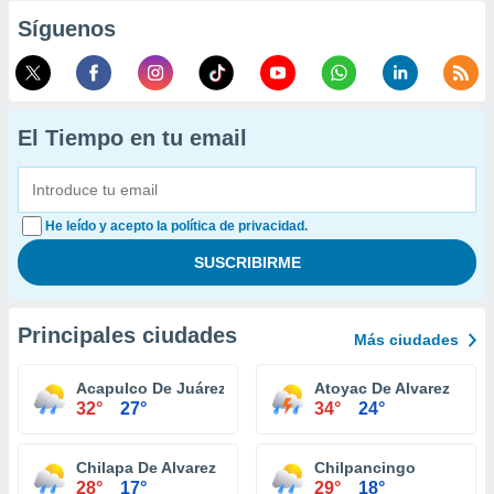
Síguenos
El Tiempo en tu email
He leído y acepto la política de privacidad.
Principales ciudades
Más ciudades
Acapulco De Juárez
Atoyac De Alvarez
32°
27°
34°
24°
Chilapa De Alvarez
Chilpancingo
28°
17°
29°
18°