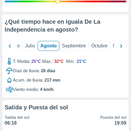
 seleccionar
o.
calización
precisa e
¿Qué tiempo hace en Iguala De La
ión mediante
Independencia en
agosto
?
, publicidad
yo
Junio
Julio
Agosto
Septiembre
Octubre
Noviemb
dos,
 publicidad
,
T. Media:
25°C
Max.:
32°C
Min:
21°C
ón de
Días de lluvia:
26
días
 desarrollo
s.
Acum. de lluvia:
217 mm
tros 1199
Viento medio:
4 km/h
ios
Salida y Puesta del sol
Salida del sol
Puesta del sol
06:18
19:09