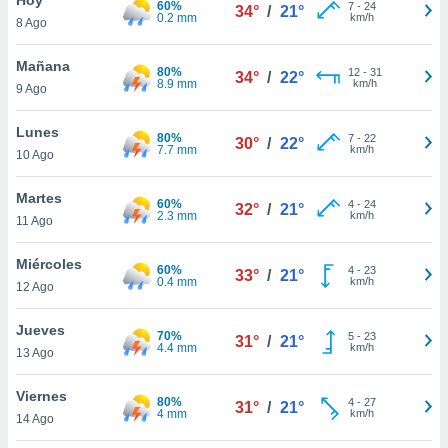
60%
7
-
24
34°
/
21°
0.2 mm
km/h
8 Ago
do en
 mismo.
sultar más
Mañana
80%
12
-
31
34°
/
22°
 en nuestra
8.9 mm
km/h
9 Ago
 Cookies
y
ualquier
Lunes
80%
7
-
22
30°
/
22°
7.7 mm
km/h
10 Ago
ento
 botón
ación de
Martes
60%
4
-
24
32°
/
21°
kies
2.3 mm
km/h
11 Ago
 disponible
e nuestra
Miércoles
60%
4
-
23
.
33°
/
21°
0.4 mm
km/h
12 Ago
IVAMENTE,
Jueves
70%
5
-
23
31°
/
21°
4.4 mm
km/h
13 Ago
as
 a cookies
Viernes
80%
4
-
27
31°
/
21°
4 mm
km/h
 no aceptar
14 Ago
ón de