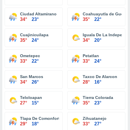
Ciudad Altamirano
Coahuayutla de Guerre
34°
23°
35°
22°
Cuajinicuilapa
Iguala De La Independe
35°
24°
34°
20°
Ometepec
Petatlan
33°
22°
33°
24°
San Marcos
Taxco De Alarcon
34°
26°
28°
16°
Teloloapan
Tierra Colorada
27°
15°
35°
23°
Tlapa De Comonfort
Zihuatanejo
29°
18°
33°
27°