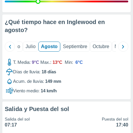
 seleccionar
o.
calización
precisa e
¿Qué tiempo hace en Inglewood en
ión mediante
agosto
?
, publicidad
yo
Junio
Julio
Agosto
Septiembre
Octubre
Noviemb
dos,
 publicidad
,
T. Media:
9°C
Max.:
13°C
Min:
6°C
ón de
Días de lluvia:
18
días
 desarrollo
s.
Acum. de lluvia:
149 mm
tros 1199
Viento medio:
14 km/h
ios
Salida y Puesta del sol
Salida del sol
Puesta del sol
07:17
17:40