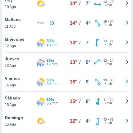
13
-
25
14°
/
7°
km/h
10 Ago
do en
 mismo.
sultar más
Mañana
18
-
34
14°
/
4°
 en nuestra
km/h
11 Ago
 Cookies
y
ualquier
Miércoles
80%
13
-
27
14°
/
7°
3.7 mm
km/h
12 Ago
ento
 botón
ación de
Jueves
90%
12
-
24
13°
/
9°
kies
17 mm
km/h
13 Ago
 disponible
e nuestra
Viernes
60%
20
-
36
.
16°
/
9°
0.5 mm
km/h
14 Ago
IVAMENTE,
Sábado
60%
41
-
72
15°
/
8°
0.2 mm
km/h
15 Ago
as
 a cookies
Domingo
35
-
61
12°
/
4°
km/h
 no aceptar
16 Ago
ón de