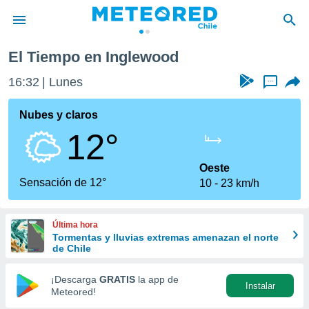
El Tiempo en Inglewood
privacidad
16:32
Lunes
...
o de
eteored.cl)
borado por
Nubes y claros
es para
12°
ue la
 que se
e calidad.
Oeste
eder a este
Sensación de 12°
10
23 km/h
ediante las
opciones:
Última hora
ookies y
Tormentas y lluvias extremas amenazan el norte
e forma
de Chile
d digital
¡Descarga
GRATIS
la app de
Instalar
ada, basada
Meteored!
mación