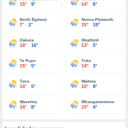
15°
9°
14°
6°
North Egmont
Nueva Plymouth
7°
2°
15°
10°
Oakura
Stratford
14°
10°
13°
5°
Te Popo
Toko
15°
5°
14°
3°
Tuna
Waitara
14°
5°
15°
9°
Waverley
Whangamomona
14°
8°
15°
4°