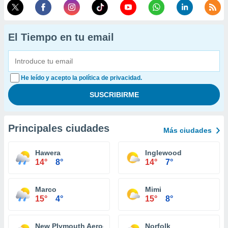
El Tiempo en tu email
He leído y acepto la política de privacidad.
Principales ciudades
Más ciudades
Hawera
Inglewood
14°
8°
14°
7°
Marco
Mimi
15°
4°
15°
8°
New Plymouth Aerodrome
Norfolk