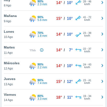
90%
28
-
46
14°
/
10°
2.3 mm
km/h
8 Ago
do en
 mismo.
sultar más
Mañana
90%
41
-
72
15°
/
10°
 en nuestra
5.6 mm
km/h
9 Ago
 Cookies
y
ualquier
Lunes
70%
23
-
39
14°
/
10°
1.8 mm
km/h
10 Ago
ento
 botón
ación de
Martes
22
-
37
14°
/
7°
kies
km/h
11 Ago
 disponible
e nuestra
Miércoles
90%
24
-
43
.
14°
/
10°
2.2 mm
km/h
12 Ago
IVAMENTE,
Jueves
90%
23
-
41
15°
/
12°
7.4 mm
km/h
13 Ago
as
 a cookies
Viernes
80%
19
-
34
18°
/
11°
3.3 mm
km/h
 no aceptar
14 Ago
ón de