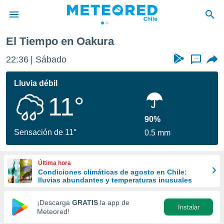
El Tiempo en Oakura
privacidad
22:36
Sábado
...
o de
eteored.cl)
borado por
Lluvia débil
es para
11°
ue la
 que se
e calidad.
90%
eder a este
Sensación de 11°
0.5 mm
ediante las
opciones:
Última hora
ookies y
Condiciones climáticas de agosto en Chile:
e forma
lluvias abundantes y temperaturas inusuales
d digital
¡Descarga
GRATIS
la app de
Instalar
ada, basada
Meteored!
mación