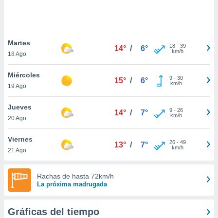
 botón
.
nto,
Martes
18
-
39
14°
/
6°
km/h
18 Ago
cios
kies,
Miércoles
ores únicos
9
-
30
15°
/
6°
km/h
19 Ago
as similares
nar,
rocesar
Jueves
9
-
26
14°
/
7°
onales como
km/h
20 Ago
 este sitio
recciones IP
Viernes
ficadores de
26
-
49
13°
/
7°
km/h
21 Ago
 posible
s
 traten tus
Rachas de hasta 72km/h
nales en
La próxima madrugada
 interés
go a lo que
nerte. Para
Gráficas del tiempo
retirar su