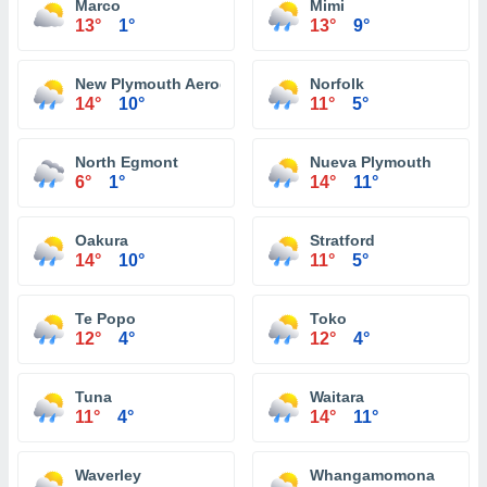
Marco
Mimi
13°
1°
13°
9°
New Plymouth Aerodrome
Norfolk
14°
10°
11°
5°
North Egmont
Nueva Plymouth
6°
1°
14°
11°
Oakura
Stratford
14°
10°
11°
5°
Te Popo
Toko
12°
4°
12°
4°
Tuna
Waitara
11°
4°
14°
11°
Waverley
Whangamomona