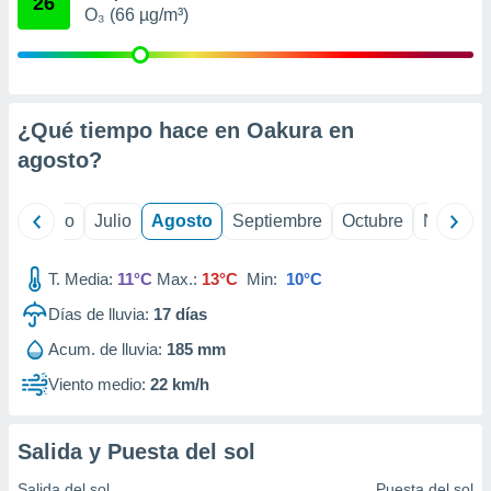
26
 seleccionar
O₃ (66 µg/m³)
o.
calización
precisa e
ión mediante
¿Qué tiempo hace en Oakura en
, publicidad
agosto
?
dos,
 publicidad
yo
Junio
Julio
Agosto
Septiembre
Octubre
Noviemb
,
ón de
 desarrollo
T. Media:
11°C
Max.:
13°C
Min:
10°C
s.
Días de lluvia:
17
días
tros 1199
ios
Acum. de lluvia:
185 mm
Viento medio:
22 km/h
Salida y Puesta del sol
Salida del sol
Puesta del sol