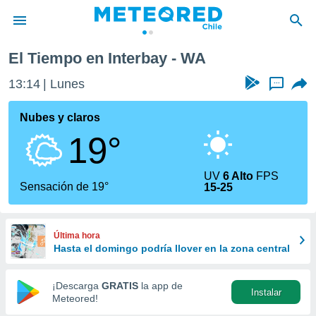
El Tiempo en Interbay - WA
privacidad
13:14
Lunes
...
o de
eteored.cl)
borado por
Nubes y claros
es para
19°
ue la
 que se
e calidad.
UV
6 Alto
FPS
eder a este
Sensación de 19°
15-25
ediante las
opciones:
ookies y
Última hora
e forma
Hasta el domingo podría llover en la zona central
d digital
¡Descarga
GRATIS
la app de
Instalar
ada, basada
Meteored!
mación