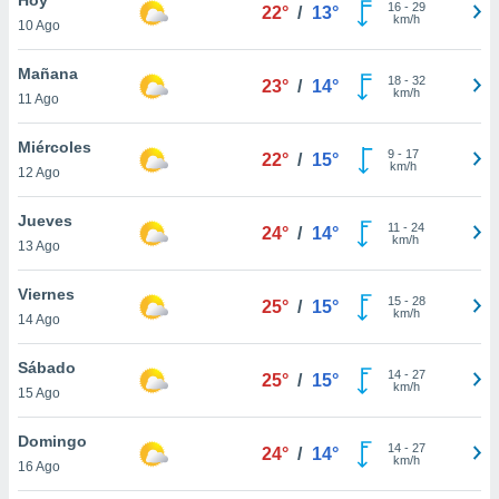
16
-
29
22°
/
13°
km/h
10 Ago
do en
 mismo.
sultar más
Mañana
18
-
32
23°
/
14°
 en nuestra
km/h
11 Ago
 Cookies
y
ualquier
Miércoles
9
-
17
22°
/
15°
km/h
12 Ago
ento
 botón
ación de
Jueves
11
-
24
24°
/
14°
kies
km/h
13 Ago
 disponible
e nuestra
Viernes
15
-
28
.
25°
/
15°
km/h
14 Ago
IVAMENTE,
Sábado
14
-
27
25°
/
15°
km/h
15 Ago
as
 a cookies
Domingo
14
-
27
24°
/
14°
km/h
 no aceptar
16 Ago
ón de