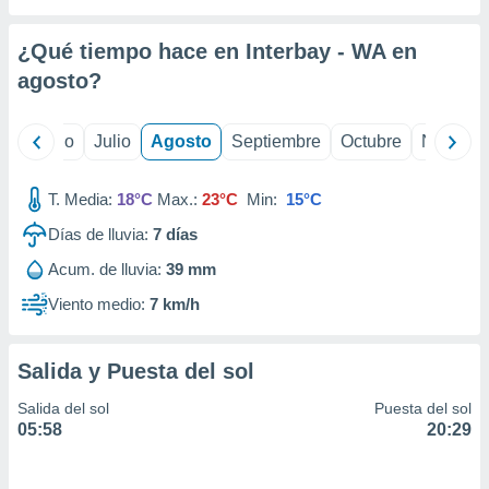
 seleccionar
o.
¿Qué tiempo hace en Interbay - WA en
calización
precisa e
agosto
?
ión mediante
, publicidad
yo
Junio
Julio
Agosto
Septiembre
Octubre
Noviemb
dos,
T. Media:
18°C
Max.:
23°C
Min:
15°C
 publicidad
,
Días de lluvia:
7
días
ón de
 desarrollo
Acum. de lluvia:
39 mm
s.
Viento medio:
7 km/h
tros 1199
ios
Salida y Puesta del sol
Salida del sol
Puesta del sol
05:58
20:29