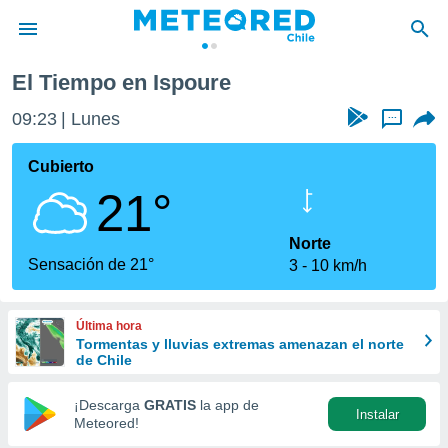
ure
El Tiempo en Ispoure
privacidad
09:23
Lunes
...
o de
eteored.cl)
borado por
Cubierto
es para
21°
ue la
 que se
e calidad.
Norte
eder a este
Sensación de 21°
3
10 km/h
ediante las
opciones:
Última hora
ookies y
Tormentas y lluvias extremas amenazan el norte
e forma
de Chile
d digital
¡Descarga
GRATIS
la app de
Instalar
ada, basada
Meteored!
mación