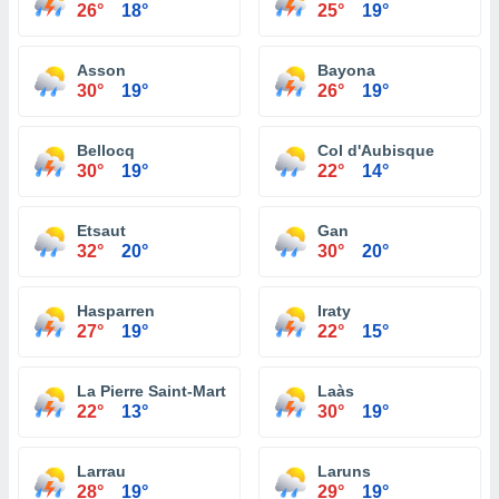
26°
18°
25°
19°
Asson
Bayona
30°
19°
26°
19°
Bellocq
Col d'Aubisque
30°
19°
22°
14°
Etsaut
Gan
32°
20°
30°
20°
Hasparren
Iraty
27°
19°
22°
15°
La Pierre Saint-Martin
Laàs
22°
13°
30°
19°
Larrau
Laruns
28°
19°
29°
19°