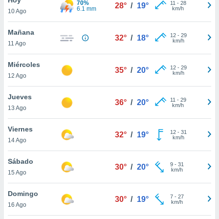
70%
11
-
28
28°
/
19°
6.1 mm
km/h
10 Ago
do en
 mismo.
sultar más
Mañana
12
-
29
32°
/
18°
 en nuestra
km/h
11 Ago
 Cookies
y
ualquier
Miércoles
12
-
29
35°
/
20°
km/h
12 Ago
ento
 botón
ación de
Jueves
11
-
29
36°
/
20°
kies
km/h
13 Ago
 disponible
e nuestra
Viernes
12
-
31
.
32°
/
19°
km/h
14 Ago
IVAMENTE,
Sábado
9
-
31
30°
/
20°
km/h
15 Ago
as
 a cookies
Domingo
7
-
27
30°
/
19°
km/h
 no aceptar
16 Ago
ón de