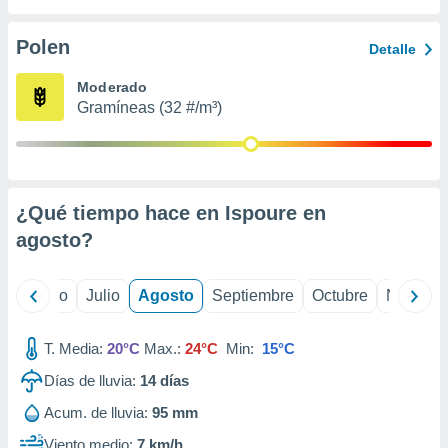
 seleccionar
o.
Polen
Detalle
calización
precisa e
Moderado
ión mediante
Gramíneas (32 #/m³)
, publicidad
dos,
 publicidad
,
¿Qué tiempo hace en Ispoure en
ón de
agosto
?
 desarrollo
s.
tros 1199
yo
Junio
Julio
Agosto
Septiembre
Octubre
Noviemb
ios
T. Media:
20°C
Max.:
24°C
Min:
15°C
Días de lluvia:
14
días
Acum. de lluvia:
95 mm
Viento medio:
7 km/h