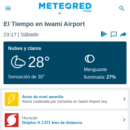
El Tiempo en Iwami Airport
privacidad
23:17
Sábado
...
o de
eteored.cl)
borado por
Nubes y claros
es para
28°
ue la
 que se
e calidad.
Menguante
eder a este
Sensación de 30°
Iluminada:
27%
ediante las
opciones:
ookies y
Aviso de nivel amarillo
Alerta moderada por tormenta en Iwami Airport hoy
e forma
d digital
Huracán
ada, basada
Dolphin A 1.071 kms de distancia
mación