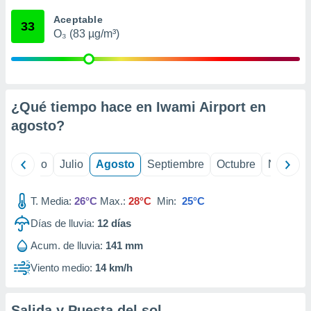
 seleccionar
o.
Aceptable
33
O₃ (83 µg/m³)
calización
precisa e
ión mediante
, publicidad
¿Qué tiempo hace en Iwami Airport en
dos,
agosto
?
 publicidad
,
ón de
yo
Junio
Julio
Agosto
Septiembre
Octubre
Noviemb
 desarrollo
s.
T. Media:
26°C
Max.:
28°C
Min:
25°C
tros 1199
ios
Días de lluvia:
12
días
Acum. de lluvia:
141 mm
Viento medio:
14 km/h
Salida y Puesta del sol