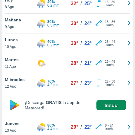
40%
15
-
30
32°
/
25°
0.2 mm
km/h
8 Ago
do en
 mismo.
sultar más
Mañana
30%
18
-
36
30°
/
24°
 en nuestra
0.3 mm
km/h
9 Ago
 Cookies
y
ualquier
Lunes
40%
25
-
44
30°
/
22°
0.2 mm
km/h
10 Ago
ento
 botón
ación de
Martes
26
-
48
28°
/
21°
kies
km/h
11 Ago
 disponible
e nuestra
Miércoles
70%
22
-
38
.
27°
/
23°
4.2 mm
km/h
12 Ago
IVAMENTE,
¡Descarga
GRATIS
la app de
Instalar
Meteored!
as
 a cookies
Jueves
 no aceptar
80%
8
-
24
29°
/
22°
4.4 mm
km/h
13 Ago
ón de