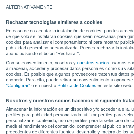
25°
ALTERNATIVAMENTE,
Rechazar tecnologías similares a cookies
Menguant
En caso de no aceptar la instalación de cookies, puedes accede
Iluminada
Sensación de 25°
de que solo se instalarán cookies que sean necesarias para garan
cookies para analizar el comportamiento ni para mostrar publici
publicidad general no personalizada. Puedes rechazar la instala
abono pulsando el botón "Rechazar".
Última hora
Aguanieve, heladas de hasta -3 °C y chubasc
Con su consentimiento, nosotros y
nuestros socios
usamos cooki
marcarán el fin de semana en la RM
almacenar, acceder y procesar datos personales como su visita e
cookies. Es posible que algunos proveedores traten tus datos pe
Tiempo 1 - 7 días
Actualidad
Mapa de lluvia
Satél
oponerte. Para ello, puede retirar su consentimiento u oponerse
"Configurar"
o en nuestra
Política de Cookies
en este sitio web.
Nosotros y nuestros socios hacemos el siguiente trata
Mañana
Lunes
Hoy
Almacenar la información en un dispositivo y/o acceder a ella, 
9 Ago
10 Ago
8 Ago
perfiles para publicidad personalizada, utilizar perfiles para sele
personalizar el contenido, uso de perfiles para la selección de c
medir el rendimiento del contenido, comprender al público a tra
procedentes de diferentes fuentes, desarrollo y mejora de los se
30%
80%
30%