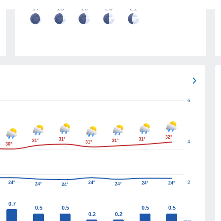
17
18
19
20
21
6
32°
31°
31°
31°
31°
4
31°
30°
2
24°
24°
24°
24°
24°
24°
24°
0.7
0.5
0.5
0.5
0.5
0.2
0.2