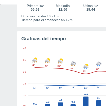
Primera luz
Mediodía
Última luz
05:56
12:50
19:44
Duración del día
13h 1m
Tiempo para el amanecer
5h 12m
Gráficas del tiempo
40
35
32°
32°
31°
30°
30°
29°
30
25
24°
24°
24°
24°
24°
24°
1.1
20
0.7
0.5
0.3
0.3
0.1