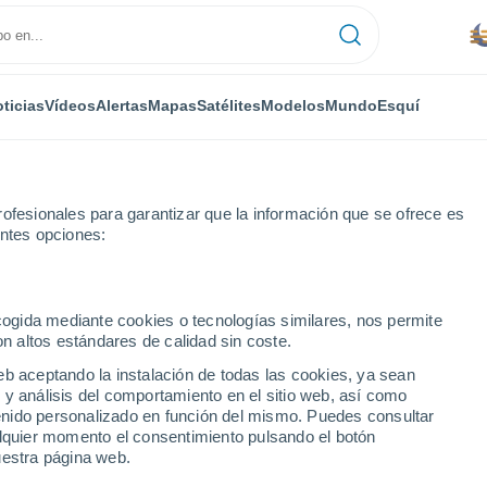
ticias
Vídeos
Alertas
Mapas
Satélites
Modelos
Mundo
Esquí
ofesionales para garantizar que la información que se ofrece es
entes opciones:
ecogida mediante cookies o tecnologías similares, nos permite
on altos estándares de calidad sin coste.
eb aceptando la instalación de todas las cookies, ya sean
 y análisis del comportamiento en el sitio web, así como
...
ntenido personalizado en función del mismo. Puedes consultar
alquier momento el consentimiento pulsando el botón
Por hora
uestra página web.
Se espera lluvia de barro en las
próximas horas