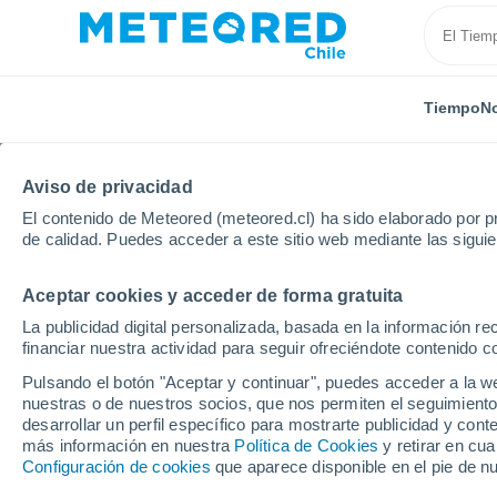
Tiempo
No
Aviso de privacidad
El contenido de Meteored (meteored.cl) ha sido elaborado por pr
de calidad. Puedes acceder a este sitio web mediante las sigui
Aceptar cookies y acceder de forma gratuita
Inicio
India
Guyarat
Jasdan
La publicidad digital personalizada, basada en la información r
financiar nuestra actividad para seguir ofreciéndote contenido c
El Tiempo en Jasdan
Pulsando el botón "Aceptar y continuar", puedes acceder a la w
nuestras o de nuestros socios, que nos permiten el seguimiento
00:44
Sábado
desarrollar un perfil específico para mostrarte publicidad y co
más información en nuestra
Política de Cookies
y retirar en cu
Configuración de cookies
que aparece disponible en el pie de n
Calima