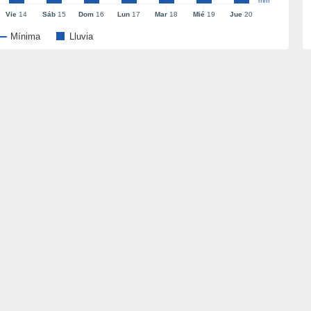
mm
Vie
14
Sáb
15
Dom
16
Lun
17
Mar
18
Mié
19
Jue
20
Mínima
Lluvia