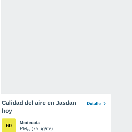
Calidad del aire en Jasdan
Detalle
hoy
Moderada
60
PM₁₀ (75 µg/m³)