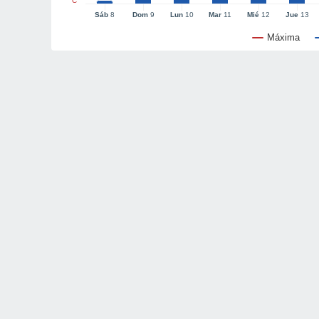
°C
Sáb
8
Dom
9
Lun
10
Mar
11
Mié
12
Jue
13
Máxima