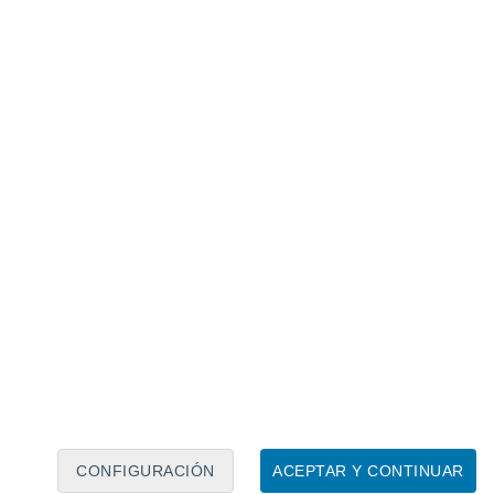
Calendario lunar
Lun
Mar
Mié
Jue
Vie
Sáb
Dom
8
9
10
11
12
13
14
15
16
CONFIGURACIÓN
ACEPTAR Y CONTINUAR