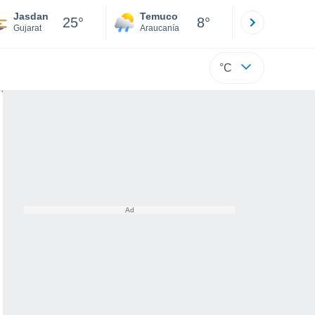
Jasdan
Temuco
Osorno
25°
8°
Gujarat
Araucanía
Los Lagos
°C