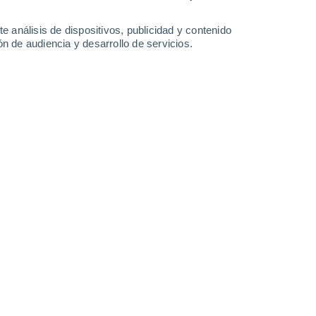
0.3 mm
1.1 mm
0.7 mm
0.7 mm
30°
/
24°
29°
/
24°
30°
/
24°
30°
/
24°
e análisis de dispositivos, publicidad y contenido
n de audiencia y desarrollo de servicios.
-
41
km/h
21
-
39
km/h
24
-
47
km/h
28
-
52
km/h
osto
Suroeste
0 Bajo
18
-
30 km/h
FPS:
no
Suroeste
0 Bajo
18
-
31 km/h
FPS:
no
Oeste
0 Bajo
17
-
30 km/h
FPS:
no
Oeste
0 Bajo
16
-
29 km/h
FPS:
no