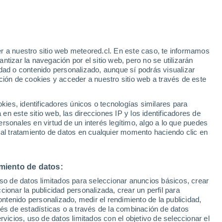
e
r a nuestro sitio web meteored.cl. En este caso, te informamos
:
26%
tizar la navegación por el sitio web, pero no se utilizarán
dad o contenido personalizado, aunque sí podrás visualizar
ción de cookies y acceder a nuestro sitio web a través de este
os
es, identificadores únicos o tecnologías similares para
n este sitio web, las direcciones IP y los identificadores de
rsonales en virtud de un interés legítimo, algo a lo que puedes
ites
Modelos
 al tratamiento de datos en cualquier momento haciendo clic en
miento de datos:
Martes
Miércoles
Jueves
Viernes
uso de datos limitados para seleccionar anuncios básicos, crear
11 Ago
12 Ago
13 Ago
14 Ago
ccionar la publicidad personalizada, crear un perfil para
ontenido personalizado, medir el rendimiento de la publicidad,
vés de estadísticas o a través de la combinación de datos
rvicios, uso de datos limitados con el objetivo de seleccionar el
70%
80%
90%
90%