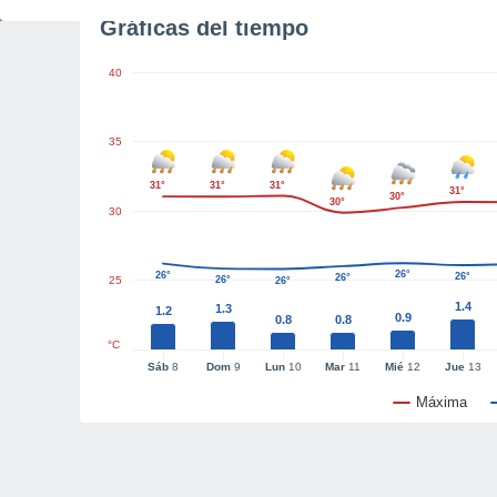
Gráficas del tiempo
40
35
31°
31°
31°
31°
30°
30°
30
26°
26°
26°
26°
25
26°
26°
1.4
1.3
1.2
0.9
0.8
0.8
°C
Sáb
8
Dom
9
Lun
10
Mar
11
Mié
12
Jue
13
Máxima