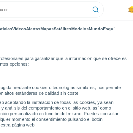
ticias
Vídeos
Alertas
Mapas
Satélites
Modelos
Mundo
Esquí
ofesionales para garantizar que la información que se ofrece es
entes opciones:
ecogida mediante cookies o tecnologías similares, nos permite
on altos estándares de calidad sin coste.
eb aceptando la instalación de todas las cookies, ya sean
 y análisis del comportamiento en el sitio web, así como
...
ntenido personalizado en función del mismo. Puedes consultar
alquier momento el consentimiento pulsando el botón
Por hora
uestra página web.
Se espera calima en las
próximas horas