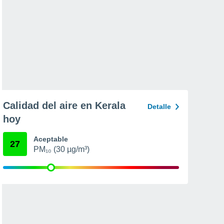
Calidad del aire en Kerala
Detalle
hoy
Aceptable
27
PM₁₀ (30 µg/m³)