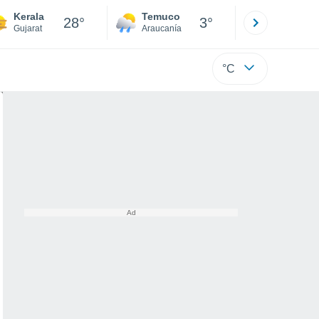
Kerala
Temuco
Osorno
28°
3°
Gujarat
Araucanía
Los Lagos
°C