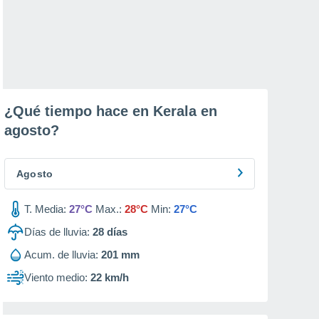
¿Qué tiempo hace en Kerala en
agosto
?
Agosto
T. Media:
27°C
Max.:
28°C
Min:
27°C
Días de lluvia:
28
días
Acum. de lluvia:
201 mm
Viento medio:
22 km/h