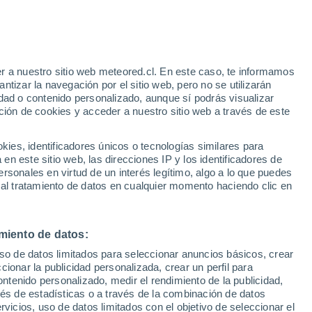
r a nuestro sitio web meteored.cl. En este caso, te informamos
/h
tizar la navegación por el sitio web, pero no se utilizarán
dad o contenido personalizado, aunque sí podrás visualizar
ción de cookies y acceder a nuestro sitio web a través de este
es, identificadores únicos o tecnologías similares para
n este sitio web, las direcciones IP y los identificadores de
rsonales en virtud de un interés legítimo, algo a lo que puedes
ites
Modelos
 al tratamiento de datos en cualquier momento haciendo clic en
miento de datos:
Martes
Miércoles
Jueves
Viernes
uso de datos limitados para seleccionar anuncios básicos, crear
11 Ago
12 Ago
13 Ago
14 Ago
ccionar la publicidad personalizada, crear un perfil para
ontenido personalizado, medir el rendimiento de la publicidad,
vés de estadísticas o a través de la combinación de datos
rvicios, uso de datos limitados con el objetivo de seleccionar el
90%
90%
90%
90%