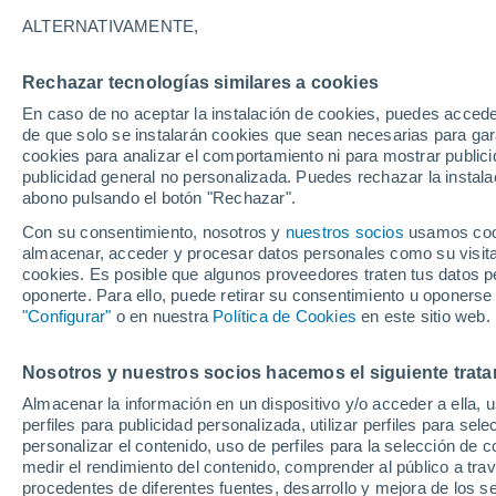
28°
ALTERNATIVAMENTE,
Rechazar tecnologías similares a cookies
Oeste
En caso de no aceptar la instalación de cookies, puedes accede
Sensación de 32°
20
-
39 km
de que solo se instalarán cookies que sean necesarias para garan
cookies para analizar el comportamiento ni para mostrar publici
publicidad general no personalizada. Puedes rechazar la instala
abono pulsando el botón "Rechazar".
Última hora
Un sistema de altura traerá intensas lluvias al
Con su consentimiento, nosotros y
nuestros socios
usamos cooki
Norte de Chile: alerta por isoterma cero alta
almacenar, acceder y procesar datos personales como su visita e
cookies. Es posible que algunos proveedores traten tus datos pe
Tiempo 1 - 7 días
Actualidad
Mapa de lluvia
Satél
oponerte. Para ello, puede retirar su consentimiento u oponerse
"Configurar"
o en nuestra
Política de Cookies
en este sitio web.
Nosotros y nuestros socios hacemos el siguiente trata
Mañana
Lunes
Hoy
Almacenar la información en un dispositivo y/o acceder a ella, 
9 Ago
10 Ago
8 Ago
perfiles para publicidad personalizada, utilizar perfiles para sele
personalizar el contenido, uso de perfiles para la selección de c
medir el rendimiento del contenido, comprender al público a tra
procedentes de diferentes fuentes, desarrollo y mejora de los se
50%
50%
70%