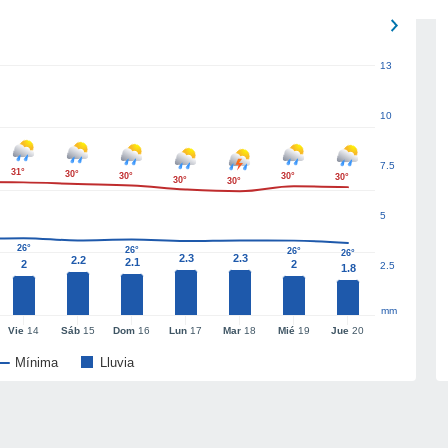
13
10
7.5
31°
30°
30°
30°
30°
30°
30°
5
26°
26°
26°
26°
2.3
2.3
2.2
2.1
2
2
2.5
1.8
mm
Vie
14
Sáb
15
Dom
16
Lun
17
Mar
18
Mié
19
Jue
20
Mínima
Lluvia