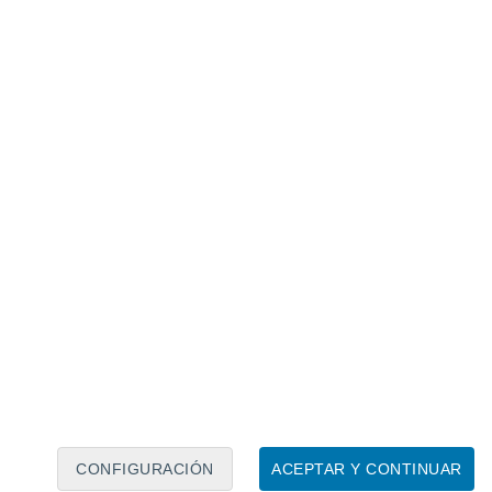
Calendario lunar
Lun
Mar
Mié
Jue
Vie
Sáb
Dom
8
9
10
11
12
13
14
15
16
17
18
19
20
21
CONFIGURACIÓN
ACEPTAR Y CONTINUAR