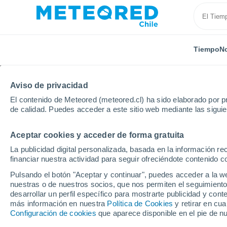
Tiempo
No
Aviso de privacidad
El contenido de Meteored (meteored.cl) ha sido elaborado por pr
de calidad. Puedes acceder a este sitio web mediante las sigui
Aceptar cookies y acceder de forma gratuita
Inicio
India
Guyarat
Kerala
La publicidad digital personalizada, basada en la información r
financiar nuestra actividad para seguir ofreciéndote contenido c
El Tiempo en Kerala
Pulsando el botón "Aceptar y continuar", puedes acceder a la w
nuestras o de nuestros socios, que nos permiten el seguimiento
18:17
Sábado
desarrollar un perfil específico para mostrarte publicidad y co
más información en nuestra
Política de Cookies
y retirar en cu
Configuración de cookies
que aparece disponible en el pie de n
Calima