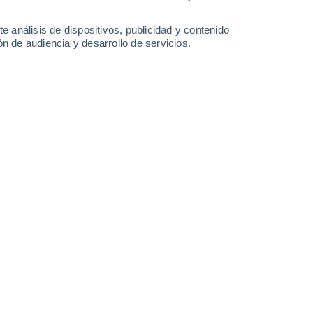
0.8 mm
0.9 mm
1.4 mm
2 mm
30°
/
26°
30°
/
26°
31°
/
26°
31°
/
26°
e análisis de dispositivos, publicidad y contenido
n de audiencia y desarrollo de servicios.
-
48
km/h
25
-
45
km/h
26
-
48
km/h
30
-
55
km/h
sto
Oeste
3 Medio
23
-
43 km/h
FPS:
6-10
Oeste
1 Bajo
22
-
41 km/h
FPS:
no
Oeste
0 Bajo
20
-
39 km/h
FPS:
no
Oeste
0 Bajo
18
-
35 km/h
FPS:
no