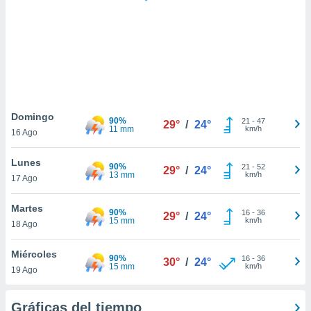
 botón
.
nto,
cios
kies,
ores únicos
Domingo
90%
21
-
47
as similares
29°
/
24°
11 mm
km/h
16 Ago
nar,
rocesar
Lunes
onales como
90%
21
-
52
29°
/
24°
13 mm
km/h
 este sitio
17 Ago
recciones IP
ficadores de
Martes
90%
16
-
36
29°
/
24°
 posible
15 mm
km/h
18 Ago
s
 traten tus
Miércoles
nales en
90%
16
-
36
30°
/
24°
15 mm
km/h
 interés
19 Ago
go a lo que
nerte. Para
Gráficas del tiempo
retirar su