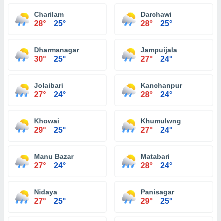
Charilam
Darchawi
28°
25°
28°
25°
Dharmanagar
Jampuijala
30°
25°
27°
24°
Jolaibari
Kanchanpur
27°
24°
28°
24°
Khowai
Khumulwng
29°
25°
27°
24°
Manu Bazar
Matabari
27°
24°
28°
24°
Nidaya
Panisagar
27°
25°
29°
25°