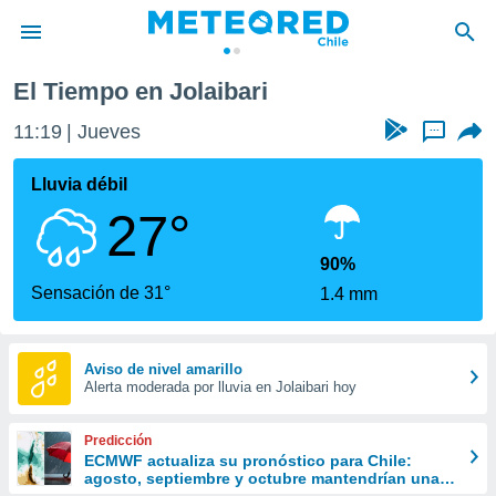
El Tiempo en Jolaibari
privacidad
11:19
Jueves
...
o de
eteored.cl)
borado por
Lluvia débil
es para
27°
ue la
 que se
e calidad.
90%
eder a este
Sensación de 31°
1.4 mm
ediante las
opciones:
ookies y
Aviso de nivel amarillo
Alerta moderada por lluvia en Jolaibari hoy
e forma
d digital
Predicción
ada, basada
ECMWF actualiza su pronóstico para Chile:
agosto, septiembre y octubre mantendrían una
mación