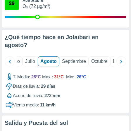
Aceptable
 seleccionar
29
o.
O₃ (72 µg/m³)
calización
precisa e
ión mediante
¿Qué tiempo hace en Jolaibari en
, publicidad
agosto
?
dos,
 publicidad
,
yo
Junio
Julio
Agosto
Septiembre
Octubre
Noviemb
ón de
 desarrollo
s.
T. Media:
28°C
Max.:
31°C
Min:
26°C
tros 1199
Días de lluvia:
29
días
ios
Acum. de lluvia:
272 mm
Viento medio:
11 km/h
Salida y Puesta del sol