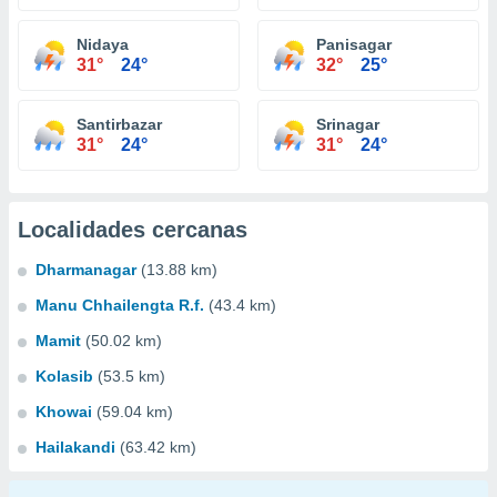
Nidaya
Panisagar
31°
24°
32°
25°
Santirbazar
Srinagar
31°
24°
31°
24°
Localidades cercanas
Dharmanagar
(13.88 km)
Manu Chhailengta R.f.
(43.4 km)
Mamit
(50.02 km)
Kolasib
(53.5 km)
Khowai
(59.04 km)
Hailakandi
(63.42 km)