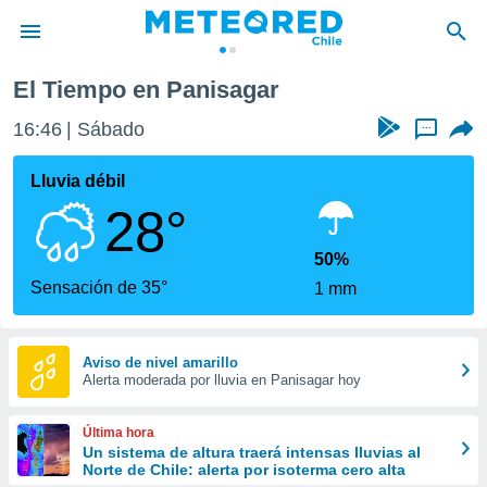
El Tiempo en Panisagar
privacidad
16:46
Sábado
...
o de
eteored.cl)
borado por
Lluvia débil
es para
28°
ue la
 que se
e calidad.
50%
eder a este
Sensación de 35°
1 mm
ediante las
opciones:
ookies y
Aviso de nivel amarillo
Alerta moderada por lluvia en Panisagar hoy
e forma
d digital
Última hora
ada, basada
Un sistema de altura traerá intensas lluvias al
Norte de Chile: alerta por isoterma cero alta
mación