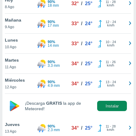
90%
11
-
28
32°
/
25°
18 mm
km/h
8 Ago
do en
 mismo.
sultar más
Mañana
90%
12
-
24
33°
/
24°
 en nuestra
17 mm
km/h
9 Ago
 Cookies
y
ualquier
Lunes
90%
10
-
24
33°
/
24°
14 mm
km/h
10 Ago
ento
 botón
ación de
Martes
90%
11
-
26
34°
/
25°
kies
3.3 mm
km/h
11 Ago
 disponible
e nuestra
Miércoles
90%
13
-
24
.
34°
/
25°
4.9 mm
km/h
12 Ago
IVAMENTE,
¡Descarga
GRATIS
la app de
Instalar
Meteored!
as
 a cookies
Jueves
 no aceptar
90%
11
-
28
34°
/
25°
2.3 mm
km/h
13 Ago
ón de