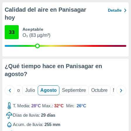
 seleccionar
o.
Calidad del aire en Panisagar
Detalle
calización
hoy
precisa e
ión mediante
Aceptable
33
O₃ (83 µg/m³)
, publicidad
dos,
 publicidad
,
ón de
¿Qué tiempo hace en Panisagar en
 desarrollo
agosto
?
s.
tros 1199
yo
Junio
Julio
Agosto
Septiembre
Octubre
Noviemb
ios
T. Media:
28°C
Max.:
32°C
Min:
26°C
Días de lluvia:
29
días
Acum. de lluvia:
255 mm