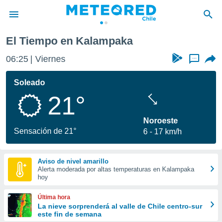
El Tiempo en Kalampaka
privacidad
06:25
Viernes
...
o de
eteored.cl)
borado por
Soleado
es para
21°
ue la
 que se
e calidad.
Noroeste
eder a este
Sensación de 21°
6
17 km/h
ediante las
opciones:
Aviso de nivel amarillo
ookies y
Alerta moderada por altas temperaturas en Kalampaka
e forma
hoy
d digital
Última hora
ada, basada
La nieve sorprenderá al valle de Chile centro-sur
este fin de semana
mación