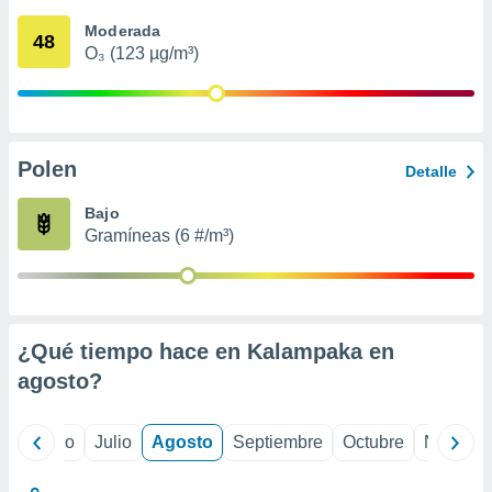
 seleccionar
o.
Moderada
48
O₃ (123 µg/m³)
calización
precisa e
ión mediante
, publicidad
Polen
Detalle
dos,
 publicidad
Bajo
,
Gramíneas (6 #/m³)
ón de
 desarrollo
s.
tros 1199
ios
¿Qué tiempo hace en Kalampaka en
agosto
?
yo
Junio
Julio
Agosto
Septiembre
Octubre
Noviemb