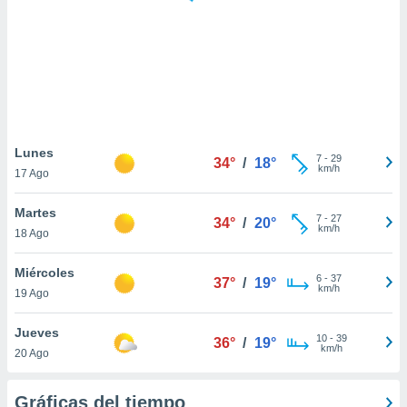
 botón
.
nto,
cios
kies,
ores únicos
Lunes
7
-
29
as similares
34°
/
18°
km/h
17 Ago
nar,
rocesar
Martes
onales como
7
-
27
34°
/
20°
km/h
 este sitio
18 Ago
recciones IP
ficadores de
Miércoles
6
-
37
37°
/
19°
 posible
km/h
19 Ago
s
 traten tus
Jueves
nales en
10
-
39
36°
/
19°
km/h
 interés
20 Ago
go a lo que
nerte. Para
Gráficas del tiempo
retirar su