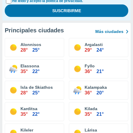
He leído y acepto la política de privacidad.
Principales ciudades
Más ciudades
Alonnisos
Argalasti
28°
25°
29°
24°
Elassona
Fyllo
35°
22°
36°
21°
Isla de Skiathos
Kalampaka
28°
25°
36°
20°
Karditsa
Kilada
35°
22°
35°
21°
Kileler
Lárisa