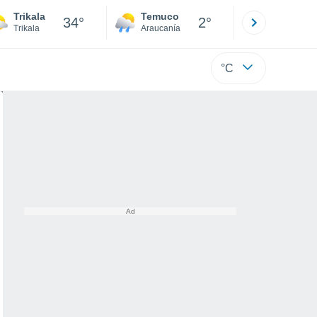
Trikala
Temuco
Osorno
34°
2°
Trikala
Araucanía
Los Lagos
°C