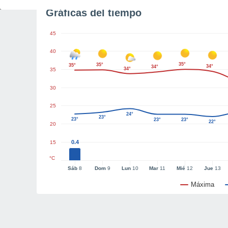
Gráficas del tiempo
45
40
35°
35°
35°
34°
34°
34°
35
30
25
24°
23°
23°
23°
23°
22°
20
0.4
15
°C
Sáb
8
Dom
9
Lun
10
Mar
11
Mié
12
Jue
13
Máxima