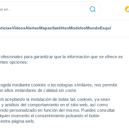
ticias
Vídeos
Alertas
Mapas
Satélites
Modelos
Mundo
Esquí
ofesionales para garantizar que la información que se ofrece es
entes opciones:
ecogida mediante cookies o tecnologías similares, nos permite
on altos estándares de calidad sin coste.
eb aceptando la instalación de todas las cookies, ya sean
 y análisis del comportamiento en el sitio web, así como
...
ntenido personalizado en función del mismo. Puedes consultar
alquier momento el consentimiento pulsando el botón
Por hora
uestra página web.
Intervalos nubosos en las
próximas horas