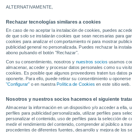
34°
ALTERNATIVAMENTE,
Rechazar tecnologías similares a cookies
30%
En caso de no aceptar la instalación de cookies, puedes accede
Sensación de 34°
0.2 mm
de que solo se instalarán cookies que sean necesarias para garan
cookies para analizar el comportamiento ni para mostrar publici
publicidad general no personalizada. Puedes rechazar la instala
abono pulsando el botón "Rechazar".
Última hora
Un sistema de altura traerá intensas lluvias al
Con su consentimiento, nosotros y
nuestros socios
usamos cooki
Norte de Chile: alerta por isoterma cero alta
almacenar, acceder y procesar datos personales como su visita e
cookies. Es posible que algunos proveedores traten tus datos pe
Tiempo 1 - 7 días
Actualidad
Mapa de lluvia
Satél
oponerte. Para ello, puede retirar su consentimiento u oponerse
"Configurar"
o en nuestra
Política de Cookies
en este sitio web.
Nosotros y nuestros socios hacemos el siguiente trata
Mañana
Lunes
Hoy
Almacenar la información en un dispositivo y/o acceder a ella, 
9 Ago
10 Ago
8 Ago
perfiles para publicidad personalizada, utilizar perfiles para sele
personalizar el contenido, uso de perfiles para la selección de c
medir el rendimiento del contenido, comprender al público a tra
procedentes de diferentes fuentes, desarrollo y mejora de los se
60%