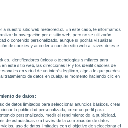
Aviso de nivel amarillo
Alerta moderada por altas
temperaturas en Trikala hoy
r a nuestro sitio web meteored.cl. En este caso, te informamos
tizar la navegación por el sitio web, pero no se utilizarán
dad o contenido personalizado, aunque sí podrás visualizar
ción de cookies y acceder a nuestro sitio web a través de este
es, identificadores únicos o tecnologías similares para
n este sitio web, las direcciones IP y los identificadores de
rsonales en virtud de un interés legítimo, algo a lo que puedes
ites
Modelos
 al tratamiento de datos en cualquier momento haciendo clic en
miento de datos:
Martes
Miércoles
Jueves
Viernes
uso de datos limitados para seleccionar anuncios básicos, crear
11 Ago
12 Ago
13 Ago
14 Ago
ccionar la publicidad personalizada, crear un perfil para
ontenido personalizado, medir el rendimiento de la publicidad,
vés de estadísticas o a través de la combinación de datos
rvicios, uso de datos limitados con el objetivo de seleccionar el