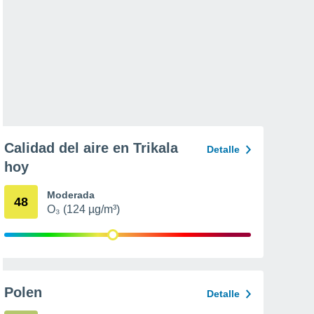
Calidad del aire en Trikala
Detalle
hoy
Moderada
48
O₃ (124 µg/m³)
Polen
Detalle