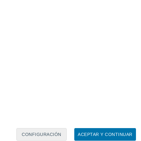
Calendario lunar
Lun
Mar
Mié
Jue
Vie
Sáb
Dom
8
9
10
11
12
13
14
15
16
17
18
19
20
21
CONFIGURACIÓN
ACEPTAR Y CONTINUAR