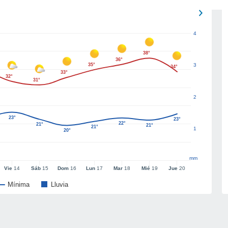
4
38°
36°
35°
3
34°
33°
32°
31°
2
23°
23°
22°
21°
21°
21°
1
20°
mm
Vie
14
Sáb
15
Dom
16
Lun
17
Mar
18
Mié
19
Jue
20
Mínima
Lluvia