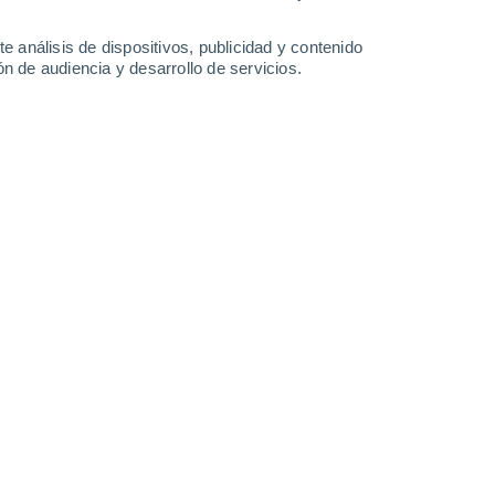
34°
/
23°
35°
/
23°
34°
/
22°
32°
/
23°
e análisis de dispositivos, publicidad y contenido
n de audiencia y desarrollo de servicios.
-
21
km/h
8
-
27
km/h
13
-
32
km/h
11
-
32
km/h
sto
Sureste
7 Alto
7
-
26 km/h
FPS:
15-25
Sureste
5 Medio
6
-
27 km/h
FPS:
6-10
Sur
3 Medio
4
-
24 km/h
FPS:
6-10
Suroeste
2 Bajo
2
-
21 km/h
FPS:
no