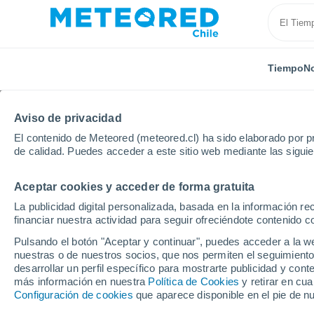
Tiempo
No
Aviso de privacidad
El contenido de Meteored (meteored.cl) ha sido elaborado por pr
de calidad. Puedes acceder a este sitio web mediante las sigui
Aceptar cookies y acceder de forma gratuita
Inicio
Grecia
Tesalia
Trikala
La publicidad digital personalizada, basada en la información r
financiar nuestra actividad para seguir ofreciéndote contenido c
El Tiempo en Trikala
Pulsando el botón "Aceptar y continuar", puedes acceder a la w
nuestras o de nuestros socios, que nos permiten el seguimiento
15:25
Sábado
desarrollar un perfil específico para mostrarte publicidad y co
más información en nuestra
Política de Cookies
y retirar en cu
Configuración de cookies
que aparece disponible en el pie de n
Lluvia débil